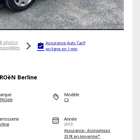

8 photos
Assurance Auto Tarif

isponibles
en ligne en 1 min
TROëN Berline
arque
Modèle
ITROëN
C3
arrosserie
Année
rline
2013
Assurance : économisez
357€ en moyenne*