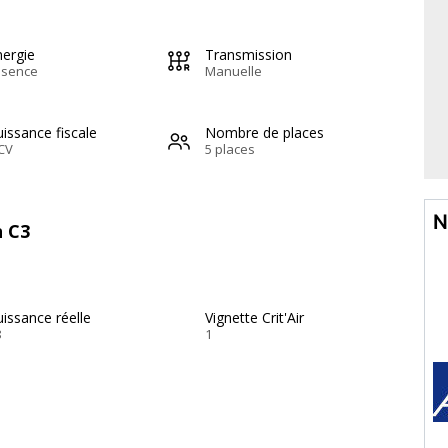
nergie
Transmission
ssence
Manuelle
issance fiscale
Nombre de places
CV
5 places
N
n C3
issance réelle
Vignette Crit'Air
8
1