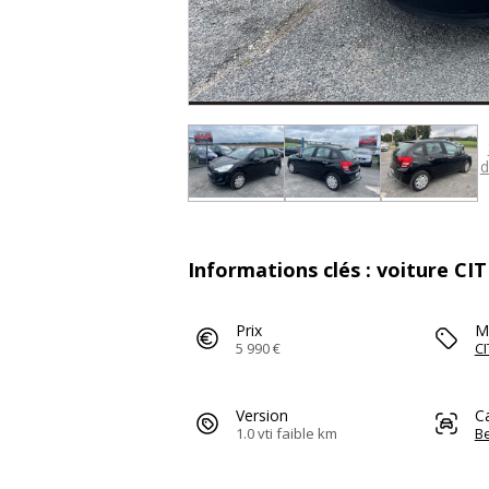
d
Informations clés : voiture CI
Prix
M
5 990 €
C
Version
C
1.0 vti faible km
Be