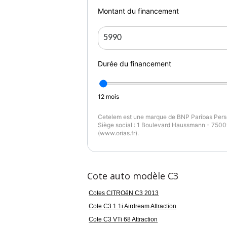
Montant du financement
Durée du financement
12
mois
Cetelem est une marque de BNP Paribas Perso
Siège social : 1 Boulevard Haussmann - 75009
(www.orias.fr).
Cote auto modèle C3
Cotes CITROëN C3 2013
Cote C3 1.1i Airdream Attraction
Cote C3 VTi 68 Attraction