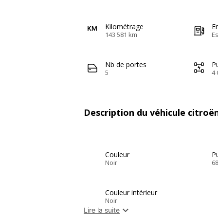
Kilométrage
E
143 581 km
E
Nb de portes
Pu
5
4 
Description du véhicule citroë
Couleur
Pu
Noir
6
Couleur intérieur
Noir

Lire la suite