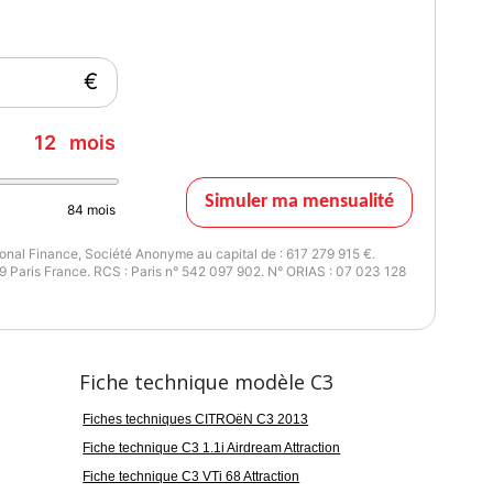
€
12
mois
Simuler ma mensualité
84
mois
nal Finance, Société Anonyme au capital de : 617 279 915 €.
 Paris France. RCS : Paris n° 542 097 902. N° ORIAS : 07 023 128
Fiche technique modèle C3
Fiches techniques CITROëN C3 2013
Fiche technique C3 1.1i Airdream Attraction
Fiche technique C3 VTi 68 Attraction