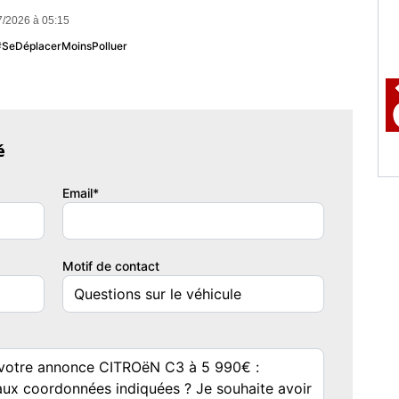
/2026 à 05:15
 #SeDéplacerMoinsPolluer
é
Email*
Motif de contact