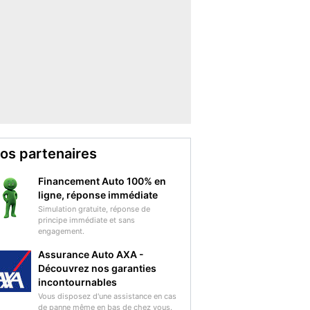
os partenaires
Financement Auto 100% en
ligne, réponse immédiate
Simulation gratuite, réponse de
principe immédiate et sans
engagement.
Assurance Auto AXA -
Découvrez nos garanties
incontournables
Vous disposez d'une assistance en cas
de panne même en bas de chez vous.