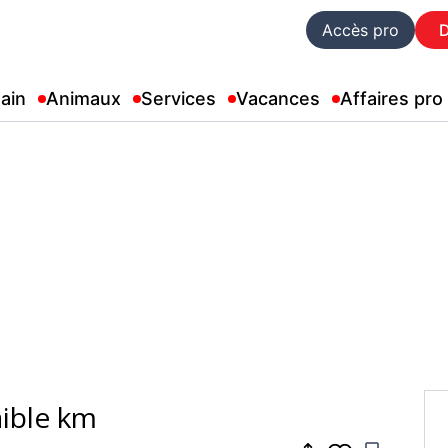
Accès pro
ain
Animaux
Services
Vacances
Affaires pro
aible km