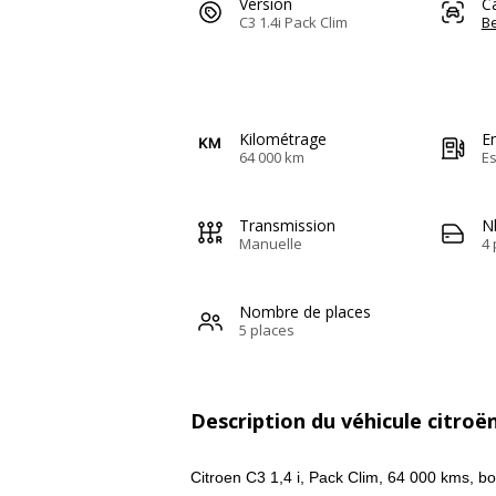
Version
C
C3 1.4i Pack Clim
Be
Kilométrage
E
64 000 km
E
Transmission
N
Manuelle
4 
Nombre de places
5 places
Description du véhicule citroë
Citroen C3 1,4 i, Pack Clim, 64 000 kms, bo