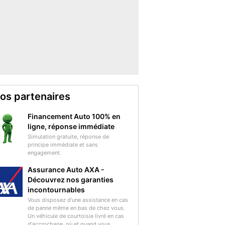
os partenaires
Financement Auto 100% en
ligne, réponse immédiate
Simulation gratuite, réponse de
principe immédiate et sans
engagement.
Assurance Auto AXA -
Découvrez nos garanties
incontournables
Vous disposez d'une assistance en cas
de panne même en bas de chez vous.
Un véhicule de courtoisie livré en cas
d'accrochage, où et quand vous