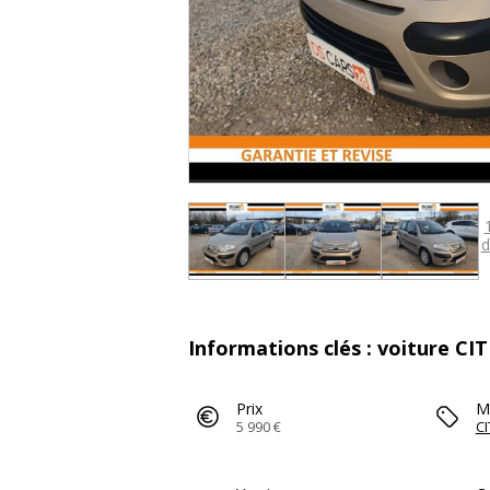
d
Informations clés : voiture CI
Prix
M
5 990 €
C