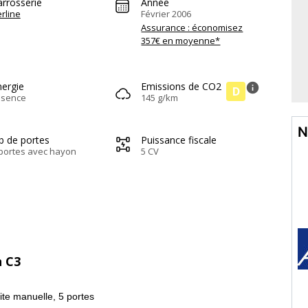
arrosserie
Année
rline
Février 2006
Assurance : économisez
357€ en moyenne*
nergie
Emissions de CO2
info
D
ssence
145 g/km
N
b de portes
Puissance fiscale
portes avec hayon
5 CV
n C3
ite manuelle, 5 portes