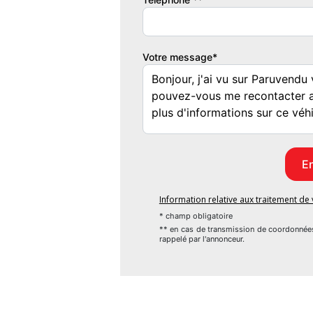
- climatisation
- régulateur de vitesse
- limiteur de vitesse
Votre message*
- lecteur CD/MP3
- commandes au volant
- accoudoir centrale
- banquette 1/3 - 2/3
- ordinateur de bord
- volant multifonctions
- volant réglable
- sièges réglables en hauteur
- volant cuir
Information relative aux traitement d
* champ obligatoire
Extérieur :
** en cas de transmission de coordonnée
rappelé par l'annonceur.
- rétroviseurs électriques
- rétroviseurs rabattables
- vitres électriques
- store pare soleil …