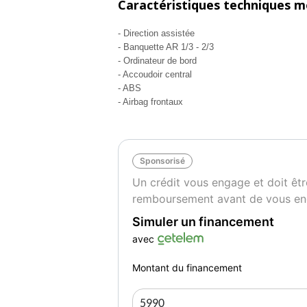
Caractéristiques techniques m
Sécurité :
- Direction assistée
- Banquette AR 1/3 - 2/3
- Ordinateur de bord
- fermeture centralisée
- Accoudoir central
- fixations ISOFIX
- ABS
- airbags frontaux
- Airbag frontaux
- airbags latéraux
- ABS ESP
Sponsorisé
Venez découvrir notre large gamme de véhicul
"REPRISE POSSIBLE"
Un crédit vous engage et doit êtr
Étudions toutes propositions
remboursement avant de vous en
Simuler un financement
HORAIRES d'ouverture :
avec
Du lundi au samedi de 09h30 à 12h et de 
Prise de rendez vous très fortement conseil
Montant du financement
Adresse: 5 rue des pierres missigault 28630
Couleur
Vi