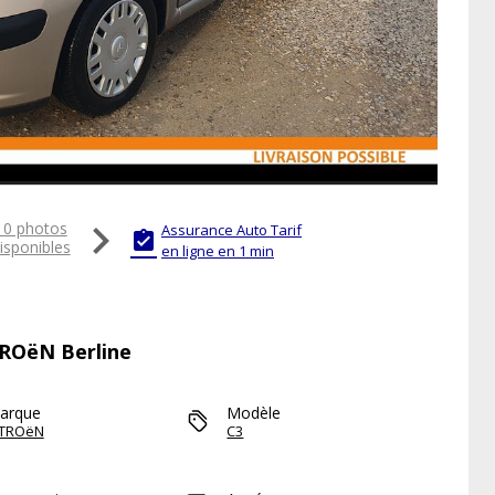

10 photos
Assurance Auto Tarif

isponibles
en ligne en 1 min
TROëN Berline
arque
Modèle
ITROëN
C3