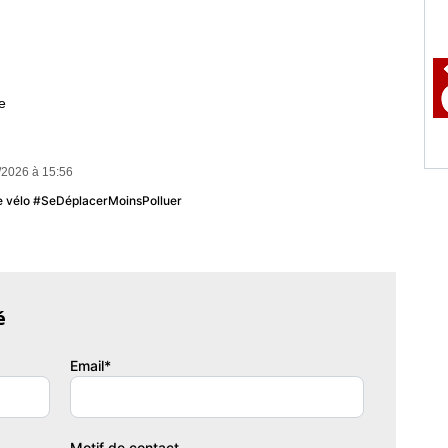
e
/2026 à 15:56
u le vélo #SeDéplacerMoinsPolluer
 la possibilité pour seulement 25 euros /mois d'assurer le
EN ,un assureur garantissant le véhicule 12,24,36 ou 48 mois
é
Email*
Motif de contact