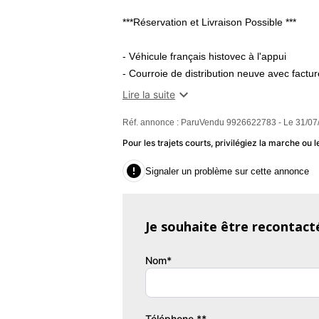
***Réservation et Livraison Possible ***
- Véhicule français histovec à l'appui
- Courroie de distribution neuve avec factur
- Factures d'entretiens

Lire la suite
- Contrôle Technique OK
Réf. annonce : ParuVendu 9926622783 - Le 31/07
- Vidange OK
- Révision OK
Pour les trajets courts, privilégiez la marche o
Aucun frais a prévoir

Signaler un problème sur cette annonce
Nos véhicules sont garantis et vous avez
véhicule auprès de notre partenaire OPTEV
et couvrant le réseaux Europe et national.
Je souhaite être recontact
OPTIONS ET EQUIPEMENTS :
Nom*
Intérieur et confort :
- attelage remorque
Téléphone **