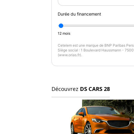
Marron
2
Durée du financement
12
mois
Cetelem est une marque de BNP Paribas Perso
Siège social : 1 Boulevard Haussmann - 75009
(www.orias.fr).
Découvrez
DS CARS 28