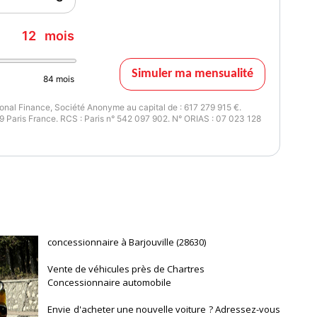
6 mois
12
mois
Simuler ma mensualité
84
mois
nal Finance, Société Anonyme au capital de : 617 279 915 €.
 Paris France. RCS : Paris n° 542 097 902. N° ORIAS : 07 023 128
concessionnaire à Barjouville (28630)
Vente de véhicules près de Chartres
Concessionnaire automobile
Envie d'acheter une nouvelle voiture ? Adressez-vous