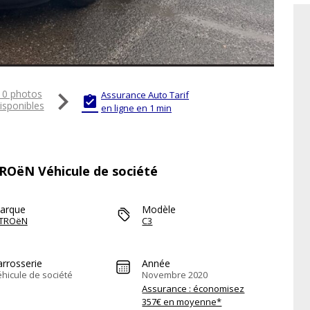

10 photos
Assurance Auto Tarif

isponibles
en ligne en 1 min
TROëN Véhicule de société
arque
Modèle
ITROëN
C3
arrosserie
Année
hicule de société
Novembre 2020
Assurance : économisez
357€ en moyenne*