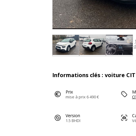
d
Informations clés : voiture CI
Prix
M
mise à prix 6 490 €
C
Version
C
1.5 BHDI
Vé