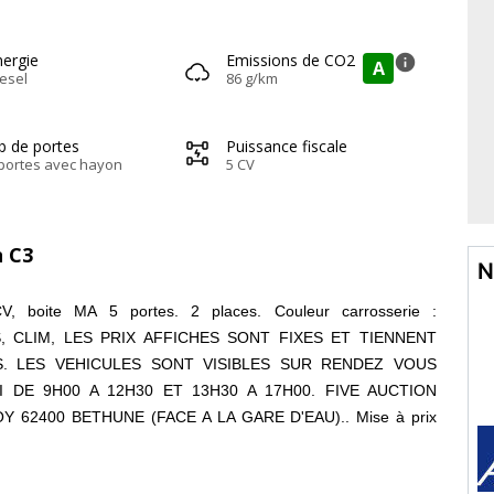
nergie
Emissions de CO2
info
A
esel
86 g/km
b de portes
Puissance fiscale
portes avec hayon
5 CV
n C3
N
 boite MA 5 portes. 2 places. Couleur carrosserie :
, CLIM, LES PRIX AFFICHES SONT FIXES ET TIENNENT
S. LES VEHICULES SONT VISIBLES SUR RENDEZ VOUS
DE 9H00 A 12H30 ET 13H30 A 17H00. FIVE AUCTION
62400 BETHUNE (FACE A LA GARE D'EAU).. Mise à prix
gnette Crit'Air