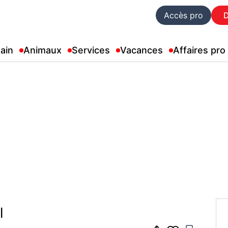
Accès pro
ain
Animaux
Services
Vacances
Affaires pro
I