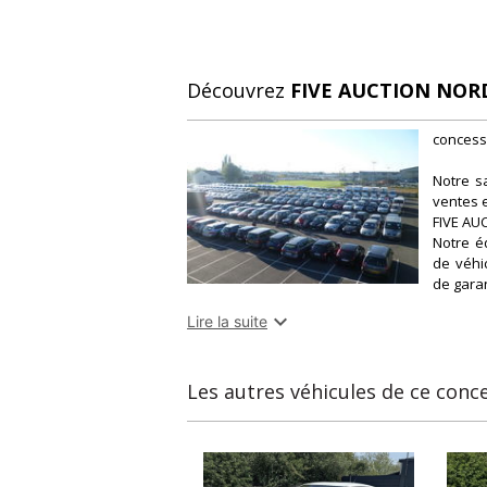
Découvrez
FIVE AUCTION NOR
concess
Notre s
ventes e
FIVE AUC
Notre é
de véhic
de garan

Lire la suite
N'hésit
pour tou
Notre é
Les autres véhicules de ce conc
vendred