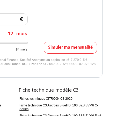
€
12
mois
Simuler ma mensualité
84
mois
nal Finance, Société Anonyme au capital de : 617 279 915 €.
 Paris France. RCS : Paris n° 542 097 902. N° ORIAS : 07 023 128
Fiche technique modèle C3
Fiches techniques CITROëN C3 2020
s
Fiche technique C3 Aircross BlueHDi 100 S&S BVM6 C-
Series
Fiche technique C3 Aircross BlueHDi 100 S&S BVM6 Feel