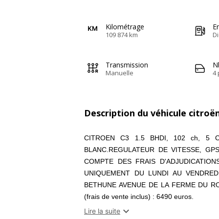
Kilométrage
E
109 874 km
Di
Transmission
N
Manuelle
4 
Description du véhicule citroë
CITROEN C3 1.5 BHDI, 102 ch, 5 CV,
BLANC.REGULATEUR DE VITESSE, GPS
COMPTE DES FRAIS D'ADJUDICATION
UNIQUEMENT DU LUNDI AU VENDREDI 
BETHUNE AVENUE DE LA FERME DU ROY 
(frais de vente inclus) : 6490 euros.

Lire la suite
Couleur
Vi