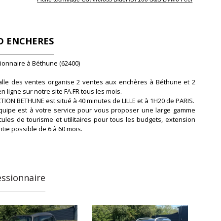
D ENCHERES
ionnaire à Béthune (62400)
alle des ventes organise 2 ventes aux enchères à Béthune et 2
n ligne sur notre site FA.FR tous les mois.
TION BETHUNE est situé à 40 minutes de LILLE et à 1H20 de PARIS.
quipe est à votre service pour vous proposer une large gamme
ules de tourisme et utilitaires pour tous les budgets, extension
tie possible de 6 à 60 mois.
ez pas à nous contacter pour connaître nos dates de ventes ou
tes autres informations.
quipe est à votre disposition et à votre écoute du lundi au
essionnaire
i de 9h00 &agr