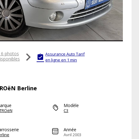

16 photos
Assurance Auto Tarif

isponibles
en ligne en 1 min
TROëN Berline
arque
Modèle
ITROëN
C3
arrosserie
Année
rline
Avril 2003