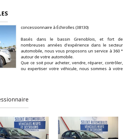
LES
concessionnaire à Échirolles (38130)
Basés dans le bassin Grenoblois, et fort de
nombreuses années d'expérience dans le secteur
automobile, nous vous proposons un service à 360 °
autour de votre automobile.
Que ce soit pour acheter, vendre, réparer, contrôler,
ou expertiser votre véhicule, nous sommes à votre
disposition 6 jours sur 7 pour vous conseiller et vous
aiguiller dans votre projet.
Nous vous proposons une large sélection de
véhicules et d'utilitaires aux prix les plus compétitifs
du marché.
essionnaire
Chaque véhicule est soigneusement sélectionné par
nos soins selon divers critères (traçabilité