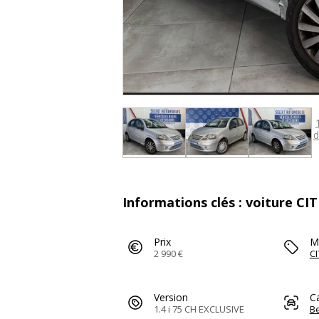
d
Informations clés : voiture CI
Prix
M
2 990 €
C
Version
C
1.4 i 75 CH EXCLUSIVE
Be