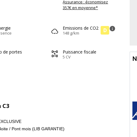
Assurance : économisez
357€ en moyenne*
nergie
Emissions de CO2
info
D
ssence
148 g/km
b de portes
Puissance fiscale
5 CV
N
n C3
H EXCLUSIVE
Boite / Pont mois (LIB GARANTIE)