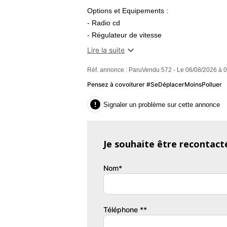
Options et Equipements :
- Radio cd
- Régulateur de vitesse
- Pack nord

Lire la suite
- Clim automatique
Réf. annonce : ParuVendu 572 - Le 06/08/2026 à 
- Direction assistée
- Pack électrique
Pensez à covoiturer #SeDéplacerMoinsPolluer
- Abs

Signaler un problème sur cette annonce
- Airbag conducteur
- Airbags frontaux
- Airbags latéraux avant
Je souhaite être recontact
-
Nom*
Informations :
Kilométrage : 276000
Nombre de rapports : 5
Téléphone **
Couleur
Pu
INC.
7