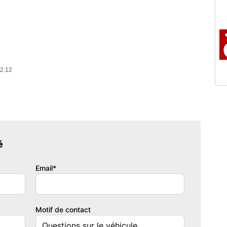
02:12
é
Email*
Motif de contact
issance réelle
Vignette Crit'Air
3
3