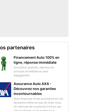
os partenaires
Financement Auto 100% en
ligne, réponse immédiate
Simulation gratuite, réponse de
principe immédiate et sans
engagement.
Assurance Auto AXA -
Découvrez nos garanties
incontournables
Vous disposez d'une assistance en cas
de panne même en bas de chez vous.
Un véhicule de courtoisie livré en cas
d'accrochage, où et quand vous