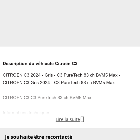
Description du véhicule Citroën C3
CITROEN C3 2024 - Gris - C3 PureTech 83 ch BVM5 Max -
CITROEN C3 Gris 2024 - C3 PureTech 83 ch BVM5 Max
CITROEN C3 C3 PureTech 83 ch BVM5 Max
Informations techniques :

Lire la suite
- Millesime : 2024
- Kilométrage : 5000 km
- Cylindrée : 1199
Je souhaite être recontacté