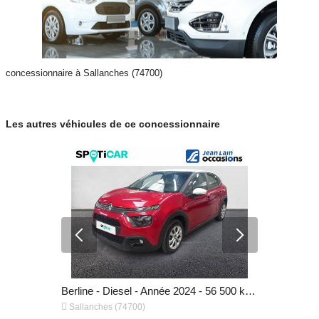
concessionnaire à Sallanches (74700)
Les autres véhicules de ce concessionnaire
Berline - Essence - Année 2025 - 20 000 km, 34 974 €
Berline - Diesel - Année 2024 - 56 500 km, 12 974 €


Sallanches (74700)
Sallanches