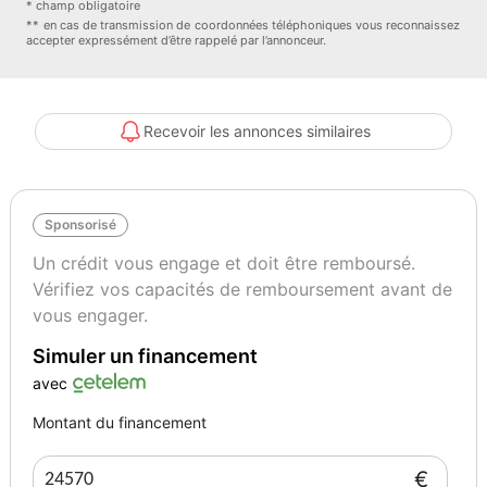
* champ obligatoire
- Toit Noir Perla Nera
** en cas de transmission de coordonnées téléphoniques vous reconnaissez
accepter expressément d’être rappelé par l’annonceur.
Couleur
Puissance réelle
Gris
83
Recevoir les annonces similaires
Vignette Crit’Air
Autres informations
1
Première main
Sponsorisé
Un crédit vous engage et doit être remboursé.
Vérifiez vos capacités de remboursement avant de
vous engager.
Simuler un financement
avec
Montant du financement
€