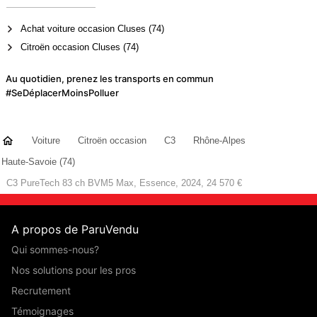
Achat voiture occasion Cluses (74)
Citroën occasion Cluses (74)
Au quotidien, prenez les transports en commun
#SeDéplacerMoinsPolluer
Voiture
Citroën occasion
C3
Rhône-Alpes
Haute-Savoie (74)
C3 PureTech 83 ch BVM5 Max, Essence, 2024, 24 570 €
A propos de ParuVendu
Qui sommes-nous?
Nos solutions pour les pros
Recrutement
Témoignages