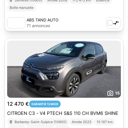
Savières (10600)
Année 2008
172 472 km
Essence
Boîte manuelle
ABS TAND AUTO
71 annonces
15
12 470 €
GARANTIE 12 MOIS
CITROEN C3 - V4 PTECH S&S 110 CH BVM6 SHINE
Barberey-Saint-Sulpice (10600)
Année 2023
15 167 km