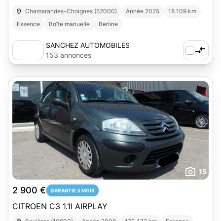
Chamarandes-Choignes (52000)
Année 2025
18 109 km
Essence
Boîte manuelle
Berline
SANCHEZ AUTOMOBILES
153 annonces
15
2 900 €
GARANTIE 3 MOIS
CITROEN C3 1.1I AIRPLAY