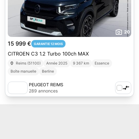
20
15 999 €
GARANTIE 12 MOIS
CITROEN C3 1.2 Turbo 100ch MAX
Reims (51100)
Année 2025
9 367 km
Essence
Boîte manuelle
Berline
PEUGEOT REIMS
289 annonces