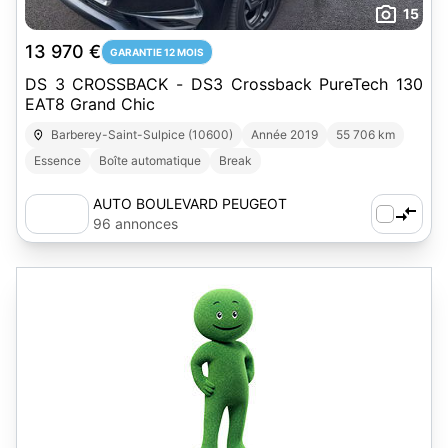
15
13 970 €
GARANTIE 12 MOIS
DS 3 CROSSBACK - DS3 Crossback PureTech 130
EAT8 Grand Chic
Barberey-Saint-Sulpice (10600)
Année 2019
55 706 km
Essence
Boîte automatique
Break
AUTO BOULEVARD PEUGEOT
96 annonces