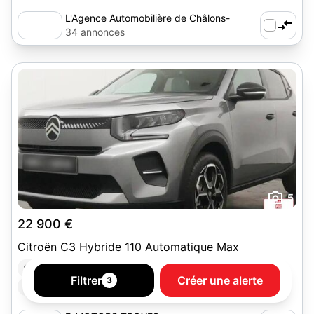
L'Agence Automobilière de Châlons-
en-Champagne
34 annonces
5
22 900 €
Citroën C3 Hybride 110 Automatique Max
Lavau (10150)
Année 2026
548 km
Hybride
Filtrer
Créer une alerte
3
Boîte automatique
Berline