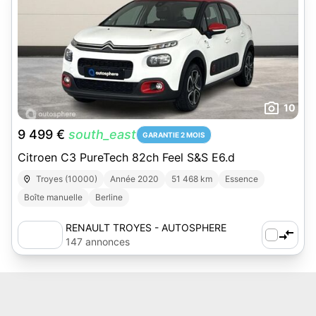
10
9 499 €
south_east
GARANTIE 2 MOIS
Citroen C3 PureTech 82ch Feel S&S E6.d
Troyes (10000)
Année 2020
51 468 km
Essence
Boîte manuelle
Berline
RENAULT TROYES - AUTOSPHERE
147 annonces