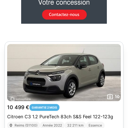
10
10 499 €
GARANTIE 2 MOIS
Citroen C3 1.2 PureTech 83ch S&S Feel 122-123g
Reims (51100)
Année 2022
32 211 km
Essence