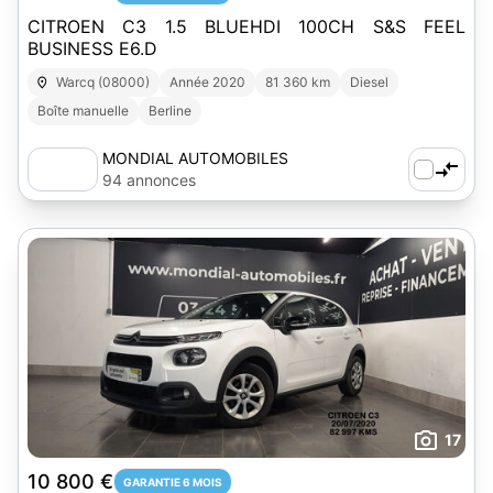
CITROEN C3 1.5 BLUEHDI 100CH S&S FEEL
BUSINESS E6.D
Warcq (08000)
Année 2020
81 360 km
Diesel
Boîte manuelle
Berline
MONDIAL AUTOMOBILES
94 annonces
17
10 800 €
GARANTIE 6 MOIS