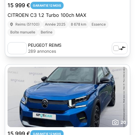
15 999 €
GARANTIE 12 MOIS
CITROEN C3 1.2 Turbo 100ch MAX
Reims (51100)
Année 2025
8 678 km
Essence
Boîte manuelle
Berline
PEUGEOT REIMS
289 annonces
20
15 999 €
GARANTIE 12 MOIS