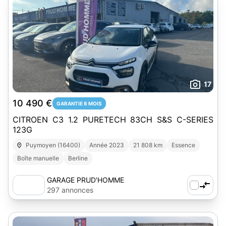
17
10 490 €
GARANTIE 6 MOIS
CITROEN C3 1.2 PURETECH 83CH S&S C-SERIES
123G
Puymoyen (16400)
Année 2023
21 808 km
Essence
Boîte manuelle
Berline
GARAGE PRUD'HOMME
297 annonces