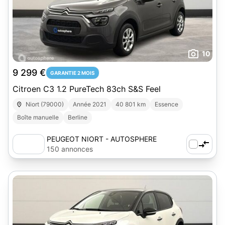
10
9 299 €
GARANTIE 2 MOIS
Citroen C3 1.2 PureTech 83ch S&S Feel
Niort (79000)
Année 2021
40 801 km
Essence
Boîte manuelle
Berline
PEUGEOT NIORT - AUTOSPHERE
150 annonces