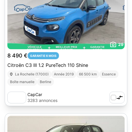
29
8 490 €
GARANTIE 6 MOIS
Citroën C3 III 1.2 PureTech 110 Shine
La Rochelle (17000)
Année 2019
66 500 km
Essence
Boîte manuelle
Berline
CapCar
3283 annonces