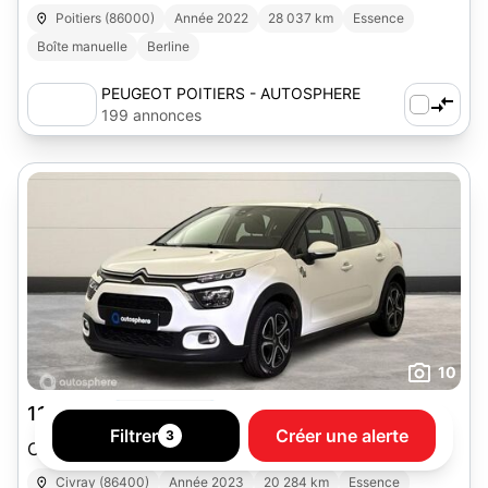
Poitiers (86000)
Année 2022
28 037 km
Essence
Boîte manuelle
Berline
PEUGEOT POITIERS - AUTOSPHERE
199 annonces
10
11 299 €
GARANTIE 2 MOIS
Filtrer
Créer une alerte
3
Citroen C3 1.2 PureTech 83ch S&S YOU!
Civray (86400)
Année 2023
20 284 km
Essence