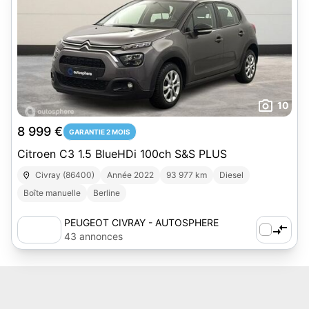
10
8 999 €
GARANTIE 2 MOIS
Citroen C3 1.5 BlueHDi 100ch S&S PLUS
Civray (86400)
Année 2022
93 977 km
Diesel
Boîte manuelle
Berline
PEUGEOT CIVRAY - AUTOSPHERE
43 annonces