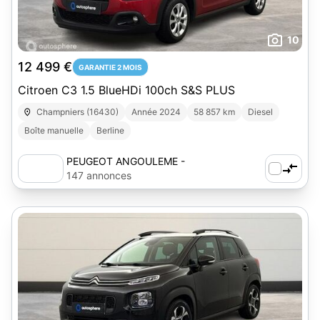
10
12 499 €
GARANTIE 2 MOIS
Citroen C3 1.5 BlueHDi 100ch S&S PLUS
Champniers (16430)
Année 2024
58 857 km
Diesel
Boîte manuelle
Berline
PEUGEOT ANGOULEME -
AUTOSPHERE
147 annonces