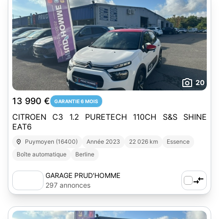
20
13 990 €
GARANTIE 6 MOIS
CITROEN C3 1.2 PURETECH 110CH S&S SHINE
EAT6
Puymoyen (16400)
Année 2023
22 026 km
Essence
Boîte automatique
Berline
GARAGE PRUD'HOMME
297 annonces