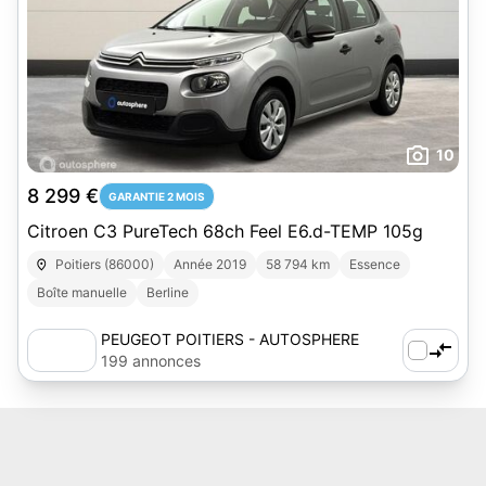
10
8 299 €
GARANTIE 2 MOIS
Citroen C3 PureTech 68ch Feel E6.d-TEMP 105g
Poitiers (86000)
Année 2019
58 794 km
Essence
Boîte manuelle
Berline
PEUGEOT POITIERS - AUTOSPHERE
199 annonces