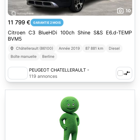
10
11 799 €
GARANTIE 2 MOIS
Citroen C3 BlueHDi 100ch Shine S&S E6.d-TEMP
BVM5
Châtellerault (86100)
Année 2019
87 881 km
Diesel
Boîte manuelle
Berline
PEUGEOT CHATELLERAULT -
AUTOSPHERE
119 annonces