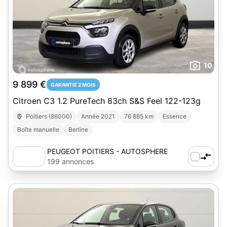
10
9 899 €
GARANTIE 2 MOIS
Citroen C3 1.2 PureTech 83ch S&S Feel 122-123g
Poitiers (86000)
Année 2021
76 885 km
Essence
Boîte manuelle
Berline
PEUGEOT POITIERS - AUTOSPHERE
199 annonces