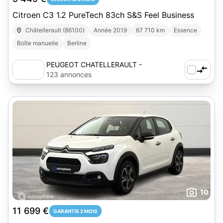
Citroen C3 1.2 PureTech 83ch S&S Feel Business
Châtellerault (86100)
Année 2019
67 710 km
Essence
Boîte manuelle
Berline
PEUGEOT CHATELLERAULT -
AUTOSPHERE
123 annonces
10
11 699 €
GARANTIE 2 MOIS