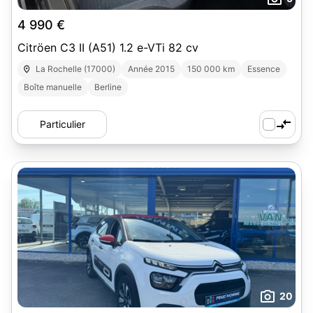
4 990 €
Citröen C3 II (A51) 1.2 e-VTi 82 cv
La Rochelle (17000)
Année 2015
150 000 km
Essence
Boîte manuelle
Berline
Particulier
20