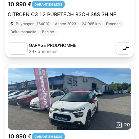
10 990 €
GARANTIE 6 MOIS
CITROEN C3 1.2 PURETECH 83CH S&S SHINE
Puymoyen (16400)
Année 2023
24 085 km
Essence
Boîte manuelle
Berline
GARAGE PRUD'HOMME
297 annonces
20
10 990 €
GARANTIE 6 MOIS