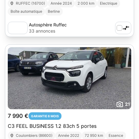
RUFFEC (16700)
Année 2024
2 000 km
Electrique
Boîte automatique
Berline
Autosphère Ruffec
33 annonces
21
7 990 €
GARANTIE 6 MOIS
C3 FEEL BUSINESS 1.2 83ch 5 portes
Coulombiers (86600)
Année 2022
72 950 km
Essence