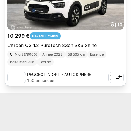
10
10 299 €
GARANTIE 2 MOIS
Citroen C3 1.2 PureTech 83ch S&S Shine
Niort (79000)
Année 2023
58 565 km
Essence
Boîte manuelle
Berline
PEUGEOT NIORT - AUTOSPHERE
150 annonces