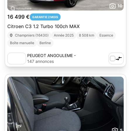
10
16 499 €
GARANTIE 2 MOIS
Citroen C3 1.2 Turbo 100ch MAX
Champniers (16430)
Année 2025
8 508 km
Essence
Boîte manuelle
Berline
PEUGEOT ANGOULEME -
AUTOSPHERE
147 annonces
5