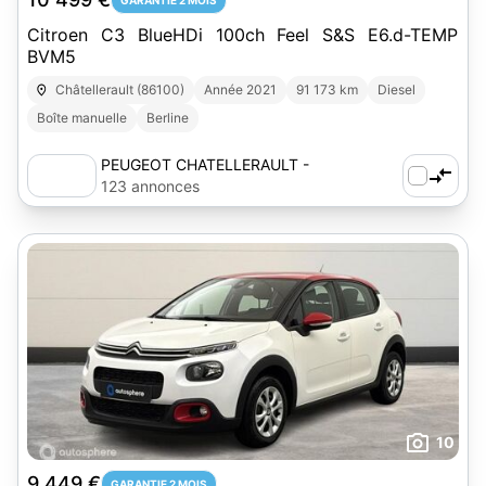
GARANTIE 2 MOIS
Citroen C3 BlueHDi 100ch Feel S&S E6.d-TEMP
BVM5
Châtellerault (86100)
Année 2021
91 173 km
Diesel
Boîte manuelle
Berline
PEUGEOT CHATELLERAULT -
AUTOSPHERE
123 annonces
10
9 449 €
GARANTIE 2 MOIS