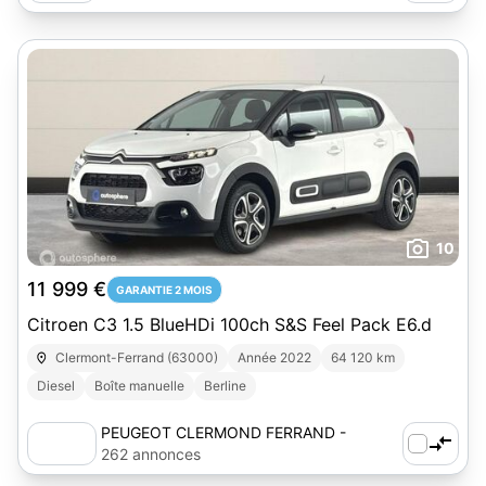
10
11 999 €
GARANTIE 2 MOIS
Citroen C3 1.5 BlueHDi 100ch S&S Feel Pack E6.d
Clermont-Ferrand (63000)
Année 2022
64 120 km
Diesel
Boîte manuelle
Berline
PEUGEOT CLERMOND FERRAND -
AUTOSPHERE
262 annonces