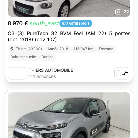
22
8 970 €
south_east
GARANTIE 8 MOIS
C3 (3) PureTech 82 BVM Feel (AM 22) 5 portes
(oct. 2018) (co2 107)
Thiers (63300)
Année 2018
116 947 km
Essence
Boîte manuelle
Berline
THIERS AUTOMOBILE
111 annonces