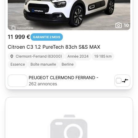
10
11 999 €
GARANTIE 2 MOIS
Citroen C3 1.2 PureTech 83ch S&S MAX
Clermont-Ferrand (63000)
Année 2024
19 185 km
Essence
Boîte manuelle
Berline
PEUGEOT CLERMOND FERRAND -
AUTOSPHERE
262 annonces