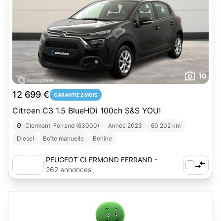
10
12 699 €
GARANTIE 2 MOIS
Citroen C3 1.5 BlueHDi 100ch S&S YOU!
Clermont-Ferrand (63000)
Année 2023
60 202 km
Diesel
Boîte manuelle
Berline
PEUGEOT CLERMOND FERRAND -
AUTOSPHERE
262 annonces