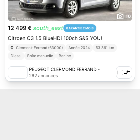
10
12 499 €
south_east
GARANTIE 2 MOIS
Citroen C3 1.5 BlueHDi 100ch S&S YOU!
Clermont-Ferrand (63000)
Année 2024
53 361 km
Diesel
Boîte manuelle
Berline
PEUGEOT CLERMOND FERRAND -
AUTOSPHERE
262 annonces