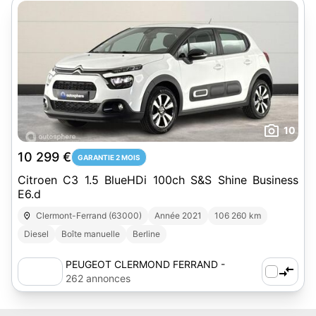
10
10 299 €
GARANTIE 2 MOIS
Citroen C3 1.5 BlueHDi 100ch S&S Shine Business
E6.d
Clermont-Ferrand (63000)
Année 2021
106 260 km
Diesel
Boîte manuelle
Berline
PEUGEOT CLERMOND FERRAND -
AUTOSPHERE
262 annonces