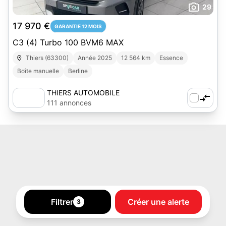
29
17 970 €
GARANTIE 12 MOIS
C3 (4) Turbo 100 BVM6 MAX
Thiers (63300)
Année 2025
12 564 km
Essence
Boîte manuelle
Berline
THIERS AUTOMOBILE
111 annonces
Filtrer
Créer une alerte
3