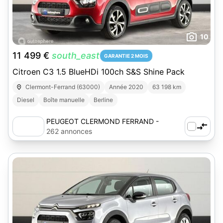
10
11 499 €
south_east
GARANTIE 2 MOIS
Citroen C3 1.5 BlueHDi 100ch S&S Shine Pack
Clermont-Ferrand (63000)
Année 2020
63 198 km
Diesel
Boîte manuelle
Berline
PEUGEOT CLERMOND FERRAND -
AUTOSPHERE
262 annonces