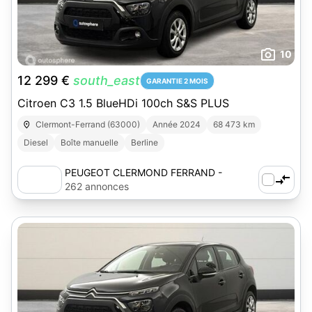
10
12 299 €
south_east
GARANTIE 2 MOIS
Citroen C3 1.5 BlueHDi 100ch S&S PLUS
Clermont-Ferrand (63000)
Année 2024
68 473 km
Diesel
Boîte manuelle
Berline
PEUGEOT CLERMOND FERRAND -
AUTOSPHERE
262 annonces