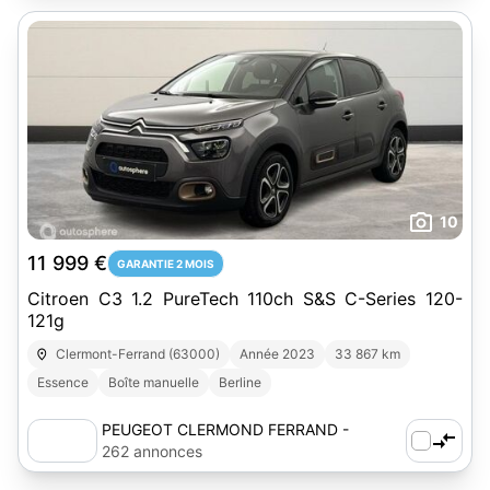
10
11 999 €
GARANTIE 2 MOIS
Citroen C3 1.2 PureTech 110ch S&S C-Series 120-
121g
Clermont-Ferrand (63000)
Année 2023
33 867 km
Essence
Boîte manuelle
Berline
PEUGEOT CLERMOND FERRAND -
AUTOSPHERE
262 annonces