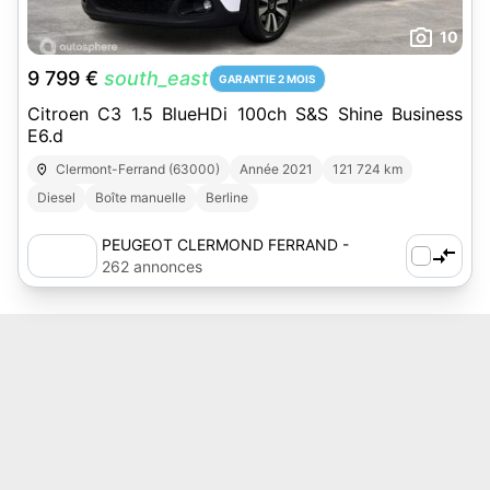
10
9 799 €
south_east
GARANTIE 2 MOIS
Citroen C3 1.5 BlueHDi 100ch S&S Shine Business
E6.d
Clermont-Ferrand (63000)
Année 2021
121 724 km
Diesel
Boîte manuelle
Berline
PEUGEOT CLERMOND FERRAND -
AUTOSPHERE
262 annonces