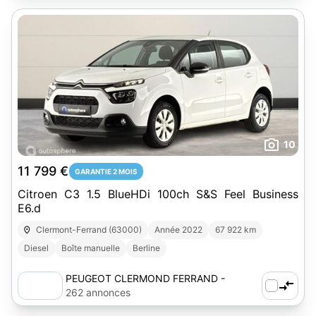
10
11 799 €
GARANTIE 2 MOIS
Citroen C3 1.5 BlueHDi 100ch S&S Feel Business
E6.d
Clermont-Ferrand (63000)
Année 2022
67 922 km
Diesel
Boîte manuelle
Berline
PEUGEOT CLERMOND FERRAND -
AUTOSPHERE
262 annonces