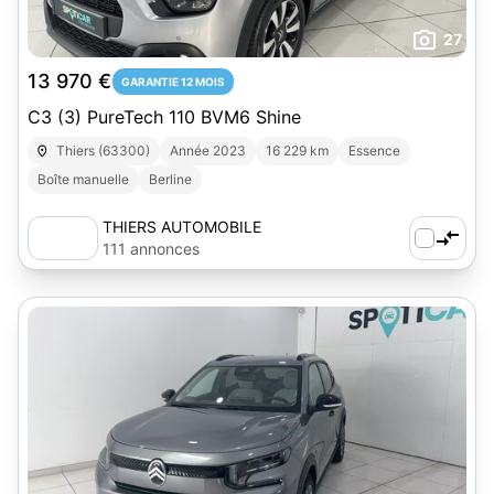
27
13 970 €
GARANTIE 12 MOIS
C3 (3) PureTech 110 BVM6 Shine
Thiers (63300)
Année 2023
16 229 km
Essence
Boîte manuelle
Berline
THIERS AUTOMOBILE
111 annonces