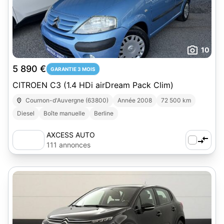
10
5 890 €
GARANTIE 3 MOIS
CITROEN C3 (1.4 HDi airDream Pack Clim)
Cournon-d'Auvergne (63800)
Année 2008
72 500 km
Diesel
Boîte manuelle
Berline
AXCESS AUTO
111 annonces