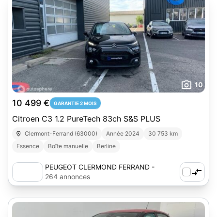
10
10 499 €
GARANTIE 2 MOIS
Citroen C3 1.2 PureTech 83ch S&S PLUS
Clermont-Ferrand (63000)
Année 2024
30 753 km
Essence
Boîte manuelle
Berline
PEUGEOT CLERMOND FERRAND -
AUTOSPHERE
264 annonces