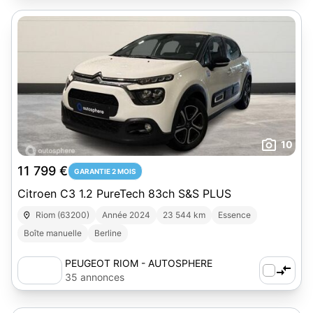
10
11 799 €
GARANTIE 2 MOIS
Citroen C3 1.2 PureTech 83ch S&S PLUS
Riom (63200)
Année 2024
23 544 km
Essence
Boîte manuelle
Berline
PEUGEOT RIOM - AUTOSPHERE
35 annonces