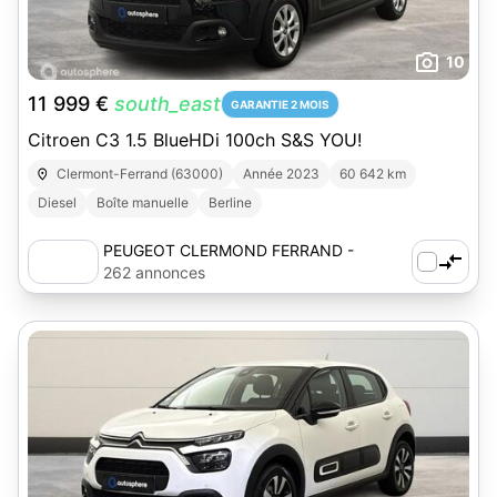
10
11 999 €
south_east
GARANTIE 2 MOIS
Citroen C3 1.5 BlueHDi 100ch S&S YOU!
Clermont-Ferrand (63000)
Année 2023
60 642 km
Diesel
Boîte manuelle
Berline
PEUGEOT CLERMOND FERRAND -
AUTOSPHERE
262 annonces