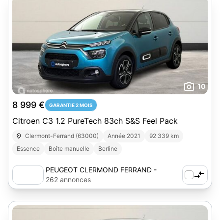
10
8 999 €
GARANTIE 2 MOIS
Citroen C3 1.2 PureTech 83ch S&S Feel Pack
Clermont-Ferrand (63000)
Année 2021
92 339 km
Essence
Boîte manuelle
Berline
PEUGEOT CLERMOND FERRAND -
AUTOSPHERE
262 annonces