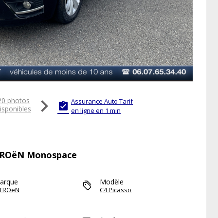

20 photos
Assurance Auto Tarif

isponibles
en ligne en 1 min
CITROëN Monospace
arque
Modèle
ITROëN
C4 Picasso