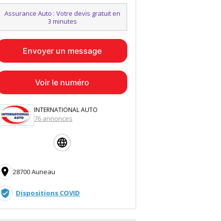
Assurance Auto : Votre devis gratuit en
3 minutes
Envoyer un message
Voir le numéro
INTERNATIONAL AUTO
76 annonces

28700 Auneau
verified_user
Dispositions COVID