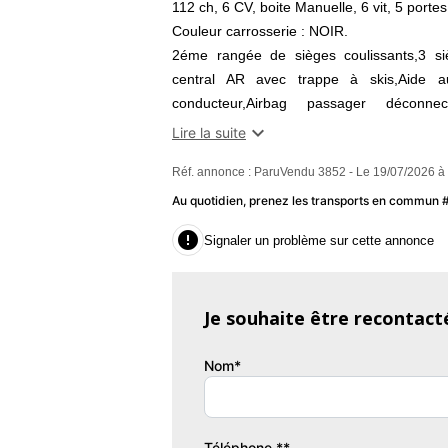
112 ch, 6 CV, boite Manuelle, 6 vit, 5 portes
Couleur carrosserie : NOIR.
2éme rangée de sièges coulissants,3 siè
central AR avec trappe à skis,Aide a
conducteur,Airbag passager déconne
AR,Antidémarrage électronique,Antipatina

Lire la suite
rabattable,Becquet arrière,Boite à g
Réf. annonce : ParuVendu 3852 - Le 19/07/2026 à
chromée,Capteur de luminosité,Capteur de 
en hauteur,Clim automatique bi-zone
Au quotidien, prenez les transports en commun
tours,Configuration 5 places,Direction

Signaler un problème sur cette annonce
couleur,ESP,Essuie-glace arrière,Feux de 
Pollen,Frein stationnement électrique auto
Fumeur,Kit mains-libres Bluetooth,Lampe de
Je souhaite être recontact
Pour vous offrir un accompagnement sur 
nous vous invitons à préviligier le 1er conta
Nom*
Ne soyez pas géné.e de nous téléphoner 7j/
- Découvrir le véhicule en VISIO sur tous l
Téléphone **