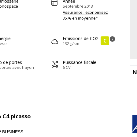
arrosserie
Année
onospace
Septembre 2013
Assurance : économisez
357€ en moyenne*
nergie
Emissions de CO2
info
C
esel
132 g/km
b de portes
Puissance fiscale
portes avec hayon
6 CV
N
n C4 picasso
P BUSINESS