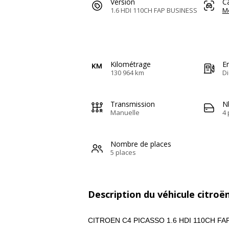
Version
C
1.6 HDI 110CH FAP BUSINESS
M
Kilométrage
E
130 964 km
Di
Transmission
N
Manuelle
4 
Nombre de places
5 places
Description du véhicule citroë
CITROEN C4 PICASSO 1.6 HDI 110CH FA