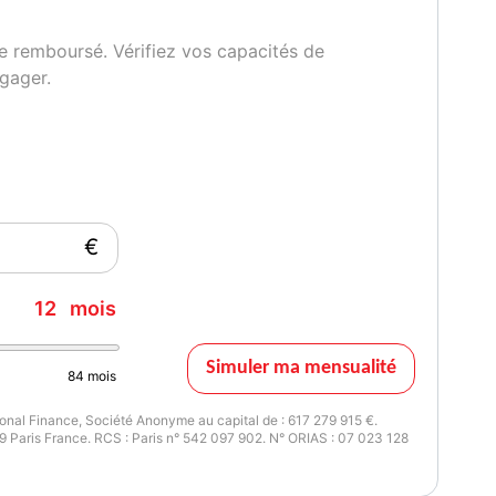
de 14h00 à 18h30
e remboursé. Vérifiez vos capacités de
 18h00
gager.
urs fériés sur RDV exclusivement..
issance réelle
Vignette Crit'Air
12
2
€
12
mois
Simuler ma mensualité
84
mois
nal Finance, Société Anonyme au capital de : 617 279 915 €.
 Paris France. RCS : Paris n° 542 097 902. N° ORIAS : 07 023 128