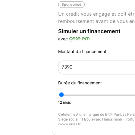
Sponsorisé
du Lundi au vendredi de 8h30 à 12h00 et 
Un crédit vous engage et doit êtr
le Samedi de 9h00 à 12h00 et de 14h00 à
remboursement avant de vous en
En dehors de ces horaires , dimanche et jo
Garantie : 3 MOIS
Simuler un financement
avec
Couleur
Pu
NOIR
1
Montant du financement
Garantie mécanique
3 mois
Durée du financement
12
mois
Cetelem est une marque de BNP Paribas Perso
Siège social : 1 Boulevard Haussmann - 75009
(www.orias.fr).