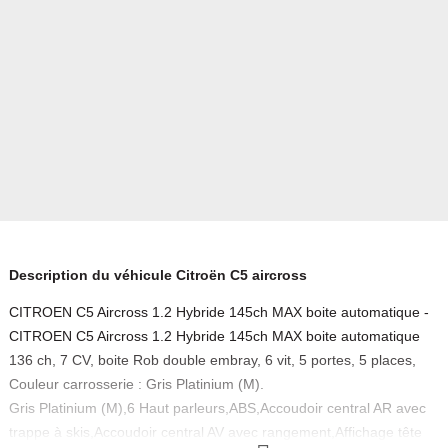
Description du véhicule Citroën C5 aircross
CITROEN C5 Aircross 1.2 Hybride 145ch MAX boite automatique -
CITROEN C5 Aircross 1.2 Hybride 145ch MAX boite automatique
136 ch, 7 CV, boite Rob double embray, 6 vit, 5 portes, 5 places,
Couleur carrosserie : Gris Platinium (M).
Gris Platinium (M),6 Haut parleurs,ABS,Accoudoir central AR avec
trappe à skis,Accoudoir central AV avec rangement,Affichage tête