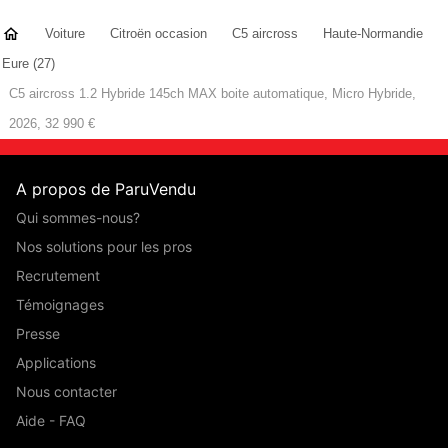
Voiture
Citroën occasion
C5 aircross
Haute-Normandie
Eure (27)
C5 aircross 1.2 Hybride 145ch MAX boite automatique, Micro Hybride,
2026, 32 990 €
A propos de ParuVendu
Qui sommes-nous?
Nos solutions pour les pros
Recrutement
Témoignages
Presse
Applications
Nous contacter
Aide - FAQ