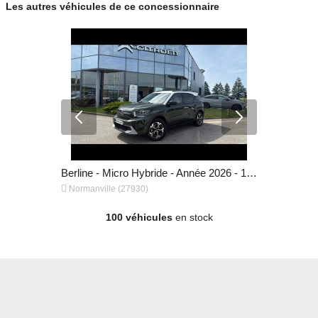
Les autres véhicules de ce concessionnaire
Accès facile par l'Autoroute A13
Berline - Electrique - Année 2025 - 3 574 km, 24 990 €
Berline - Micro Hybride - Année 2026 - 10 km, 25 990 €


Normanville (27930)
Normanvill
100 véhicules
en stock