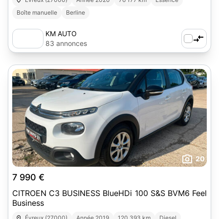
Boîte manuelle
Berline
KM AUTO
83 annonces
20
7 990 €
CITROEN C3 BUSINESS BlueHDi 100 S&S BVM6 Feel
Business
Évreux (27000)
Année 2019
120 393 km
Diesel