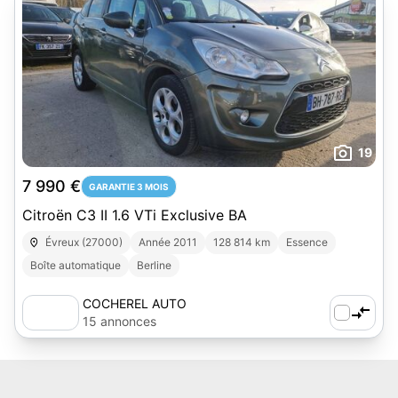
19
7 990 €
GARANTIE 3 MOIS
Citroën C3 II 1.6 VTi Exclusive BA
Évreux (27000)
Année 2011
128 814 km
Essence
Boîte automatique
Berline
COCHEREL AUTO
15 annonces