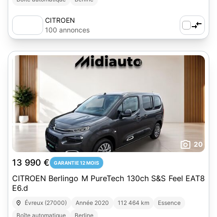
CITROEN
100 annonces
20
13 990 €
GARANTIE 12 MOIS
CITROEN Berlingo M PureTech 130ch S&S Feel EAT8
E6.d
Évreux (27000)
Année 2020
112 464 km
Essence
Boîte automatique
Berline