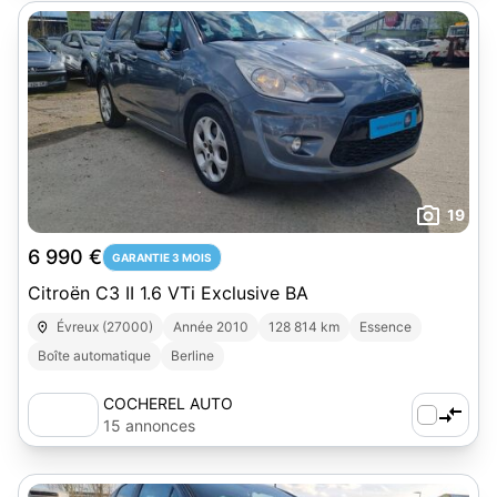
19
6 990 €
GARANTIE 3 MOIS
Citroën C3 II 1.6 VTi Exclusive BA
Évreux (27000)
Année 2010
128 814 km
Essence
Boîte automatique
Berline
COCHEREL AUTO
15 annonces