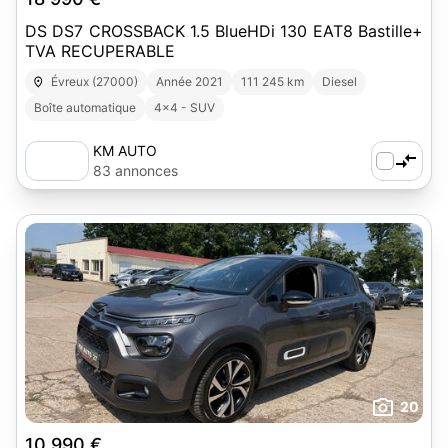
DS DS7 CROSSBACK 1.5 BlueHDi 130 EAT8 Bastille+
TVA RECUPERABLE
Évreux (27000)
Année 2021
111 245 km
Diesel
Boîte automatique
4x4 - SUV
KM AUTO
83 annonces
20
10 990 €