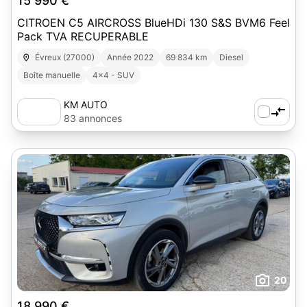
15 990 €
CITROEN C5 AIRCROSS BlueHDi 130 S&S BVM6 Feel
Pack TVA RECUPERABLE
Évreux (27000)
Année 2022
69 834 km
Diesel
Boîte manuelle
4x4 - SUV
KM AUTO
83 annonces
20
18 990 €