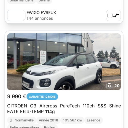
Boîte manuelle
Berline
EWIGO EVREUX
144 annonces
20
9 990 €
GARANTIE 12 MOIS
CITROEN C3 Aircross PureTech 110ch S&S Shine
EAT6 E6.d-TEMP 114g
Normanville
Année 2018
105 567 km
Essence
Boîte automatique
Berline