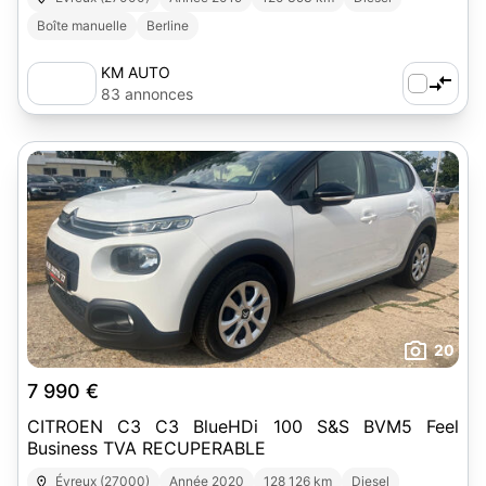
Boîte manuelle
Berline
KM AUTO
83 annonces
20
7 990 €
CITROEN C3 C3 BlueHDi 100 S&S BVM5 Feel
Business TVA RECUPERABLE
Évreux (27000)
Année 2020
128 126 km
Diesel