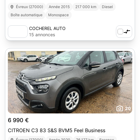
Évreux (27000)
Année 2015
217 000 km
Diesel
Boîte automatique
Monospace
COCHEREL AUTO
15 annonces
20
6 990 €
CITROEN C3 83 S&S BVM5 Feel Business
Évreux (27000)
Année 2020
76 177 km
Essence