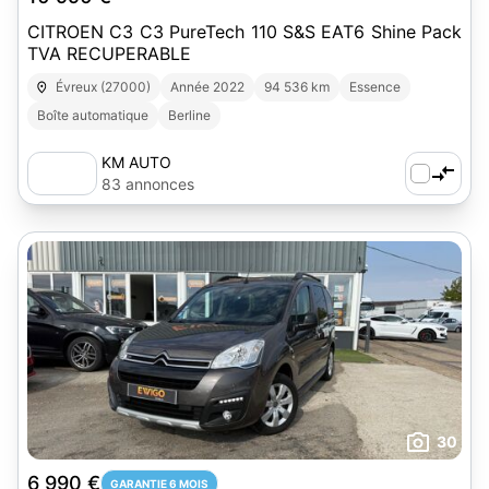
CITROEN C3 C3 PureTech 110 S&S EAT6 Shine Pack
TVA RECUPERABLE
Évreux (27000)
Année 2022
94 536 km
Essence
Boîte automatique
Berline
KM AUTO
83 annonces
30
6 990 €
GARANTIE 6 MOIS