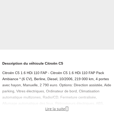
Description du véhicule Citroën C5
Citroën C5 1.6 HDi 110 FAP - Citroën C5 1.6 HDi 110 FAP Pack
Ambiance * (6 CV), Berline, Diesel, 10/2006, 219 000 km, 4 portes
avec hayon, Manuelle, 2 790 euro. Options: Direction assistée, Aide
parking, Vitres électriques, Ordinateur de bord, Climatisation
automatique multizones, Radio/CD, Fermeture centralisée,
Allumage automatique des feux, Rétroviseurs électriques, ABS,

Lire la suite
Airbag frontaux, Airbags frontaux + latéraux, Contrôle de stabilité