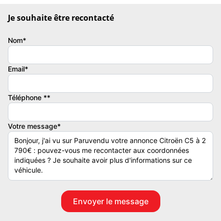
(ESP), Régulateur de vitesse, 3.
Je souhaite être recontacté
Couleur
Vignette Crit’Air
Gris foncé
3
Nom*
Email*
Téléphone **
Votre message*