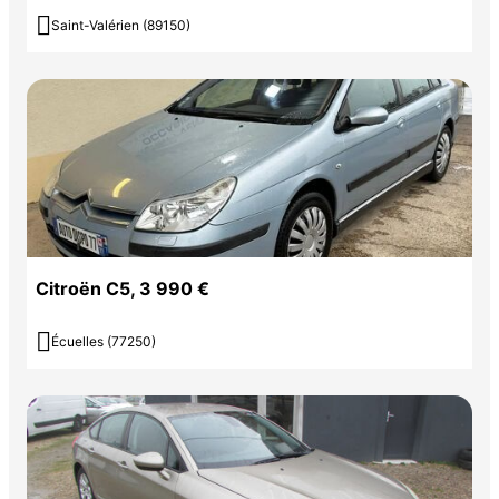

Saint-Valérien (89150)
Citroën C5, 3 990 €

Écuelles (77250)