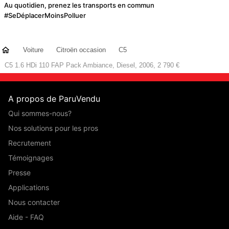
Au quotidien, prenez les transports en commun
#SeDéplacerMoinsPolluer
Voiture
Citroën occasion
C5
C5 1.6 HDi 110 FAP Pack Ambiance, Diesel, 2006, 2 790 €
A propos de ParuVendu
Qui sommes-nous?
Nos solutions pour les pros
Recrutement
Témoignages
Presse
Applications
Nous contacter
Aide - FAQ