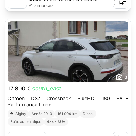
91 annonces
3
17 800 €
south_east
Citroën DS7 Crossback BlueHDi 180 EAT8
Performance Line+
Sigloy
Année 2019
161 000 km
Diesel
Boîte automatique
4x4 - SUV