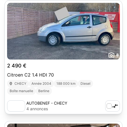
8
2 490 €
Citroen C2 1.4 HDI 70
CHECY
Année 2004
188 000 km
Diesel
Boîte manuelle
Berline
AUTOBENEF - CHECY
4 annonces