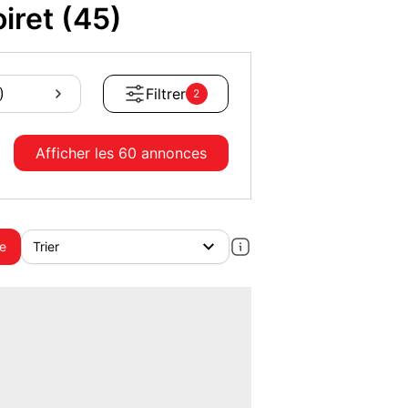
iret (45)
)
Filtrer
2
Afficher les
60 annonces
te