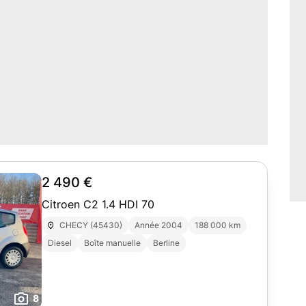
2 490 €
Citroen C2 1.4 HDI 70
CHECY (45430)
Année 2004
188 000 km
Diesel
Boîte manuelle
Berline
8