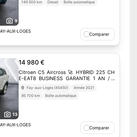
146 500 km
Diesel
Boîte automatique
9
AY-AUX-LOGES
Comparer
14 980 €
Citroen C5 Aircross 🚀 HYBRID 225 CH
E-EAT8 BUSINESS GARANTIE 1 AN / 1
PROPRIÉTAIRE
Fay-aux-Loges (45450)
Année 2021
95 700 km
Boîte automatique
13
AY-AUX-LOGES
Comparer