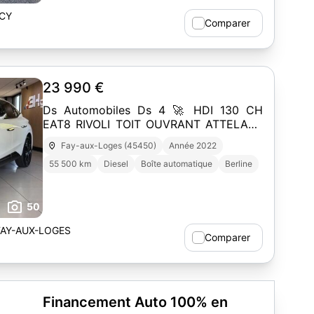
ECY
Comparer
23 990 €
Ds Automobiles Ds 4 🚀 HDI 130 CH
EAT8 RIVOLI TOIT OUVRANT ATTELAGE
GARANTIE 1 AN // DS4
Fay-aux-Loges (45450)
Année 2022
55 500 km
Diesel
Boîte automatique
Berline
50
AY-AUX-LOGES
Comparer
Financement Auto 100% en