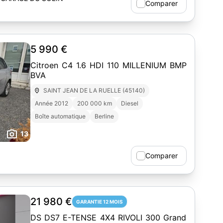
Comparer
5 990 €
Citroen C4 1.6 HDI 110 MILLENIUM BMP
BVA
SAINT JEAN DE LA RUELLE (45140)
Année 2012
200 000 km
Diesel
Boîte automatique
Berline
13
Comparer
21 980 €
GARANTIE 12 MOIS
DS DS7 E-TENSE 4X4 RIVOLI 300 Grand