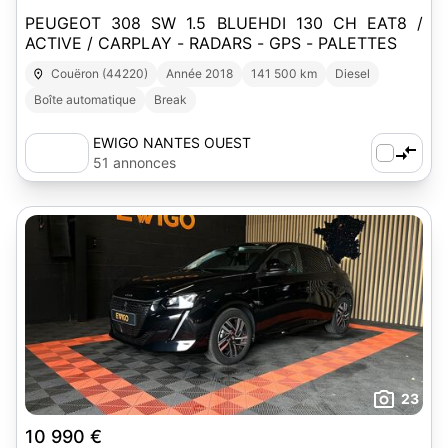
PEUGEOT 308 SW 1.5 BLUEHDI 130 CH EAT8 /
ACTIVE / CARPLAY - RADARS - GPS - PALETTES
Couëron (44220)
Année 2018
141 500 km
Diesel
Boîte automatique
Break
EWIGO NANTES OUEST
51 annonces
23
10 990 €