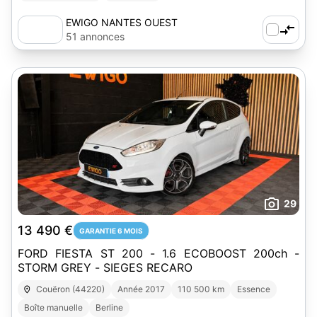
EWIGO NANTES OUEST
51 annonces
29
13 490 €
GARANTIE 6 MOIS
FORD FIESTA ST 200 - 1.6 ECOBOOST 200ch -
STORM GREY - SIEGES RECARO
Couëron (44220)
Année 2017
110 500 km
Essence
Boîte manuelle
Berline