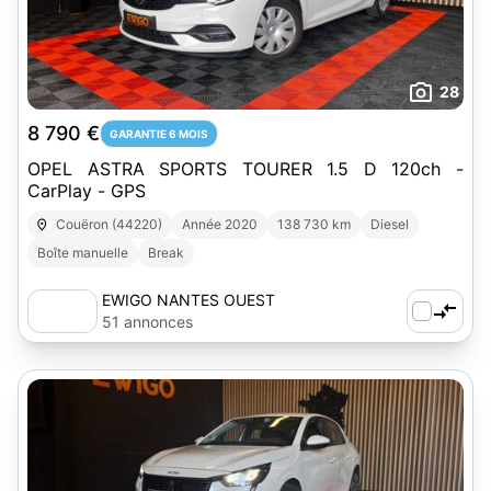
28
8 790 €
GARANTIE 6 MOIS
OPEL ASTRA SPORTS TOURER 1.5 D 120ch -
CarPlay - GPS
Couëron (44220)
Année 2020
138 730 km
Diesel
Boîte manuelle
Break
EWIGO NANTES OUEST
51 annonces