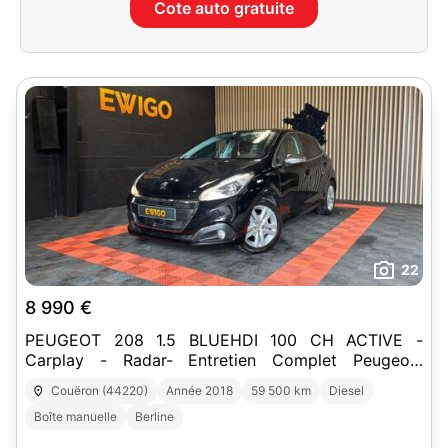
Cote auto gratuite
22
8 990 €
PEUGEOT 208 1.5 BLUEHDI 100 CH ACTIVE -
Carplay - Radar- Entretien Complet Peugeot-
Deuxième mains
Couëron (44220)
Année 2018
59 500 km
Diesel
Boîte manuelle
Berline