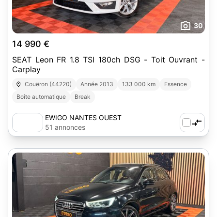
30
14 990 €
SEAT Leon FR 1.8 TSI 180ch DSG - Toit Ouvrant -
Carplay
Couëron (44220)
Année 2013
133 000 km
Essence
Boîte automatique
Break
EWIGO NANTES OUEST
51 annonces