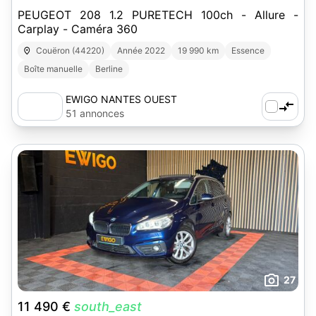
PEUGEOT 208 1.2 PURETECH 100ch - Allure -
Carplay - Caméra 360
Couëron (44220)
Année 2022
19 990 km
Essence
Boîte manuelle
Berline
EWIGO NANTES OUEST
51 annonces
27
11 490 €
south_east