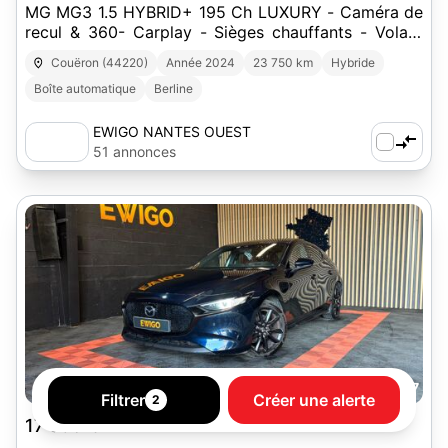
MG MG3 1.5 HYBRID+ 195 Ch LUXURY - Caméra de
recul & 360- Carplay - Sièges chauffants - Volant
chauffant
Couëron (44220)
Année 2024
23 750 km
Hybride
Boîte automatique
Berline
EWIGO NANTES OUEST
51 annonces
27
Filtrer
Créer une alerte
2
17 990 €