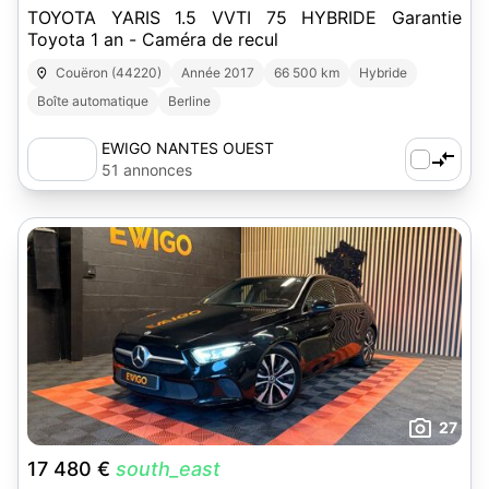
TOYOTA YARIS 1.5 VVTI 75 HYBRIDE Garantie
Toyota 1 an - Caméra de recul
Couëron (44220)
Année 2017
66 500 km
Hybride
Boîte automatique
Berline
EWIGO NANTES OUEST
51 annonces
27
17 480 €
south_east