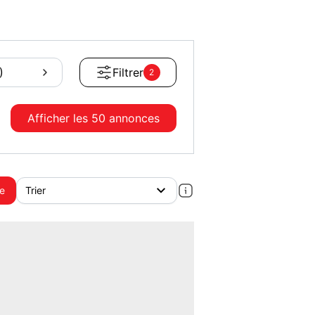
)
Filtrer
2
Afficher les
50 annonces
te