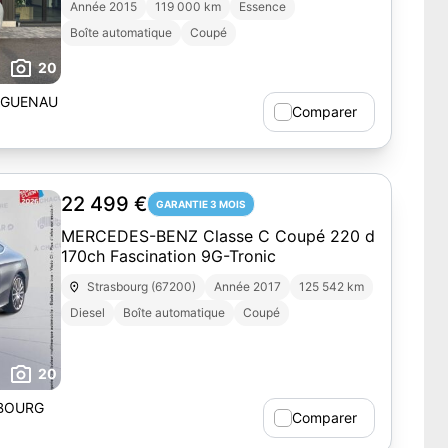
Année 2015
119 000 km
Essence
Boîte automatique
Coupé
20
AGUENAU
Comparer
22 499 €
GARANTIE 3 MOIS
MERCEDES-BENZ Classe C Coupé 220 d
170ch Fascination 9G-Tronic
Strasbourg (67200)
Année 2017
125 542 km
Diesel
Boîte automatique
Coupé
20
BOURG
Comparer