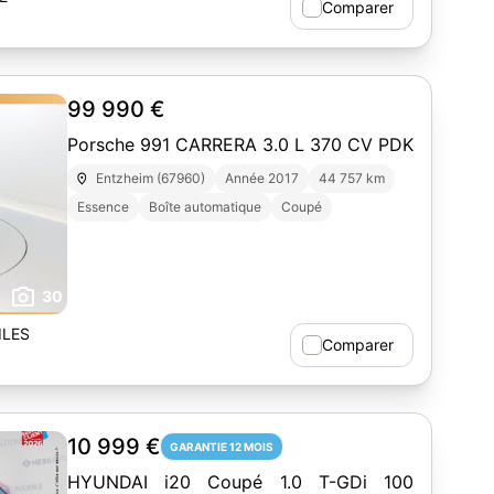
Comparer
99 990 €
Porsche 991 CARRERA 3.0 L 370 CV PDK
Entzheim (67960)
Année 2017
44 757 km
Essence
Boîte automatique
Coupé
30
ILES
Comparer
10 999 €
GARANTIE 12 MOIS
HYUNDAI i20 Coupé 1.0 T-GDi 100