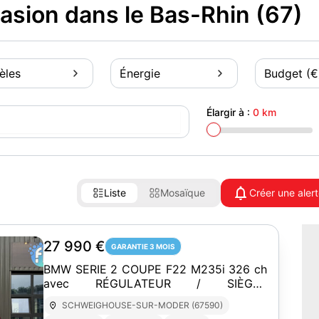
asion dans le Bas-Rhin (67)
èles
Énergie
Budget (€
Élargir à :
0 km
Liste
Mosaïque
Créer une aler
27 990 €
GARANTIE 3 MOIS
BMW SERIE 2 COUPE F22 M235i 326 ch
avec RÉGULATEUR / SIÈGES
ÉLECTRIQUES À MÉMOIRE / BI-ZONE
SCHWEIGHOUSE-SUR-MODER (67590)