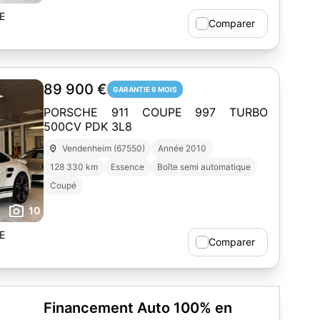
E
Comparer
89 900 €
GARANTIE 6 MOIS
PORSCHE 911 COUPE 997 TURBO
500CV PDK 3L8
Vendenheim (67550)
Année 2010
128 330 km
Essence
Boîte semi automatique
Coupé
10
E
Comparer
Financement Auto 100% en