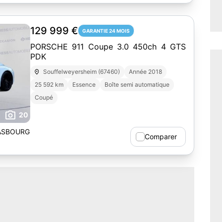
129 999 €
GARANTIE 24 MOIS
PORSCHE 911 Coupe 3.0 450ch 4 GTS
PDK
Souffelweyersheim (67460)
Année 2018
25 592 km
Essence
Boîte semi automatique
Coupé
20
ASBOURG
Comparer