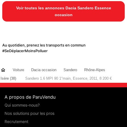
Voir toutes les annonces Dacia Sandero Essence
occasion
Au quotidien, prenez les transports en commun
#SeDéplacerMoinsPolluer
Voiture
Dacia occasion
Sandero
Rhône-Alpes
Isère (38)
Sandero 1.6 MPI 90 1°main, Essence, 2011, 8 200 €
A propos de ParuVendu
Qui sommes-nous?
Nos solutions pour les pros
Recrutement