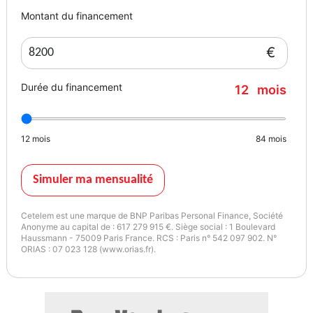
Montant du financement
Vignette Crit’Air
Autres informations
€
1
Première main
Durée du financement
12
mois
Garantie mécanique
6 mois
12
mois
84
mois
Simuler ma mensualité
Cetelem est une marque de BNP Paribas Personal Finance, Société
Anonyme au capital de : 617 279 915 €. Siège social : 1 Boulevard
Haussmann - 75009 Paris France. RCS : Paris n° 542 097 902. N°
ORIAS : 07 023 128 (www.orias.fr).