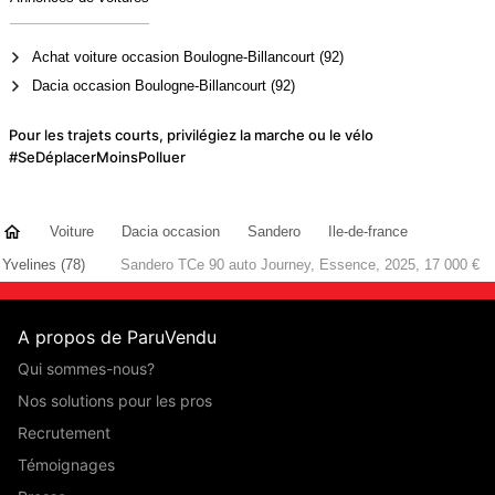
Achat voiture occasion Boulogne-Billancourt (92)
Dacia occasion Boulogne-Billancourt (92)
Pour les trajets courts, privilégiez la marche ou le vélo
#SeDéplacerMoinsPolluer
Voiture
Dacia occasion
Sandero
Ile-de-france
Yvelines (78)
Sandero TCe 90 auto Journey, Essence, 2025, 17 000 €
A propos de ParuVendu
Qui sommes-nous?
Nos solutions pour les pros
Recrutement
Témoignages