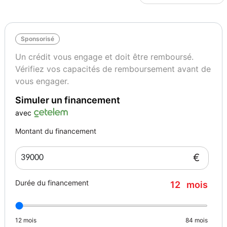
Régulateur adaptatif
Autres renseignements et photos sur demande
Couleur
Puissance réelle
Sponsorisé
Noir
477
Un crédit vous engage et doit être remboursé.
Vérifiez vos capacités de remboursement avant de
vous engager.
Type de peinture carrosserie
Couleur intérieur
Standard
Noir
Simuler un financement
avec
Contrôle technique
Autres informations
Montant du financement
A jour < 6 mois
23
€
Option/Equipement Confort
Option/equipement extérieurs
intérieur
2314
Durée du financement
12
mois
1571214
Option equipement Sécurité
17910
12
mois
84
mois