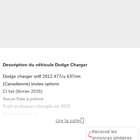
Description du véhicule Dodge Charger
Dodge charger srt8 2012 477cv 637nm
(Canadienne) toutes options
Ct fait (février 2026)
Aucun frais à prévoir
Frein et disques changés en 2025
Pneus avant neuf

Lire la suite
Céramique sur carrosserie
bande grise anthracite
Recevoir les
Vitres fumées
annonces similaires