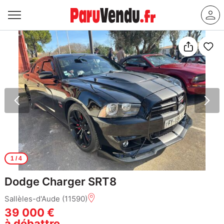
1
/ 4
Dodge Charger SRT8
Sallèles-d'Aude (11590)
39 000 €
à débattre