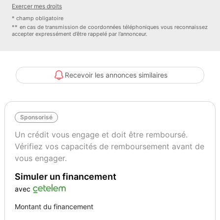
/
Exercer mes droits
* champ obligatoire
Transmission : DFK : Transmission automatique 8 rapports 8HP70 /
** en cas de transmission de coordonnées téléphoniques vous reconnaissez
accepter expressément d’être rappelé par l’annonceur.
Confort & Intérieur : AGFP : Pack sièges et volant chauffants /
CMAP : Sièges avant chauffants / JKVP : Prise auxiliaire 115V /
JRTP : Siège conducteur à réglage électrique 10 positions / JPWP :
Recevoir les annonces similaires
Support lombaire à réglage électrique / NHSP : Volant chauffant /
JHCP : Essuie-glaces à détection de pluie / UASS : Uconnect 4C
avec écran 8,4'' / RFPP : Apple CarPlay / RF5P : Google Android
Sponsorisé
Auto / RSFP : Media Hub (2 USB, AUX) / XBM : Démarrage à
distance /
Un crédit vous engage et doit être remboursé.
Vérifiez vos capacités de remboursement avant de
Sécurité : BNBS : Contrôle électronique de la stabilité / BRTS :
vous engager.
Freins à disque antiblocage aux 4 roues / CGDS : Ceintures de
Simuler un financement
sécurité avant réglables en hauteur / CGSS : Airbags latéraux
supplémentaires / CG3S : Airbags frontaux multistades avancés /
avec
CJ1S : Airbags latéraux pour les sièges avant / XACS : Caméra de
Montant du financement
recul ParkView / LSAS : Alarme de sécurité /