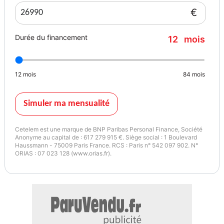
€
PXR : Peinture extérieure granite / GNZS : Rétroviseur intérieur
avec atténuation automatique / GNCS : Pare-soleil avec miroirs de
Durée du financement
12
mois
courtoisie éclairés / GT5S : Rétroviseurs chauffants et rabattables
électriquement / LMMS : Phares à halogène bi-fonction / LPLP :
Éclairage LED de la benne / LNJS : Phares antibrouillard avant /
12
mois
84
mois
LEBP : Miroirs extérieurs avec clignotants intégrés / LMSP :
Contrôle automatique des feux de route /
Simuler ma mensualité
WRFS : Jantes en aluminium poli 20x9.0 / XFH : Attelage de
remorque de classe IV /
Cetelem est une marque de BNP Paribas Personal Finance, Société
Anonyme au capital de : 617 279 915 €. Siège social : 1 Boulevard
Haussmann - 75009 Paris France. RCS : Paris n° 542 097 902. N°
Infodivertissement & Connectivité : RSX : Port USB de recharge à
ORIAS : 07 023 128 (www.orias.fr).
distance / RSU : Entrée audio pour appareils mobiles / XRB :
Commande vocale intégrée avec Bluetooth / RS3S : Port USB
distant (recharge uniquement) / HardTop
XJJ : Hayon verrouillable / XBN : Tip Start /