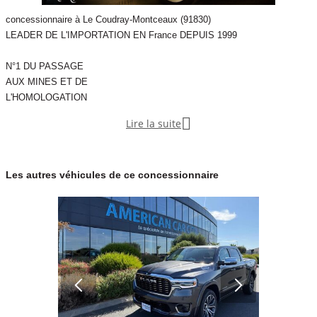
Importation personnalisée :
Plus grand stock d'Amérique en Europe,
concessionnaire à Le Coudray-Montceaux (91830)
Reprise de tout véhicule,
LEADER DE L'IMPORTATION EN France DEPUIS 1999
Spécialiste reconnu de l'import,
N°1 DU PASSAGE
Véhicules homologués & garantis,
AUX MINES ET DE
VOI
L'HOMOLOGATION
Mots clés Pickups :
Défiscalisation en LOA*

Lire la suite
ACHAT
Radars avant de détections d'obstacles
Marchepieds
VENTE
Pas de Malus*
Les autres véhicules de ce concessionnaire
Pas de TVS*
REPRISE
Radars arrière de détections d'obstacles
Régulateur de vitesse
CREDIT PERSONNALISE
Rétroviseurs électriques
NEUF
Rétroviseurs rabattables
Sièges arrière de type strapontins
OCCASION
Sièges avant chauffants
Sièges électriques