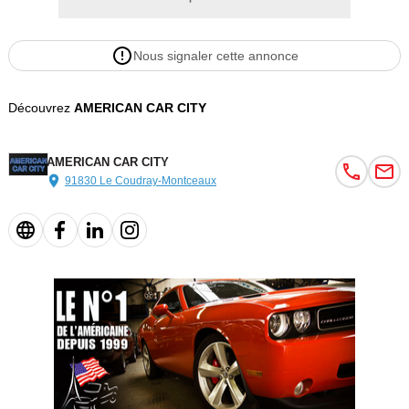
VENTE A MARCHAND / PROFESSIONNEL DE L'AUTO
UNIQUEMENT.
Nous signaler cette annonce
???????Appelez Hervé VALLET
Découvrez
AMERICAN CAR CITY
Options :
Echappement sport
AMERICAN CAR CITY
Suspensions pneumatiques
91830 Le Coudray-Montceaux
GPS EU
5.7L HEMI
Hard top
Ecran Tactile
2 points de vente,
Accompagnement sur-mesure,
Atelier & SAV intégré,
Communauté de passionnés,
Expérience premium :
Financements flexibles :