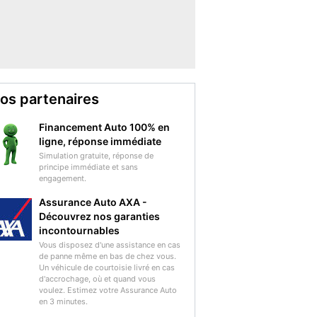
os partenaires
Financement Auto 100% en
ligne, réponse immédiate
Simulation gratuite, réponse de
principe immédiate et sans
engagement.
Assurance Auto AXA -
Découvrez nos garanties
incontournables
Vous disposez d'une assistance en cas
de panne même en bas de chez vous.
Un véhicule de courtoisie livré en cas
d'accrochage, où et quand vous
voulez. Estimez votre Assurance Auto
en 3 minutes.