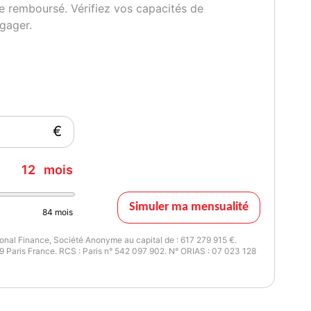
e remboursé. Vérifiez vos capacités de
gager.
issance réelle
Couleur intérieur
9
noir
€
12
mois
Simuler ma mensualité
84
mois
nal Finance, Société Anonyme au capital de : 617 279 915 €.
 Paris France. RCS : Paris n° 542 097 902. N° ORIAS : 07 023 128