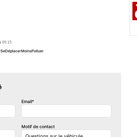
à 05:15
 #SeDéplacerMoinsPolluer
é
Email*
Motif de contact