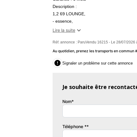
Description :
1,2 69 LOUNGE,
- essence,
- blanc verni,

Lire la suite
- compatible Apple CarPlay,
Réf. annonce : ParuVendu 16215 - Le 28/07/2026 
- limiteur de vitesse,
- compatible Android Auto,
Au quotidien, prenez les transports en commun
- jantes aluminium,

Signaler un problème sur cette annonce
- Nombre de roues motrices : 2,
- radar d'aide au stationnement,
- phares antibrouillard,
Je souhaite être recontact
- projecteurs xénon,
- ABS,
Nom*
- Bluetooth
Equipements :
- état : bon
Téléphone **
- energie : essence