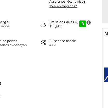
Assurance : économisez
357€ en moyenne*
nergie
Emissions de CO2
info
B
ssence
115 g/km
N
b de portes
Puissance fiscale
portes avec hayon
4 CV
0
E