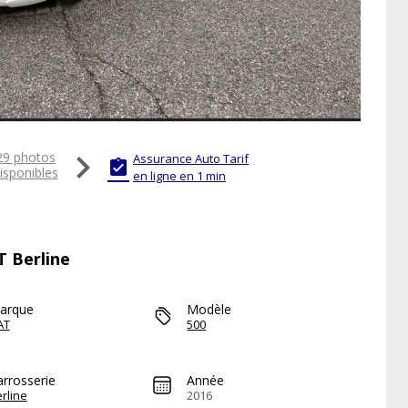

29 photos
Assurance Auto Tarif

isponibles
en ligne en 1 min
T Berline
arque
Modèle
AT
500
arrosserie
Année
rline
2016