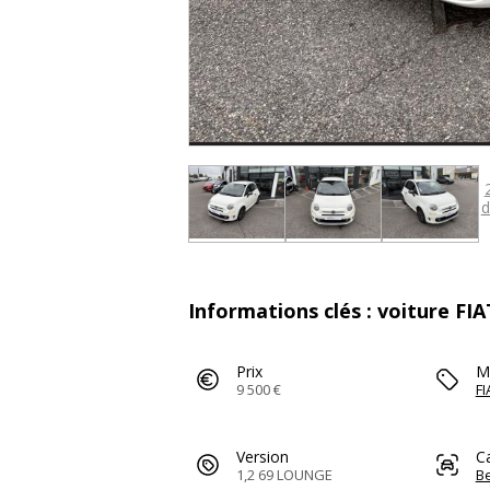
d
Informations clés : voiture FIA
Prix
M
9 500 €
FI
Version
C
1,2 69 LOUNGE
Be