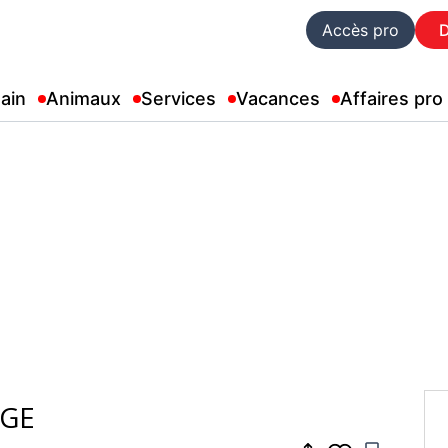
Accès pro
ain
Animaux
Services
Vacances
Affaires pro
NGE