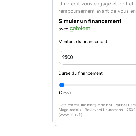
Un crédit vous engage et doit êtr
- radar aide stationnement : oui
remboursement avant de vous en
Couleur
Pu
blanc
6
Simuler un financement
avec
Garantie mécanique
Montant du financement
6 mois
Durée du financement
12
mois
Cetelem est une marque de BNP Paribas Perso
Siège social : 1 Boulevard Haussmann - 75009
(www.orias.fr).