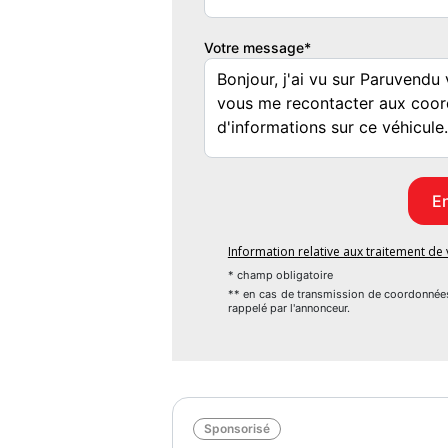
- millesime : 2016
- kilometrage : 65400
Votre message*
- couleur : blanc
- boite de vitesse : manuelle
- nb portes : 3
- nb places : 4
- emission co2 : 115
- puissance fiscale : 4
- puissance reelle : 69
- classe critair : oui
- allumage automatique des feux : oui
Information relative aux traitement d
- bluetooth : oui
* champ obligatoire
- detecteur de pluie : oui
** en cas de transmission de coordonnée
rappelé par l'annonceur.
- interieur : tissu cuir
- interieur couleur : noir
- limiteur de vitesse : oui
- abs : oui
- phares antibrouillard : oui
Sponsorisé
- projecteurs xenon : oui