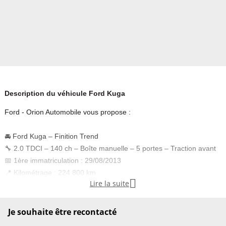
Description du véhicule Ford Kuga
Ford - Orion Automobile vous propose :
🚘 Ford Kuga – Finition Trend
🔧 2.0 TDCI – 140 ch – Boîte manuelle – 5 portes – Traction avant
📅 1ère immatriculation : 29/08/2013
📍 Kilométrage : 224 800 km

Lire la suite
SUV fiable et économique
Version Trend, pratique et bien équipée
Je souhaite être recontacté
Moteur 2.0 TDCI 140 ch (DW10) — robuste et éprouvé