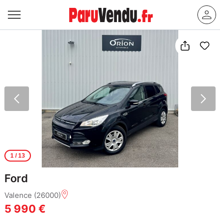
1
/ 13
Ford
Valence (26000)
5 990 €