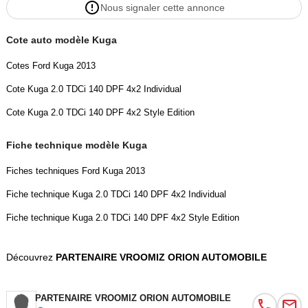
Nous signaler cette annonce
– Poignées de portes couleur carrosserie
– Rétroviseurs électriques, chauffants, rabattables électriquement
Cote auto modèle Kuga
(Pack Parking)
– Jantes acier 17’’ avec enjoliveurs
Cotes Ford Kuga 2013
– Phares halogènes
Cote Kuga 2.0 TDCi 140 DPF 4x2 Individual
– Éclairage intérieur LED avec extinction progressive
– Grille de calandre active (optimisation aéro / conso)
Cote Kuga 2.0 TDCi 140 DPF 4x2 Style Edition
📐 Caractéristiques techniques :
Fiche technique modèle Kuga
Fiches techniques Ford Kuga 2013
– Moteur 2.0 TDCI – 140 ch – 320 Nm
– Boîte manuelle – Traction avant
Fiche technique Kuga 2.0 TDCi 140 DPF 4x2 Individual
– 0 à 100 km/h : 10,6 s
Fiche technique Kuga 2.0 TDCi 140 DPF 4x2 Style Edition
– Vitesse max : 190 km/h
– Réservoir : 60 L
Découvrez
PARTENAIRE VROOMIZ ORION AUTOMOBILE
– Norme Euro 5
– CO : 139 g/km – Indice C
– Consommation mixte : 5,3 L / 100 km
PARTENAIRE VROOMIZ ORION AUTOMOBILE
– Dimensions : L 4,52 m – l 1,83 m – h 1,70 m