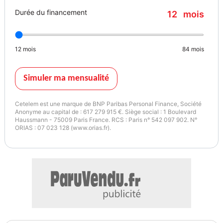
– Feux de jour conventionnels
Durée du financement
12
mois
– Rappel ceintures AV/AR
– Double sortie d’échappement
12
mois
84
mois
📡 Multimédia & navigation :
– Audio Pack 1 : Radio CD / MP3
Simuler ma mensualité
– 6 haut-parleurs
– Commandes au volant
Cetelem est une marque de BNP Paribas Personal Finance, Société
– Afficheur numérique 4 lignes
Anonyme au capital de : 617 279 915 €. Siège social : 1 Boulevard
Haussmann - 75009 Paris France. RCS : Paris n° 542 097 902. N°
– Ordinateur de bord
ORIAS : 07 023 128 (www.orias.fr).
🌐 Extérieur & design :
– Couleur : Noir Panthère métallisé
– Ligne chromée sous vitres latérales
– Calandre supérieure noire + inserts chromés
– Calandre inférieure noire
– Boucliers AV/AR couleur carrosserie