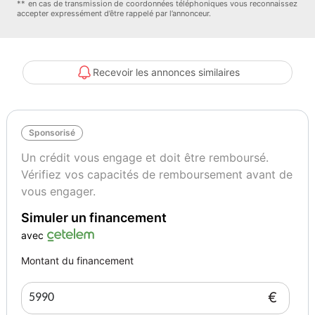
** en cas de transmission de coordonnées téléphoniques vous reconnaissez
accepter expressément d’être rappelé par l’annonceur.
– Spots de lecture AV / AR
– Tapis de sol textile
– Cache-bagages souple
Recevoir les annonces similaires
💺 Confort & sécurité :
– ABS, ESP, aide au démarrage en côte (HLA)
Sponsorisé
– Airbags : frontaux, latéraux, rideaux + airbag genoux conducteur
– Ceintures AV réglables en hauteur + prétensionneurs
Un crédit vous engage et doit être remboursé.
– Fixations Isofix arrière
Vérifiez vos capacités de remboursement avant de
– Système de surveillance pression pneus TPMS
vous engager.
– Direction assistée électrique EPAS
Simuler un financement
– Régulateur & limiteur de vitesse
– Anti-démarrage PATS
avec
– Clignotement automatique des feux de stop en cas de freinage
Montant du financement
d’urgence
– Allumage automatique des feux de détresse
€
– Feux antibrouillard AV