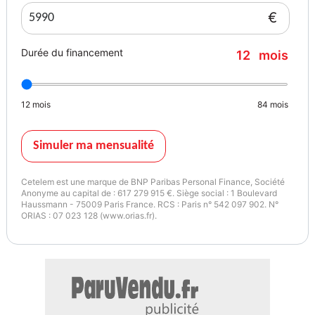
* Reprise de votre véhicule possible.
€
* Véhicules révisés et garantis
* Possibilité d'extension de garantie 6/12 ou 24 mois dans le réseau
Durée du financement
12
mois
garantie.
* Contact par mail possible avec une réponse dans les plus brefs
délais de nos vendeurs
12
mois
84
mois
* AS AUTOS 67
9 RUE DU ROTHBAECHEL 67240 BISCHWILLER
Simuler ma mensualité
Notre garage se situe en face de Duravit
Cetelem est une marque de BNP Paribas Personal Finance, Société
* Horaires d'ouverture : (entre 12h et 14h sur rendez-vous)
Anonyme au capital de : 617 279 915 €. Siège social : 1 Boulevard
Haussmann - 75009 Paris France. RCS : Paris n° 542 097 902. N°
Ouvert du Lundi au vendredi de 9h à 12h et de 14h à 19h
ORIAS : 07 023 128 (www.orias.fr).
Samedi 9h a 18h les visites uniquement sur rendez-vous
Visite possible le dimanche et les jours férié (sur RDV)
Couleur
Puissance réelle
Noir
140