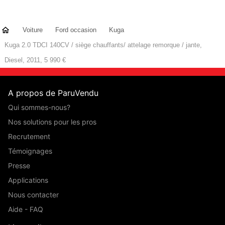
Voiture
Ford occasion
Kuga
Kuga 2.0 TDCI 140CV / siège chauffants/ attelage remorque / jante,
Diesel, 2011, 5 990 €
A propos de ParuVendu
Qui sommes-nous?
Nos solutions pour les pros
Recrutement
Témoignages
Presse
Applications
Nous contacter
Aide - FAQ