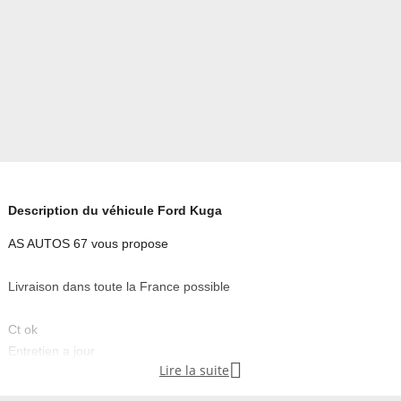
Description du véhicule Ford Kuga
AS AUTOS 67 vous propose
Livraison dans toute la France possible
Ct ok
Entretien a jour

Lire la suite
Suivie d’entretien disponible
Distribution neuve (facture à l’appuie )