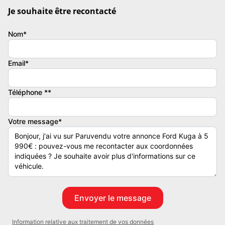
Je souhaite être recontacté
*** Réviser et Garantie ***
Nom*
Véhicule se trouve dans un état très propre pas de frais a prévoir
Email*
ÉQUIPEMENTS :
Téléphone **
- BLUETOOTH / AUX / RADIO
- REGULATEUR DE VITESSE
Votre message*
- SIÈGES CHAUFFANTS
- CLIMATISATION AUTOMATIQUE
- JANTES ALU
- RADAR DE RECUL
- BARRE DE TOIT
- FEUX DE JOUR
- Attelage remorque
- Feux automatique
Information relative aux traitement de vos données