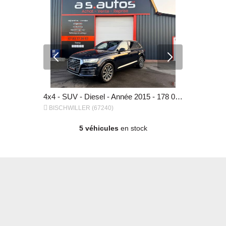
Diesel - Année 2019 - 140 000 km, 10 990 €
4x4 - SUV - Diesel - Année 2015 - 178 000 km, 25 990 €


BISCHWILLER (67240)
BISCHWILL
5 véhicules
en stock