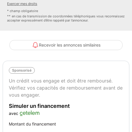
- Essuie glace automatique
Exercer mes droits
- Démarrage sans clés
* champ obligatoire
- Mode eco
** en cas de transmission de coordonnées téléphoniques vous reconnaissez
accepter expressément d’être rappelé par l’annonceur.
- Start & Stop
- Vitres arrière teintées
- Commandes au volant
- Ordinateur de bord
Recevoir les annonces similaires
- Vitres électriques
- Feux antibrouillard
- Fermeture centralisé à distance
Sponsorisé
- Rétros rabattables
- Airbags
Un crédit vous engage et doit être remboursé.
- Antibrouillard
Vérifiez vos capacités de remboursement avant de
- Antipatinage
vous engager.
- Demarrage en cote
Simuler un financement
- ABS / ESP
avec
NOS ENGAGEMENTS:
Montant du financement
* Payement 4x sans frais jusqu’à 2300 Euros