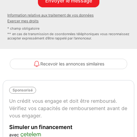
Couleur
Puissance réelle
Snow + toit Volcano
136
Information relative aux traitement de vos données
Exercer mes droits
* champ obligatoire
Garantie mécanique
** en cas de transmission de coordonnées téléphoniques vous reconnaissez
Spoticar-Premium 12 Mois
accepter expressément d’être rappelé par l’annonceur.
Recevoir les annonces similaires
Sponsorisé
Un crédit vous engage et doit être remboursé.
Vérifiez vos capacités de remboursement avant de
vous engager.
Simuler un financement
avec