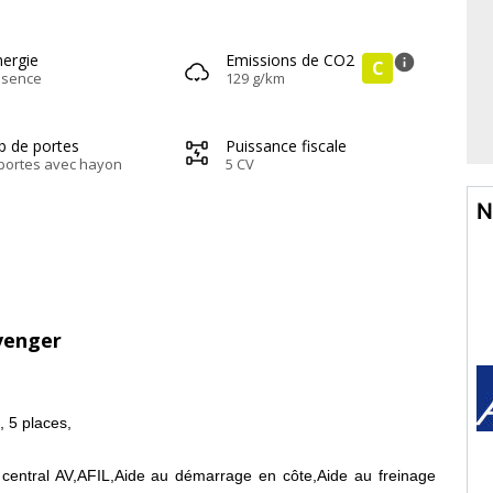
nergie
Emissions de CO2
info
C
ssence
129 g/km
b de portes
Puissance fiscale
portes avec hayon
5 CV
N
Avenger
, 5 places,
central AV,AFIL,Aide au démarrage en côte,Aide au freinage