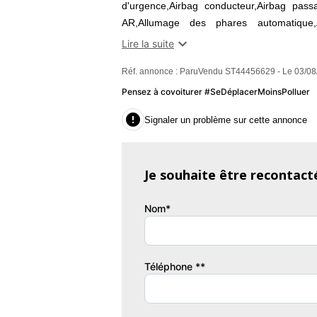
d'urgence,Airbag conducteur,Airbag passa
AR,Allumage des phares automatique,An
Localisé,Appui-tête conducteur réglable h

Lire la suite
maintien de trajectoire,Bacs de portes av
Réf. annonce : ParuVendu ST44456629 - Le 03/08
3 places,Boite à gants fermée,Caméra de r
ajustables en hauteur,Clim automati
Pensez à covoiturer #SeDéplacerMoinsPolluer
système audio au volant,Commandes voc

Signaler un problème sur cette annonce
gonflage,EBD,Eclairage statique d'interse
freinage d'urgence,Feux de jour à LED,Feu
passager avant,Fixations Isofix aux places
Je souhaite être recontact
Garantie : Constructeur
Couleur
Pu
Nom*
Snow
1
Téléphone **