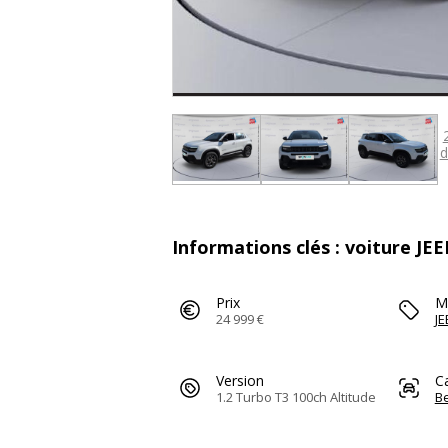
d
Informations clés : voiture JEE
Prix
M
24 999 €
JE
Version
C
1.2 Turbo T3 100ch Altitude
Be