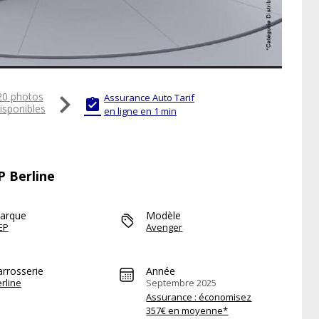

20 photos
Assurance Auto Tarif

isponibles
en ligne en 1 min
P Berline
arque
Modèle
EP
Avenger
arrosserie
Année
rline
Septembre 2025
Assurance : économisez
357€ en moyenne*