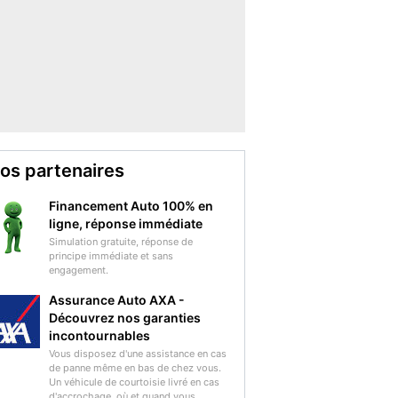
os partenaires
Financement Auto 100% en
ligne, réponse immédiate
Simulation gratuite, réponse de
principe immédiate et sans
engagement.
Assurance Auto AXA -
Découvrez nos garanties
incontournables
Vous disposez d'une assistance en cas
de panne même en bas de chez vous.
Un véhicule de courtoisie livré en cas
d'accrochage, où et quand vous