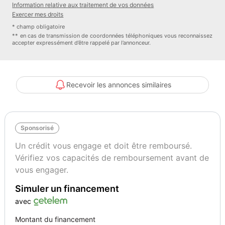
Information relative aux traitement de vos données
- Couvre roue de secours rigide
Exercer mes droits
- Crochets de remorquage bleus
* champ obligatoire
- Détecteur d'angle mort et de présence AR
** en cas de transmission de coordonnées téléphoniques vous reconnaissez
accepter expressément d’être rappelé par l’annonceur.
- Elargisseurs d'ailes couleur carrosserie
- ESP - Système de régulation de comportement dynamique
- Finitions extérieures couleur Bright Accent (calandre, coques de
retroviseurs)
Recevoir les annonces similaires
- Hard top modulaire Freedom Top couleur carroserie (3 pièces)
- Jantes alliage 18", 255/70 R18 T (M+S) et Pneus Bridgestone
Dueler HT 685
Sponsorisé
- Jeep Wave : 2 ans d'entretien programmé offerts
- Kit fumeur
Un crédit vous engage et doit être remboursé.
- Limiteur de vitesse
Vérifiez vos capacités de remboursement avant de
- Marche-pieds
vous engager.
- Ordinateur de bord
Simuler un financement
- Ouverture et démarrage sans clé
- Pack Sécurité
avec
- Pare-soleil avec miroir éclairé
Montant du financement