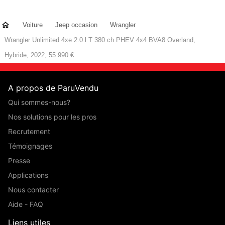
Voiture
Jeep occasion
Wrangler
Wrangler Unlimited 4xe 2.0 l T 380 ch PHEV 4x4 BVA8 Overland,
Hybride, 2022, 55 990 €
A propos de ParuVendu
Qui sommes-nous?
Nos solutions pour les pros
Recrutement
Témoignages
Presse
Applications
Nous contacter
Aide - FAQ
Liens utiles