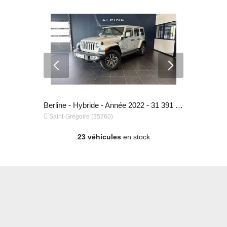
Berline - Diesel - Année 2020 - 96 575 km, 33 990 €
Berline - Hybride - Année 2022 - 31 391 km, 47 990 €


Saint-Grégoire (35760)
Saint-Grégo
23 véhicules
en stock