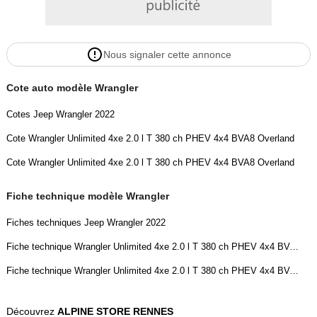
- Transmission intégrale Command Select-Trac Time 2.72:1
- Vitres électriques
- Vitres et lunette AR surteintées
Nous signaler cette annonce
- Volant cuir multifonction chauffant
Couleur
Puissance réelle
Cote auto modèle Wrangler
Noir
380
Cotes Jeep Wrangler 2022
Cote Wrangler Unlimited 4xe 2.0 l T 380 ch PHEV 4x4 BVA8 Overland
Vignette Crit’Air
Garantie mécanique
1
12 mois
Cote Wrangler Unlimited 4xe 2.0 l T 380 ch PHEV 4x4 BVA8 Overland
Fiche technique modèle Wrangler
Fiches techniques Jeep Wrangler 2022
Fiche technique Wrangler Unlimited 4xe 2.0 l T 380 ch PHEV 4x4 BVA8 Overland
Fiche technique Wrangler Unlimited 4xe 2.0 l T 380 ch PHEV 4x4 BVA8 Overland
Découvrez
ALPINE STORE RENNES