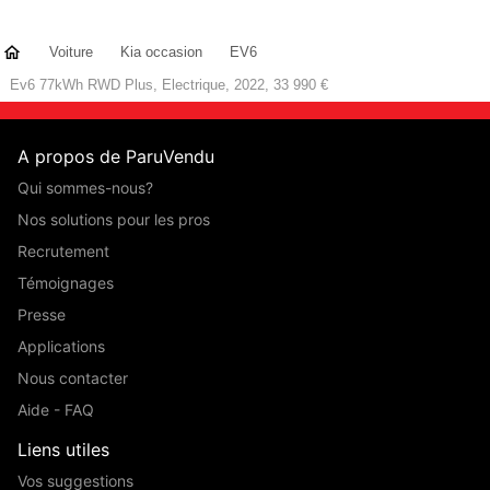
Voiture
Kia occasion
EV6
Ev6 77kWh RWD Plus, Electrique, 2022, 33 990 €
A propos de ParuVendu
Qui sommes-nous?
Nos solutions pour les pros
Recrutement
Témoignages
Presse
Applications
Nous contacter
Aide - FAQ
Liens utiles
Vos suggestions