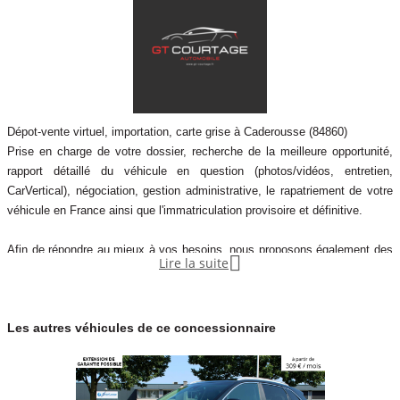
Dépot-vente virtuel, importation, carte grise à Caderousse (84860)
Prise en charge de votre dossier, recherche de la meilleure opportunité,
rapport détaillé du véhicule en question (photos/vidéos, entretien,
CarVertical), négociation, gestion administrative, le rapatriement de votre
véhicule en France ainsi que l'immatriculation provisoire et définitive.
Afin de répondre au mieux à vos besoins, nous proposons également des

Lire la suite
services complémentaires tels que le financement, l'extension de garantie
jusqu'à 60 mois et la livraison à votre domicile.
Les autres véhicules de ce concessionnaire
Toutes nos annonces ne sont pas publiées. Nous avons accès à des
dizaines de millie