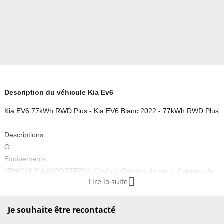
Description du véhicule Kia Ev6
Kia EV6 77kWh RWD Plus - Kia EV6 Blanc 2022 - 77kWh RWD Plus
Descriptions :
O
Equipements :
VEHICULE A IMPORTER!!!, Confort, Caméra de recul, Capteur de

Lire la suite
luminosité, Capteur de pluie, Chauffage des sièges arrière,
Climatisation, Climatisation automatique, Contrôle de la distance de
stationnement, Radar de recul, Sièges chauffants, Sièges ventilés,
Je souhaite être recontacté
Soutien lombaire, Système d'aide au stationnement - capteurs