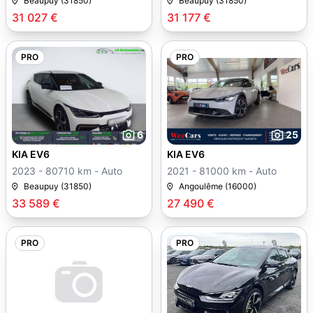
Beaupuy (31850)
Beaupuy (31850)
31 027 €
31 177 €
PRO
PRO
6
25
KIA EV6
KIA EV6
2023 - 80710 km - Auto
2021 - 81000 km - Auto
Beaupuy (31850)
Angoulême (16000)
33 589 €
27 490 €
PRO
PRO