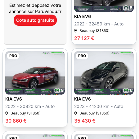
Estimez et déposez votre
5
annonce sur ParuVendu.fr
KIA EV6
Cote auto gratuite
2022 - 32459 km - Auto
Beaupuy (31850)
27 127 €
PRO
PRO
9
6
KIA EV6
KIA EV6
2022 - 30820 km - Auto
2023 - 41200 km - Auto
Beaupuy (31850)
Beaupuy (31850)
30 860 €
35 430 €
PRO
PRO