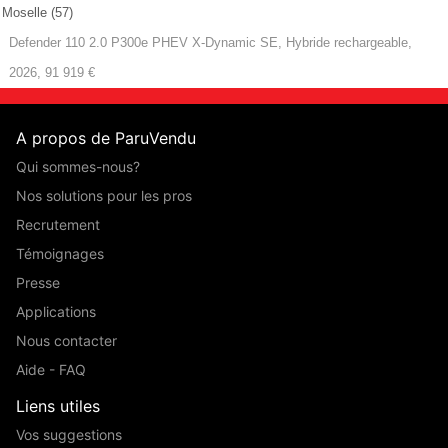
Moselle (57)
Defender 110 2.0 P300e PHEV X-Dynamic SE, Hybride rechargeable,
2026, 91 919 €
A propos de ParuVendu
Qui sommes-nous?
Nos solutions pour les pros
Recrutement
Témoignages
Presse
Applications
Nous contacter
Aide - FAQ
Liens utiles
Vos suggestions