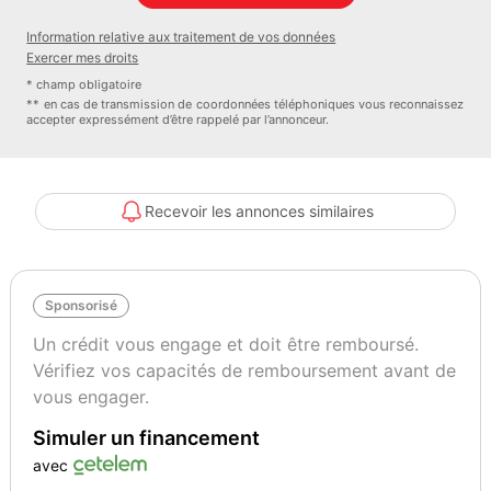
Couleur
Puissance réelle
Information relative aux traitement de vos données
Carpathian Grey métallisé premium
300
Exercer mes droits
* champ obligatoire
** en cas de transmission de coordonnées téléphoniques vous reconnaissez
accepter expressément d’être rappelé par l’annonceur.
Recevoir les annonces similaires
Sponsorisé
Un crédit vous engage et doit être remboursé.
Vérifiez vos capacités de remboursement avant de
vous engager.
Simuler un financement
avec