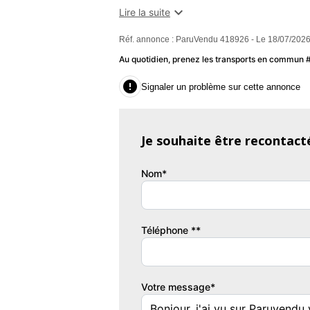

Lire la suite
, contactez-nous .......................... I
Réf. annonce : ParuVendu 418926 - Le 18/07/2026
magnifique Mazda MX-5 ND Sports-Line, u
Légère, agile et animée par un moteur esse
Au quotidien, prenez les transports en commun
conduite à ciel ouvert.

Signaler un problème sur cette annonce
Détails du véhicule :
Je souhaite être recontact
• Mise en circulation : 05/2018
Nom*
• Couleur extérieure : Rouge Magma métall
• Transmission : Manuelle 6 rapports
Téléphone **
• Carburant : Essence (compatible E10)
Votre message*
• Puissance : 96 kW (131 ch DIN)