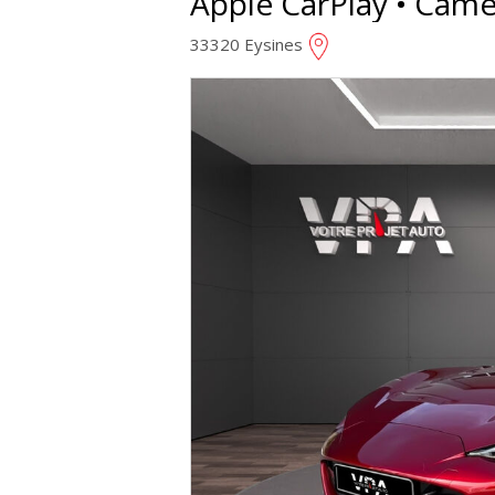
Apple CarPlay • Camé
33320 Eysines