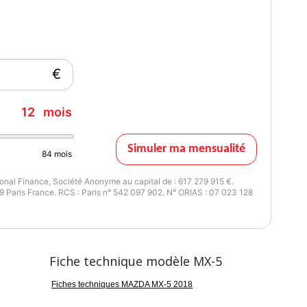
€
12
mois
Simuler ma mensualité
84
mois
nal Finance, Société Anonyme au capital de : 617 279 915 €.
glace
 Paris France. RCS : Paris n° 542 097 902. N° ORIAS : 07 023 128
Fiche technique modèle MX-5
h
Fiches techniques MAZDA MX-5 2018