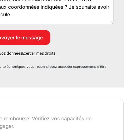
le sous 15 jours par camion ou en 48h avec chauffeur privé.
e vos données
Exercer mes droits
s téléphoniques vous reconnaissez accepter expressément d'être
e remboursé. Vérifiez vos capacités de
gager.