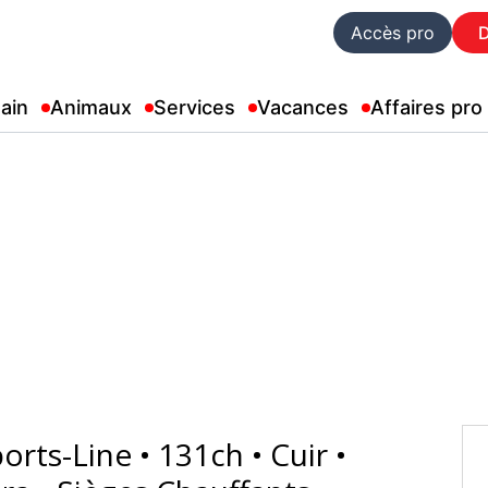
Accès pro
ain
Animaux
Services
Vacances
Affaires pro
rts-Line • 131ch • Cuir •