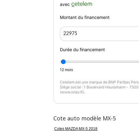
avec
• Suspension sport
Montant du financement
• Écran tactile avec commande vocale
• Apple CarPlay
Durée du financement
• Régulateur et limiteur de vitesse
• Assistance angle mort et maintien de voie
12
mois
Cetelem est une marque de BNP Paribas Perso
• Allumage automatique des feux et essuie-
Siège social : 1 Boulevard Haussmann - 75009
(www.orias.fr).
• Phares LED adaptatifs + feux de jour LED
• Radio numérique DAB
Cote auto modèle MX-5
• Système audio avec port USB et Bluetoot
Cotes MAZDA MX-5 2018