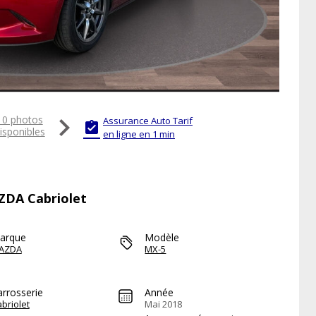

10 photos
Assurance Auto Tarif

isponibles
en ligne en 1 min
AZDA Cabriolet
arque
Modèle
AZDA
MX-5
arrosserie
Année
briolet
Mai 2018