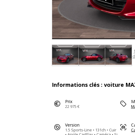
d
Informations clés : voiture M
Prix
M
22 975 €
M
Version
C
1.5 Sports-Line • 131ch • Cuir
Ca
• Apple CarPlay • Caméra • Si