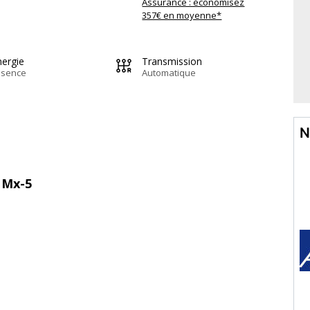
Assurance : économisez
357€ en moyenne*
nergie
Transmission
ssence
Automatique
N
 Mx-5