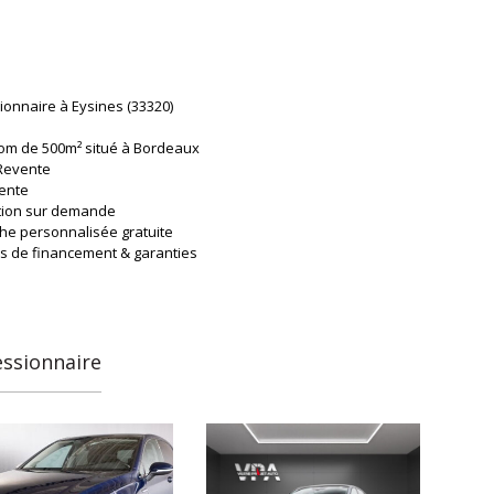
ionnaire à Eysines (33320)
m de 500m² situé à Bordeaux
 Revente
ente
tion sur demande
he personnalisée gratuite
ns de financement & garanties
uté : nous acceptons désormais les paiements en crypto-
e.
le véhicule qui vous correspond, en toute sérénité.
essionnaire
liers & professionnels, profitez d'un accompagnement sur-
.