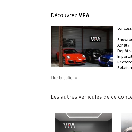
• Climatisation automatique
Découvrez
VPA
• Accès et démarrage sans clé
concess
• Capteur de pression des pneus
Showroo
Achat /
• Aide au démarrage en côte
Dépôt-v
Importa
• ESP, ABS, contrôle de traction
Recherc
Solutio
• Rétroviseur intérieur auto-électrochrome

Lire la suite
Nouvea
monnai
• Rétroviseurs électriques
Trouvez 
Les autres véhicules de ce conc
• Direction assistée
Particu
mesure
• Kit anti-crevaison
• Véhicule non-fumeur