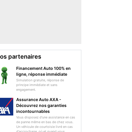
os partenaires
Financement Auto 100% en
ligne, réponse immédiate
Simulation gratuite, réponse de
principe immédiate et sans
engagement.
Assurance Auto AXA -
Découvrez nos garanties
incontournables
Vous disposez d'une assistance en cas
de panne même en bas de chez vous.
Un véhicule de courtoisie livré en cas
d'accrochage, où et quand vous