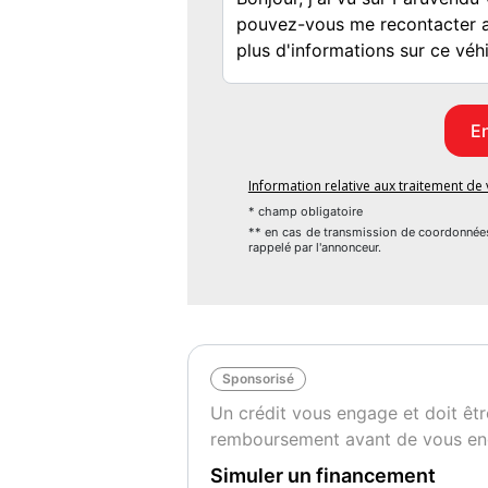
• Kilométrage : 14 743 km
Livraison et rapatriement :
Devis sur simple demande. Livraison possib
Information relative aux traitement d
* champ obligatoire
** en cas de transmission de coordonnée
rappelé par l'annonceur.
Options et équipements :
• Système de navigation intégré
• Caméra de recul
Sponsorisé
Un crédit vous engage et doit êtr
• Sièges sport chauffants en cuir noir
remboursement avant de vous en
• Volant sport multifonction gainé cuir
Simuler un financement