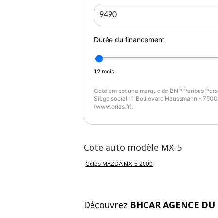
Couleur
Pu
Gris
1
Durée du financement
12
mois
Cetelem est une marque de BNP Paribas Perso
Siège social : 1 Boulevard Haussmann - 75009
(www.orias.fr).
Cote auto modèle MX-5
Cotes MAZDA MX-5 2009
Découvrez
BHCAR AGENCE DU 