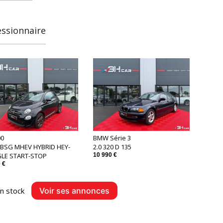
essionnaire
00
BMW Série 3
0 BSG MHEV HYBRID HEY-
2.0 320 D 135
LE START-STOP
10 990 €
 €
n stock
Voir ses annonces