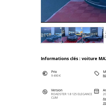
d
Informations clés : voiture M
Prix
M
9 490 €
M
Version
A
ROADSTER 1.8 125 ELEGANCE
2
CLIM
A
3