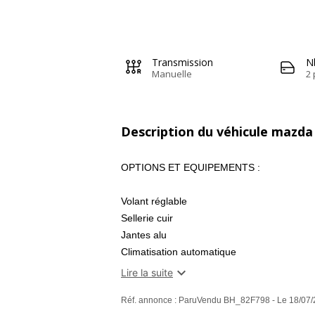
Transmission
N
Manuelle
2 
Description du véhicule mazda
OPTIONS ET EQUIPEMENTS :
Volant réglable
Sellerie cuir
Jantes alu
Climatisation automatique
Kit gonfleur

Lire la suite
Réf. annonce : ParuVendu BH_82F798 - Le 18/07/
ENTRETIEN ET DIVERS :