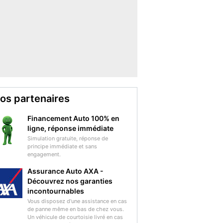
os partenaires
Financement Auto 100% en
ligne, réponse immédiate
Simulation gratuite, réponse de
principe immédiate et sans
engagement.
Assurance Auto AXA -
Découvrez nos garanties
incontournables
Vous disposez d'une assistance en cas
de panne même en bas de chez vous.
Un véhicule de courtoisie livré en cas