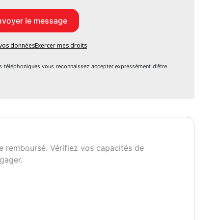
mois
aires financiers
e vos données
Exercer mes droits
s téléphoniques vous reconnaissez accepter expressément d'être
 demande)
10.
e remboursé. Vérifiez vos capacités de
est située 2 Impasse Joan Robinson 33980 AUDENGE
gager.
 - 18h30.
rmer la disponibilité du véhicule.