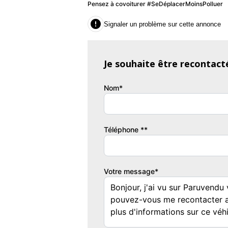
Pensez à covoiturer #SeDéplacerMoinsPolluer
double de clé

Signaler un problème sur cette annonce
4 pneus neuf
Historique d'entretien Mazda disponible et à
Kilometrage exact : 155500 kms
Je souhaite être recontact
Liste d'options non exhaustive. Sous réserv
Nom*
les options avec nous.
*Forfait de mise à la route : 599 euros
Téléphone **
Incluant : Garantie 3 mois / Préparation es
Prise en main du véhicule / Démarches admini
Votre message*
*PRESTATIONS & SERVICES
Reprise / Mise en vente