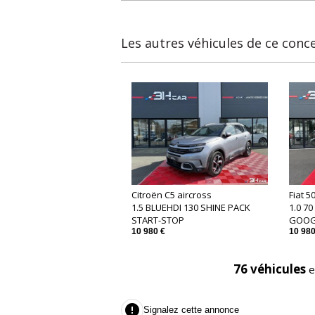
Les autres véhicules de ce conc
Citroën C5 aircross
Fiat 5
1.5 BLUEHDI 130 SHINE PACK
1.0 7
START-STOP
GOOG
10 980 €
10 980
76 véhicules
e

Signalez cette annonce