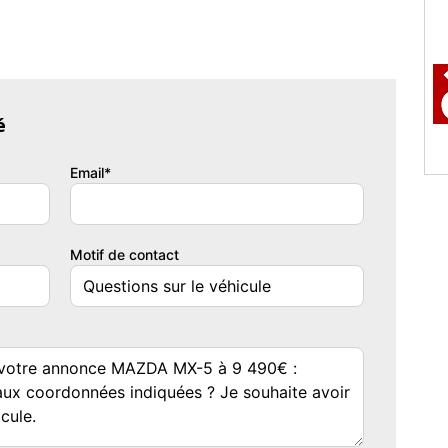
 jour
é
e d'éventuelles erreurs dans l'annonce, n'hésitez pas à vérifier
Email*
Motif de contact
thétique intérieure & extérieure / un demi plein de carburant /
stratives (hors coût du certificat d'immatriculation).