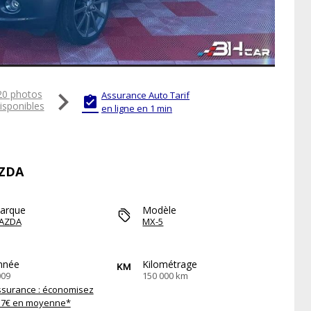

20 photos
Assurance Auto Tarif

isponibles
en ligne en 1 min
AZDA
arque
Modèle
AZDA
MX-5
nnée
Kilométrage
009
150 000 km
ssurance : économisez
57€ en moyenne*