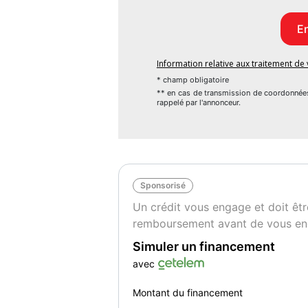
Extension de garantie possible jusqu'à 60 
Financement possible auprès de nos parten
Information relative aux traitement d
Livraison à domicile au national (sur devis)
* champ obligatoire
** en cas de transmission de coordonnée
rappelé par l'annonceur.
Visite virtuelle WhatsApp / FaceTime (sur
Sponsorisé
RESEAU NATIONAL D'AGENCE DEPUIS 20
Un crédit vous engage et doit êtr
L'agence BHCAR DU BASSIN D'ARCACHON 
remboursement avant de vous en
Lundi : Fermé
Simuler un financement
Mardi - Vendredi de 9h30 - 12H30 & 13H30
avec
Samedi de 10H00 - 18H00.
UNIQUEMENT SUR RENDEZ VOUS
Montant du financement
N'hésitez pas à nous contacter afin de confi