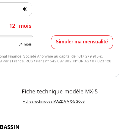
€
issance réelle
Couleur intérieur
26
Gris
12
mois
Simuler ma mensualité
84
mois
nal Finance, Société Anonyme au capital de : 617 279 915 €.
 Paris France. RCS : Paris n° 542 097 902. N° ORIAS : 07 023 128
Fiche technique modèle MX-5
Fiches techniques MAZDA MX-5 2009
BASSIN