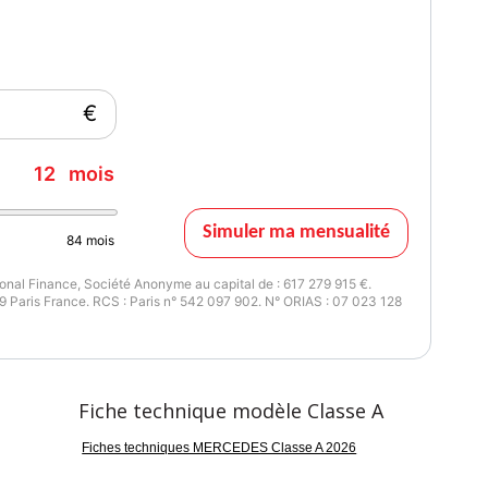
issance réelle
63
€
12
mois
Simuler ma mensualité
84
mois
nal Finance, Société Anonyme au capital de : 617 279 915 €.
 Paris France. RCS : Paris n° 542 097 902. N° ORIAS : 07 023 128
Fiche technique modèle Classe A
Fiches techniques MERCEDES Classe A 2026