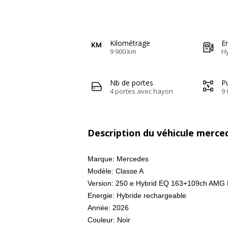
Kilométrage
E
9 900 km
H
Nb de portes
Pu
4 portes avec hayon
9 
Description du véhicule merce
Marque: Mercedes
Modèle: Classe A
Version: 250 e Hybrid EQ 163+109ch AMG
Energie: Hybride rechargeable
Année: 2026
Couleur: Noir