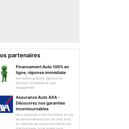
os partenaires
Financement Auto 100% en
ligne, réponse immédiate
Simulation gratuite, réponse de
principe immédiate et sans
engagement.
Assurance Auto AXA -
Découvrez nos garanties
incontournables
Vous disposez d'une assistance en cas
de panne même en bas de chez vous.
Un véhicule de courtoisie livré en cas
d'accrochage, où et quand vous