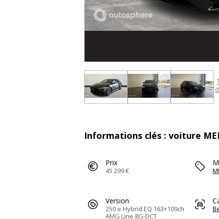
d
Informations clés : voiture M
Prix
M
45 299 €
M
Version
C
250 e Hybrid EQ 163+109ch
Be
AMG Line 8G-DCT