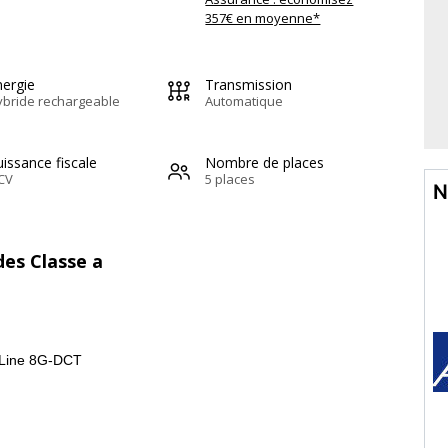
357€ en moyenne*
nergie
Transmission
ybride rechargeable
Automatique
issance fiscale
Nombre de places
CV
5 places
N
des Classe a
 Line 8G-DCT