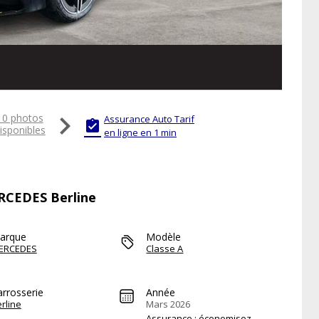

10 photos
Assurance Auto Tarif

isponibles
en ligne en 1 min
ERCEDES Berline
arque
Modèle
ERCEDES
Classe A
arrosserie
Année
rline
Mars 2026
Assurance : économisez