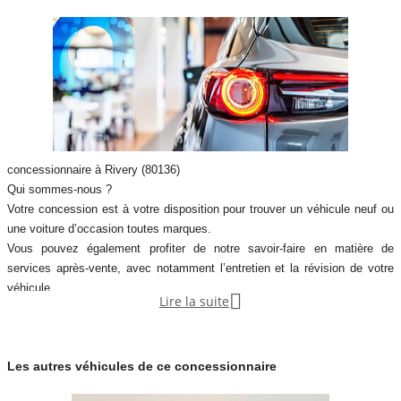
concessionnaire à Rivery (80136)
Qui sommes-nous ?
Votre concession est à votre disposition pour trouver un véhicule neuf ou
une voiture d’occasion toutes marques.
Vous pouvez également profiter de notre savoir-faire en matière de
services après-vente, avec notamment l’entretien et la révision de votre
véhicule.

Lire la suite
Notre concession fait partie du réseau de concessions d’Autosphere.fr,
pour vous accompagner au mieux dans votre recherche de véhicules
d’occasion.
Les autres véhicules de ce concessionnaire
Autosphere.fr c’est l’expérience de concessionnaires reconnus parmi un
réseau de 250 concessions, avec plus de 14 000 voitures dans toute la