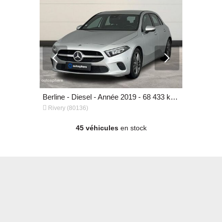
France.
Plus qu’une voiture d’occasion en parfait état et garantie, Autosphere.fr
vous accompagne dans le financement de
Berline - Diesel - Année 2023 - 73 560 km, 35 799 €
Berline - Diesel - Année 2019 - 68 433 km, 20 499 €


Rivery (80136)
Rivery (801
45 véhicules
en stock