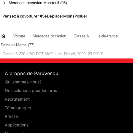
Mercedes occasion Montreuil (93)
Pensez à covoiturer #SeDéplacerMoinsPolluer
Voiture
Mercedes occasion
Classe A
Ile-de-france
Seine-et-Marne (77)
Classe A 220 d 8G-DCT AMG Line, Diesel, 2020, 23 990 €
A propos de ParuVendu
Qui sommes-nous?
Nos solutions pour les pros
Recrutement
Témoignages
Presse
Applications