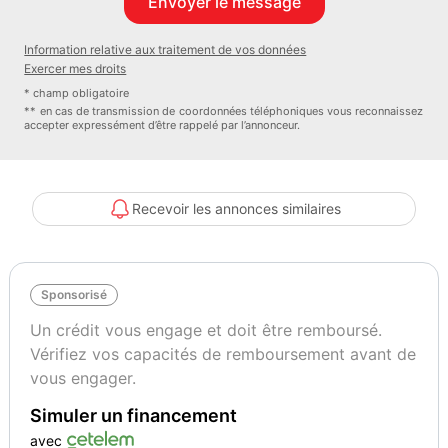
- Garantie de 6 à 36 mois avec possibilités de paiement en 3 ou 4
fois -Tarif hors frais d'intermédiation et de carte grise
Information relative aux traitement de vos données
- Des erreurs peuvent se glisser dans nos annonces contactez
Exercer mes droits
nous pour plus d’infos sur les caractéristiques du véhicule
* champ obligatoire
TransakAuto réseau national spécialisé dans le courtage
** en cas de transmission de coordonnées téléphoniques vous reconnaissez
accepter expressément d’être rappelé par l’annonceur.
automobile pour particuliers assure les transactions et la gestion de
tous les éléments administratif
- Plus de 170 agences à votre disposition dans toute la France pour
acheter ou vendre votre véhicule d'occasion !
Recevoir les annonces similaires
- Véhicule visible sur rendez-vous uniquement à l'agence
TransakAuto Chelles TransakAuto Chelles28 Avenue Jean
Jaurès77177 Brou Sur Chantereine A bientôt REF : GEY29
Sponsorisé
Couleur
Vignette Crit’Air
Un crédit vous engage et doit être remboursé.
NOIR
2
Vérifiez vos capacités de remboursement avant de
vous engager.
Garantie mécanique
Simuler un financement
3 mois
avec