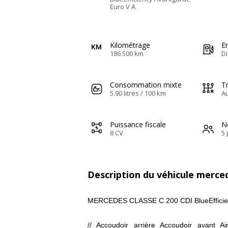
Euro V A
Kilométrage
E
186 500 km
Di
Consommation mixte
T
5.90 litres / 100 km
A
Puissance fiscale
N
8 CV
5 
Description du véhicule merced
MERCEDES CLASSE C 200 CDI BlueEfficien
// Accoudoir arrière Accoudoir avant A