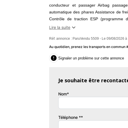
conducteur et passager Airbag passager
automatique des phares Assistance de frei
Contrôle de traction ESP (programme de 
particules Fixation pour siège enfant Garnit

Lire la suite
électriques Lève-vitres avant électriqu
Réf. annonce : ParuVendu 5509 - Le 09/08/2026 à
antibrouillard Radar de stationnement arr
chauffant Siège conducteur réglable éléc
Au quotidien, prenez les transports en commun
éléctriquement Sièges en cuir Système ant

Signaler un problème sur cette annonce
centralisé télécommandé Volant réglable 
// Possibilité d'extension de garantie 3 
Je souhaite être recontact
Véhicule visible uniquement sur rendez-
GARANTIES : Garantie mécanique possible d
Nom*
pont de 3 mois est incluse dans les frai
TRANSPARENCE : Prix affiché hors frais d i
frais d intermédiation rémunèrent :
- L accompagnement professionnel personn
Téléphone **
- La sécurisation complète de la transactio