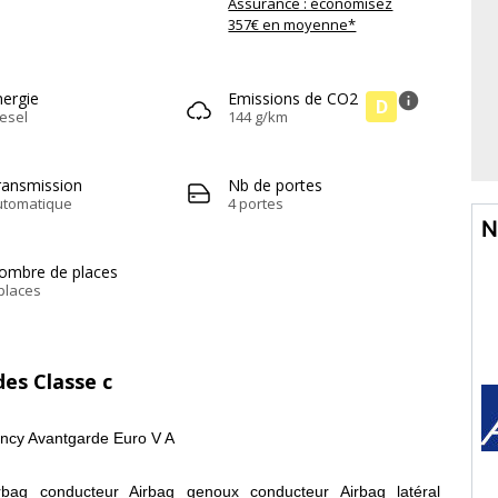
Assurance : économisez
357€ en moyenne*
nergie
Emissions de CO2
info
D
esel
144 g/km
ransmission
Nb de portes
utomatique
4 portes
N
ombre de places
places
es Classe c
cy Avantgarde Euro V A
irbag conducteur Airbag genoux conducteur Airbag latéral