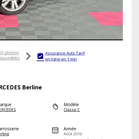

20 photos
Assurance Auto Tarif

isponibles
en ligne en 1 min
ERCEDES Berline
arque
Modèle
ERCEDES
Classe C
arrosserie
Année
rline
Août 2010