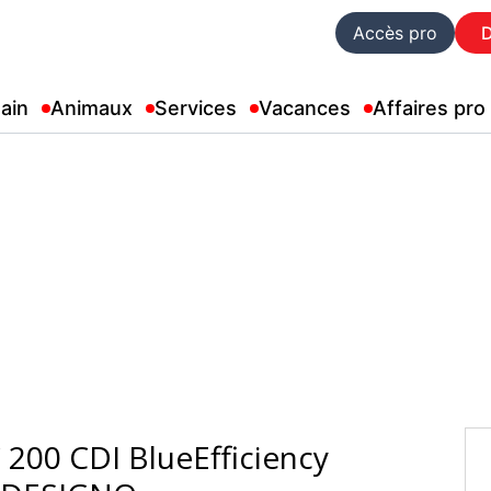
Accès pro
ain
Animaux
Services
Vacances
Affaires pro
00 CDI BlueEfficiency