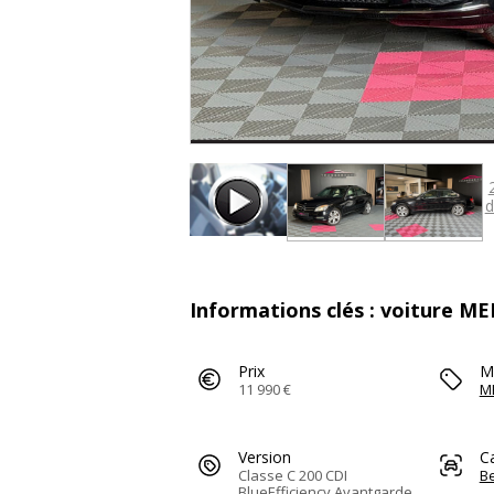
d
Informations clés : voiture M
Prix
M
11 990 €
M
Version
C
Classe C 200 CDI
Be
BlueEfficiency Avantgarde