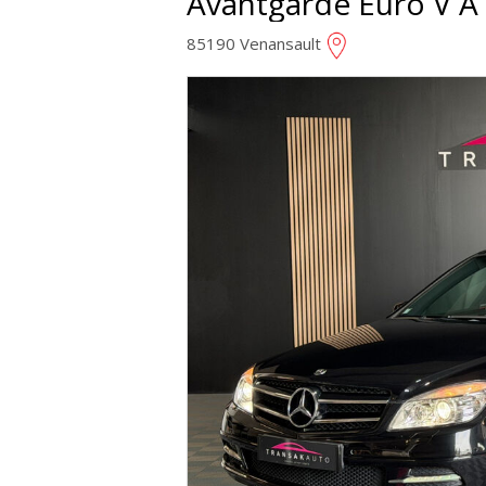
Avantgarde Euro V 
85190 Venansault