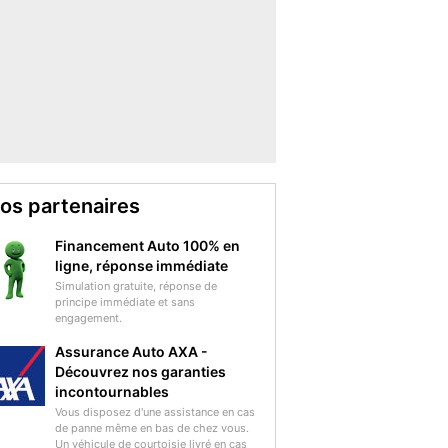
os partenaires
Financement Auto 100% en
ligne, réponse immédiate
Simulation gratuite, réponse de
principe immédiate et sans
engagement.
Assurance Auto AXA -
Découvrez nos garanties
incontournables
Vous disposez d'une assistance en cas
de panne même en bas de chez vous.
Un véhicule de courtoisie livré en cas