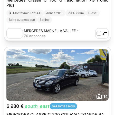
Mercedes Classe C 180 d Fascination 7G-Tronic
Plus
Montévrain (77144)
Année 2018
70 438 km
Diesel
Boîte automatique
Berline
MERCEDES MARNE LA VALLEE -
AUTOSPHERE
76 annonces
14
6 980 €
south_east
GARANTIE 3 MOIS
MERCEDES CLASSE C 220 CDI AVANTGARDE BA