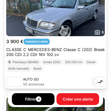
5
3 900 €
GARANTIE 3 MOIS
CLASSE C MERCEDES-BENZ Classe C (202) Break
200 CDi 2.2 CDI 16V 102 cv
Pierrelaye (95480)
Année 2000
320 000 km
Diesel
Boîte manuelle
Break
AUTO GO
50 annonces
Filtrer
Créer une alerte
3