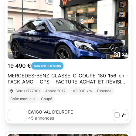
27
19 490 €
GARANTIE 6 MOIS
MERCEDES-BENZ CLASSE C COUPE 180 156 ch -
PACK AMG - GPS - FACTURE ACHAT ET RÉVISION
MERCEDES
Serris (77700)
Année 2017
103 900 km
Essence
Boîte manuelle
Coupé
EWIGO VAL D'EUROPE
45 annonces