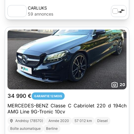
CARLUKS
59 annonces
20
34 990 €
GARANTIE 12 MOIS
MERCEDES-BENZ Classe C Cabriolet 220 d 194ch
AMG Line 9G-Tronic 10cv
Andrésy (78570)
Année 2020
57 012 km
Diesel
Boîte automatique
Berline