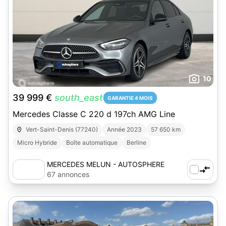
10
39 999 €
south_east
GARANTIE 4 MOIS
Mercedes Classe C 220 d 197ch AMG Line
Vert-Saint-Denis (77240)
Année 2023
57 650 km
Micro Hybride
Boîte automatique
Berline
MERCEDES MELUN - AUTOSPHERE
67 annonces