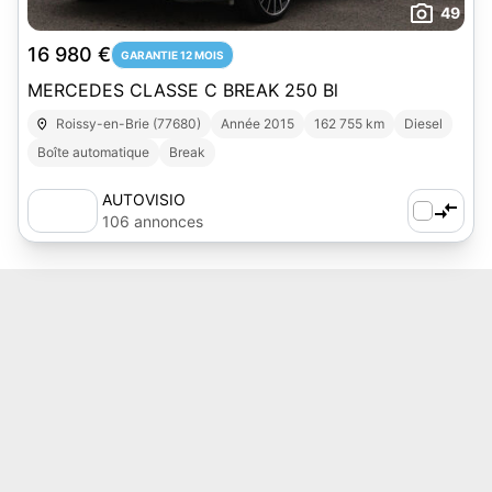
49
16 980 €
GARANTIE 12 MOIS
MERCEDES CLASSE C BREAK 250 Bl
Roissy-en-Brie (77680)
Année 2015
162 755 km
Diesel
Boîte automatique
Break
AUTOVISIO
106 annonces