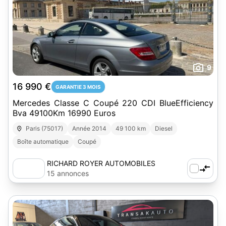
9
16 990 €
GARANTIE 3 MOIS
Mercedes Classe C Coupé 220 CDI BlueEfficiency
Bva 49100Km 16990 Euros
Paris (75017)
Année 2014
49 100 km
Diesel
Boîte automatique
Coupé
RICHARD ROYER AUTOMOBILES
15 annonces