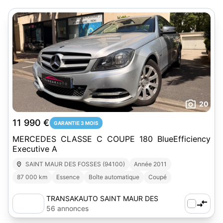
20
11 990 €
GARANTIE 3 MOIS
MERCEDES CLASSE C COUPE 180 BlueEfficiency
Executive A
SAINT MAUR DES FOSSES (94100)
Année 2011
87 000 km
Essence
Boîte automatique
Coupé
TRANSAKAUTO SAINT MAUR DES
FOSSES (94)
56 annonces