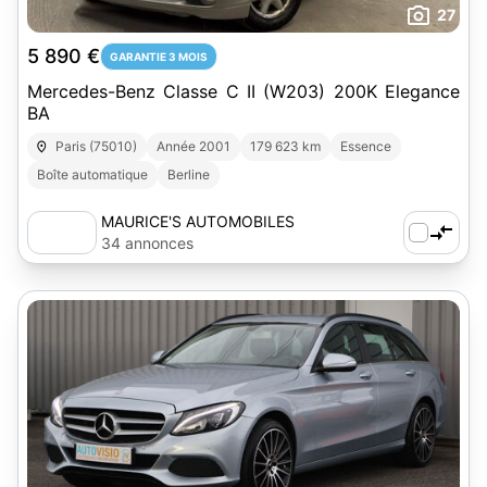
27
5 890 €
GARANTIE 3 MOIS
Mercedes-Benz Classe C II (W203) 200K Elegance
BA
Paris (75010)
Année 2001
179 623 km
Essence
Boîte automatique
Berline
MAURICE'S AUTOMOBILES
34 annonces