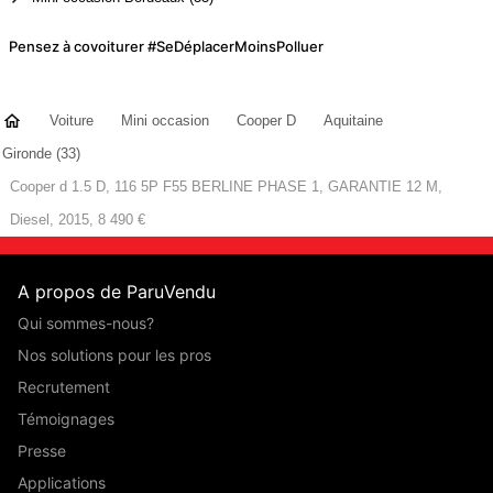
Pensez à covoiturer #SeDéplacerMoinsPolluer
Voiture
Mini occasion
Cooper D
Aquitaine
Gironde (33)
Cooper d 1.5 D, 116 5P F55 BERLINE PHASE 1, GARANTIE 12 M,
Diesel, 2015, 8 490 €
A propos de ParuVendu
Qui sommes-nous?
Nos solutions pour les pros
Recrutement
Témoignages
Presse
Applications