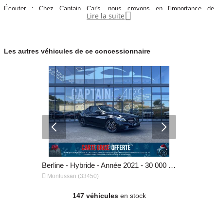
Écouter : Chez Captain Car's, nous croyons en l'importance de

Lire la suite
comprendre vos besoins et vos aspirations. Nous écoutons attentivement
vos préférences, vos exigences spécifiques et vos rêves automobiles.
C'est en comprenant vos attentes que nous pouvons mieux vous guider
Les autres véhicules de ce concessionnaire
vers le véhicule parfait.
Accompagner : Nav
Berline - Essence - Année 2015 - 137 000 km, 20 490 €
Berline - Hybride - Année 2021 - 30 000 km, 41 990 €


Montussan (33450)
Montussan 
147 véhicules
en stock