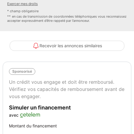
Exercer mes droits
33450 MONTUSSAN
* champ obligatoire
** en cas de transmission de coordonnées téléphoniques vous reconnaissez
accepter expressément d’être rappelé par l’annonceur.
N hésitez pas à nous contacter pour plus d informations
______________________________________________________
Recevoir les annonces similaires
VENTE / ACHAT / REPRISE / DEPOT VENTE
Sponsorisé
Options :
Un crédit vous engage et doit être remboursé.
2 clés radiocommandées
Vérifiez vos capacités de remboursement avant de
6 Airbags : 2 frontaux, 2 latéraux et 2 rideaux gonflables latéraux
vous engager.
ABS avec aide au freinage d'urgence
Simuler un financement
Calandre au contour chromé avec lamelles ?White aluminium?
Colour Line Carbon Black
avec
Compte-tours et ordinateur de bord multifonctions
Montant du financement
Fonction Start & Stop et démarrage sans clé