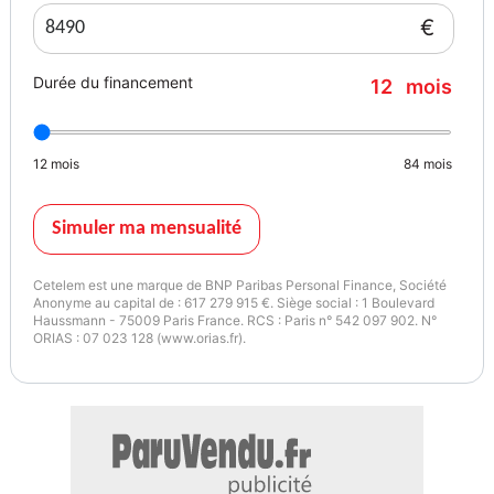
Jantes en alliage 15'' design "Heli Spoke" 5,5 J x 15 / pneumatiques
€
Sellerie tissu "Firework" Carbon Black
Sortie d'échappement simple, droite et chromée
Durée du financement
12
mois
Système mains-libres Bluetooth niveau 1
Volant en cuir 3 branches réglable en hauteur et en profondeur avec 
Volant Sport gainé cuir
12
mois
84
mois
Couleur
Puissance réelle
NOIR
116
Simuler ma mensualité
Cetelem est une marque de BNP Paribas Personal Finance, Société
Anonyme au capital de : 617 279 915 €. Siège social : 1 Boulevard
Haussmann - 75009 Paris France. RCS : Paris n° 542 097 902. N°
ORIAS : 07 023 128 (www.orias.fr).