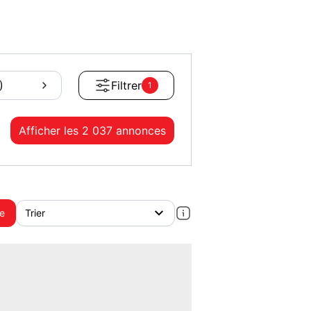
)
Filtrer
1
Afficher les
2 037 annonces
te