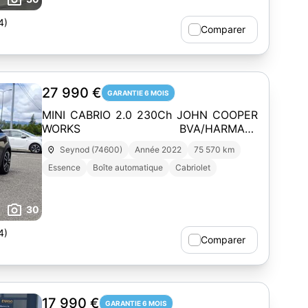
4)
Comparer
27 990 €
GARANTIE 6 MOIS
MINI CABRIO 2.0 230Ch JOHN COOPER
WORKS BVA/HARMAN-
KARDON/HUD/FULL LED/ENTRETIEN
Seynod (74600)
Année 2022
75 570 km
CONSTRUCTEUR
Essence
Boîte automatique
Cabriolet
30
4)
Comparer
17 990 €
GARANTIE 6 MOIS