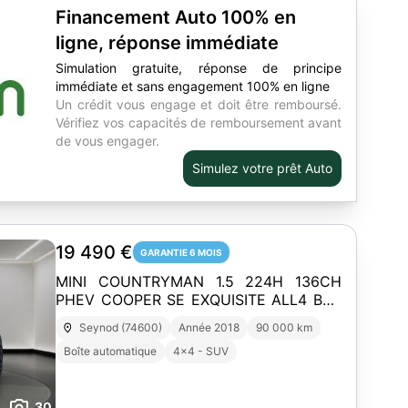
Financement Auto 100% en
ligne, réponse immédiate
Simulation gratuite, réponse de principe
immédiate et sans engagement 100% en ligne
Un crédit vous engage et doit être remboursé.
Vérifiez vos capacités de remboursement avant
de vous engager.
Simulez votre prêt Auto
19 490 €
GARANTIE 6 MOIS
MINI COUNTRYMAN 1.5 224H 136CH
PHEV COOPER SE EXQUISITE ALL4 BVA
/ CARPLAY / HUD / H&K / TO / CAMÉRA
Seynod (74600)
Année 2018
90 000 km
/ ENTRETIEN OK
Boîte automatique
4x4 - SUV
30