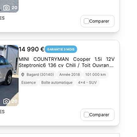
20
ES
Comparer
14 990 €
GARANTIE 3 MOIS
MINI COUNTRYMAN Cooper 1.5i 12V
Steptronic6 136 cv Chili / Toit Ouvrant /
Caméra / Origine France
Bagard (30140)
Année 2018
101 000 km
Essence
Boîte automatique
4x4 - SUV
20
ES
Comparer