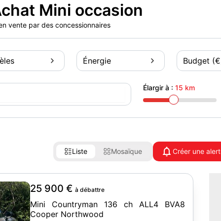
chat Mini occasion
s en vente par des concessionnaires
èles
Énergie
Budget (€
Élargir à :
15 km
Liste
Mosaïque
Créer une aler
25 900 €
à débattre
Mini Countryman 136 ch ALL4 BVA8
Cooper Northwood