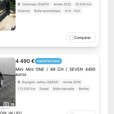
Clarensac (30870)
Année 2022
52 000 km
Essence
Boîte automatique
4x4 - SUV
3
Comparer
4 490 €
GARANTIE 6 MOIS
Mini Mini ONE / 88 CH / SEVEN 4490
euros
Bourgoin-Jallieu (38300)
Année 2006
173 000 km
Diesel
Boîte manuelle
Berline
16
OIN JALLIEU