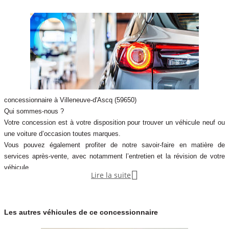
concessionnaire à Villeneuve-d'Ascq (59650)
Qui sommes-nous ?
Votre concession est à votre disposition pour trouver un véhicule neuf ou
une voiture d’occasion toutes marques.
Vous pouvez également profiter de notre savoir-faire en matière de
services après-vente, avec notamment l’entretien et la révision de votre
véhicule.

Lire la suite
Notre concession fait partie du réseau de concessions d’Autosphere.fr,
pour vous accompagner au mieux dans votre recherche de véhicules
d’occasion.
Les autres véhicules de ce concessionnaire
Autosphere.fr c’est l’expérience de concessionnaires reconnus parmi un
réseau de 250 concessions, avec plus de 14 000 voitures dans toute la