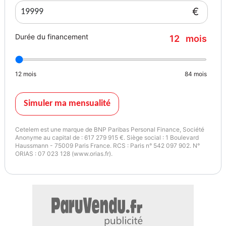
mains libres, Bandes décoratives de capot blanches, Caméra de
€
recul, Inserts décoratifs Piano Black, Kit rangement, Kit visibilité,
Pack Connected Navigation Plus, Radars stationnement AV+AR,
Durée du financement
12
mois
Rails de toit argent, Tissu/Similicuir Black P Carbon Black, Toit et
rétroviseurs blancs, Vitrage calorifuge, Volant Sport gainé cuir JCW
12
mois
84
mois
Garantie : Hy-quality AUTOSPHERE 12 mois
Couleur
Puissance réelle
Simuler ma mensualité
Island blue métallisée
136
Cetelem est une marque de BNP Paribas Personal Finance, Société
Anonyme au capital de : 617 279 915 €. Siège social : 1 Boulevard
Garantie mécanique
Haussmann - 75009 Paris France. RCS : Paris n° 542 097 902. N°
2 mois
ORIAS : 07 023 128 (www.orias.fr).