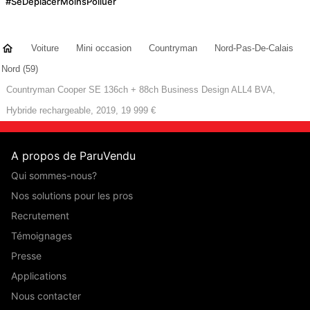
#SeDéplacerMoinsPolluer
Voiture
Mini occasion
Countryman
Nord-Pas-De-Calais
Nord (59)
Countryman Cooper SE 136ch + 88ch Business Design ALL4 BVA,
Hybride rechargeable, 2019, 19 999 €
A propos de ParuVendu
Qui sommes-nous?
Nos solutions pour les pros
Recrutement
Témoignages
Presse
Applications
Nous contacter