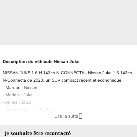
Description du véhicule Nissan Juke
NISSAN JUKE 1.6 H 143ch N-CONNECTA - Nissan Juke 1.6 143ch
N-Connecta de 2023, un SUV compact récent et économique.
- Marque : Nissan
- Modèle : Juke
- Année : 2023
- Kilométrage : 21 200 km

Lire la suite
- Motorisation : 1.6 Hybride 143 ch
- Carburant : Hybride
- Finition : N-Connecta
Je souhaite être recontacté