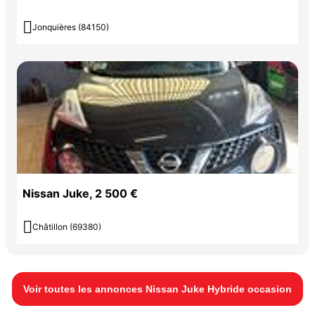

Jonquières (84150)
Nissan Juke, 2 500 €

Châtillon (69380)
Voir toutes les annonces Nissan Juke Hybride occasion