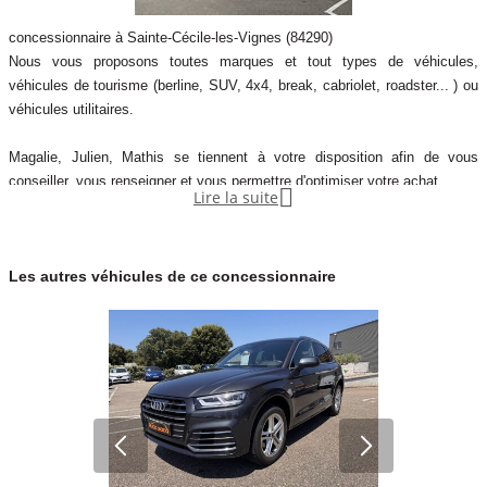
concessionnaire à Sainte-Cécile-les-Vignes (84290)
Nous vous proposons toutes marques et tout types de véhicules,
véhicules de tourisme (berline, SUV, 4x4, break, cabriolet, roadster... ) ou
véhicules utilitaires.
Magalie, Julien, Mathis se tiennent à votre disposition afin de vous
conseiller, vous renseigner et vous permettre d'optimiser votre achat.

Lire la suite
Tous nos véhicules présents disposent d'un suivi d'entretien et d'un
contrôle technique de moins de 6 mois.
Les autres véhicules de ce concessionnaire
De plus, grâce à nos partenaires financiers, nous sommes en mesure de
vous proposer des financements ainsi que des extensions de garantie
jusqu'à 60 mois ...