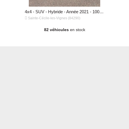
4x4 - SUV - Diesel - Année 2021 - 57 200 km, 15 490 €
4x4 - SUV - Hybride - Année 2021 - 100 900 km, 32 490 €


Sainte-Cécile-les-Vignes (84290)
Sainte-Céci
82 véhicules
en stock
4x4 - SUV - Hybride - Année 2021 - 100 900 km, 32 490 €