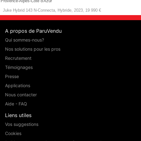
Provence-Alpes-Côte d'Azur
Juke Hybrid 143 N-Connecta, Hybride, 2023, 19 990 €
A propos de ParuVendu
Qui sommes-nous?
Nos solutions pour les pros
Recrutement
Témoignages
Presse
Applications
Nous contacter
Aide - FAQ
Liens utiles
Vos suggestions
Cookies