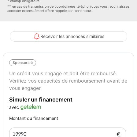
* champ obligatoire
-D-Mode
** en cas de transmission de coordonnées téléphoniques vous reconnaissez
accepter expressément d’être rappelé par l’annonceur.
-Allumage automatique des feux
-Vitres teintées
-Bluetooth...
Véhicule révisé et garanti
Recevoir les annonces similaires
N'hésitez pas à me contacter pour plus d'informations ou pour
convenir d'un essai !
Couleur
Vignette Crit’Air
Sponsorisé
Gris foncé
1
Un crédit vous engage et doit être remboursé.
Vérifiez vos capacités de remboursement avant de
Garantie mécanique
vous engager.
3 mois
Simuler un financement
avec
Montant du financement
€