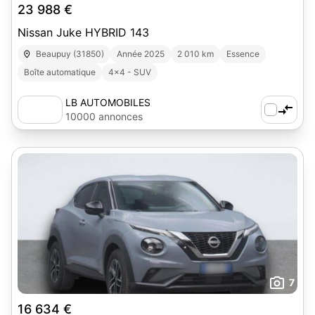
23 988 €
Nissan Juke HYBRID 143
Beaupuy (31850)
Année 2025
2 010 km
Essence
Boîte automatique
4x4 - SUV
LB AUTOMOBILES
10000 annonces
7
16 634 €