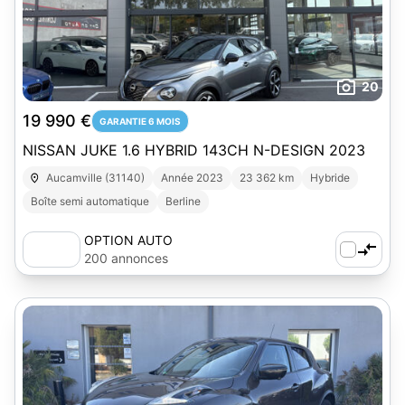
20
19 990 €
GARANTIE 6 MOIS
NISSAN JUKE 1.6 HYBRID 143CH N-DESIGN 2023
Aucamville (31140)
Année 2023
23 362 km
Hybride
Boîte semi automatique
Berline
OPTION AUTO
200 annonces