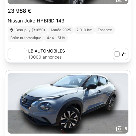
23 988 €
Nissan Juke HYBRID 143
Beaupuy (31850)
Année 2025
2 010 km
Essence
Boîte automatique
4x4 - SUV
LB AUTOMOBILES
10000 annonces
5