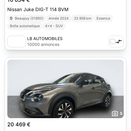
Nissan Juke DIG-T 114 BVM
Beaupuy (31850)
Année 2024
32 958 km
Essence
Boîte automatique
4x4 - SUV
LB AUTOMOBILES
10000 annonces
5
20 469 €