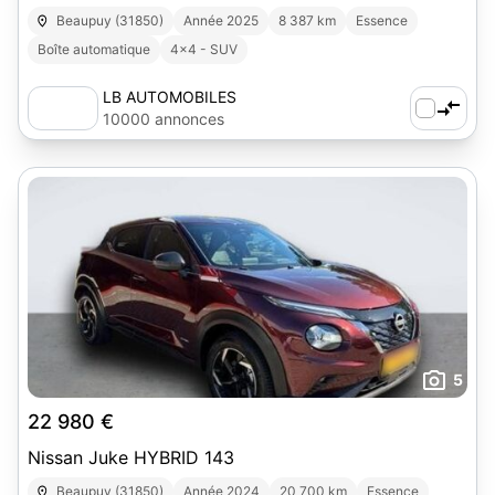
Beaupuy (31850)
Année 2025
8 387 km
Essence
Boîte automatique
4x4 - SUV
LB AUTOMOBILES
10000 annonces
5
22 980 €
Nissan Juke HYBRID 143
Beaupuy (31850)
Année 2024
20 700 km
Essence