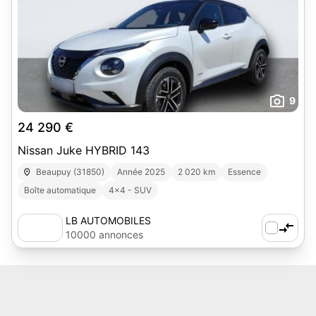
9
24 290 €
Nissan Juke HYBRID 143
Beaupuy (31850)
Année 2025
2 020 km
Essence
Boîte automatique
4x4 - SUV
LB AUTOMOBILES
10000 annonces