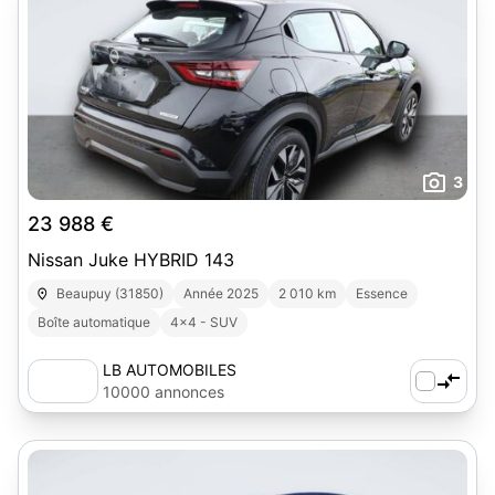
3
23 988 €
Nissan Juke HYBRID 143
Beaupuy (31850)
Année 2025
2 010 km
Essence
Boîte automatique
4x4 - SUV
LB AUTOMOBILES
10000 annonces