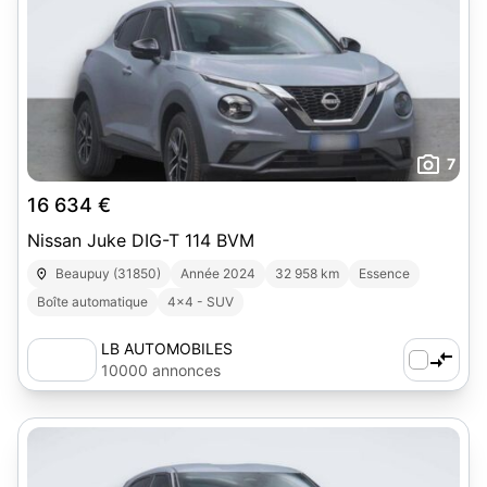
7
16 634 €
Nissan Juke DIG-T 114 BVM
Beaupuy (31850)
Année 2024
32 958 km
Essence
Boîte automatique
4x4 - SUV
LB AUTOMOBILES
10000 annonces