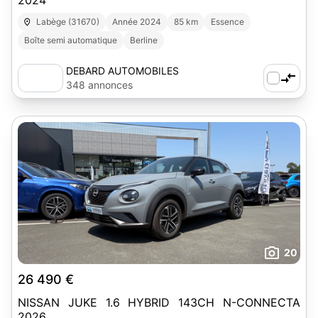
2024
Labège (31670)
Année 2024
85 km
Essence
Boîte semi automatique
Berline
DEBARD AUTOMOBILES
348 annonces
20
26 490 €
NISSAN JUKE 1.6 HYBRID 143CH N-CONNECTA
2026