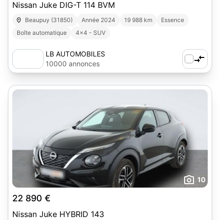
Nissan Juke DIG-T 114 BVM
Beaupuy (31850)
Année 2024
19 988 km
Essence
Boîte automatique
4x4 - SUV
LB AUTOMOBILES
10000 annonces
10
22 890 €
Nissan Juke HYBRID 143