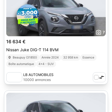
7
16 634 €
Nissan Juke DIG-T 114 BVM
Beaupuy (31850)
Année 2024
32 958 km
Essence
Boîte automatique
4x4 - SUV
LB AUTOMOBILES
10000 annonces