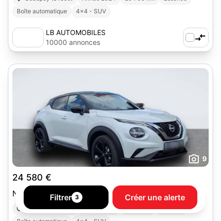
Boîte automatique
4x4 - SUV
LB AUTOMOBILES
10000 annonces
9
24 580 €
Nissan Juke DIG-T 114 BVM
Filtrer
Créer une alerte
3
Beaupuy (31850)
Année 2025
3 500 km
Essence