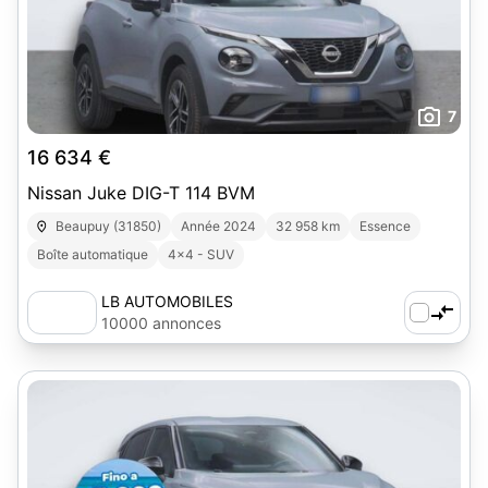
7
16 634 €
Nissan Juke DIG-T 114 BVM
Beaupuy (31850)
Année 2024
32 958 km
Essence
Boîte automatique
4x4 - SUV
LB AUTOMOBILES
10000 annonces