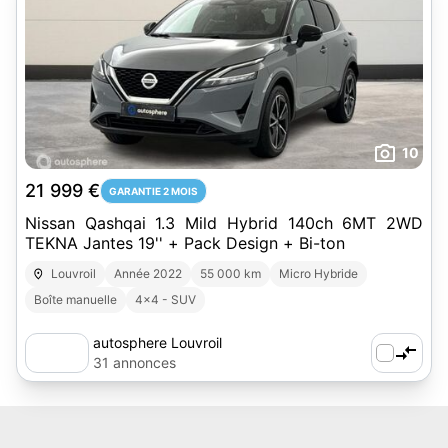
10
21 999 €
GARANTIE 2 MOIS
Nissan Qashqai 1.3 Mild Hybrid 140ch 6MT 2WD
TEKNA Jantes 19'' + Pack Design + Bi-ton
Louvroil
Année 2022
55 000 km
Micro Hybride
Boîte manuelle
4x4 - SUV
autosphere Louvroil
31 annonces