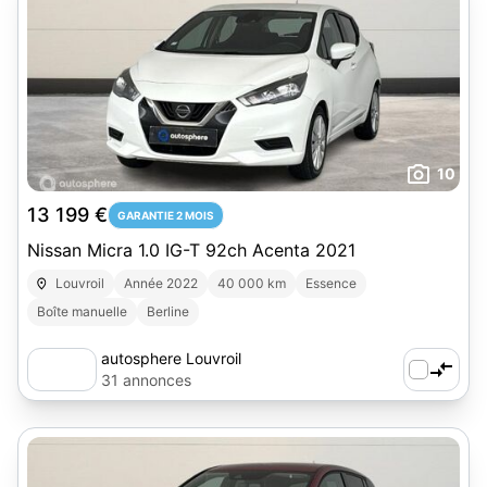
10
13 199 €
GARANTIE 2 MOIS
Nissan Micra 1.0 IG-T 92ch Acenta 2021
Louvroil
Année 2022
40 000 km
Essence
Boîte manuelle
Berline
autosphere Louvroil
31 annonces