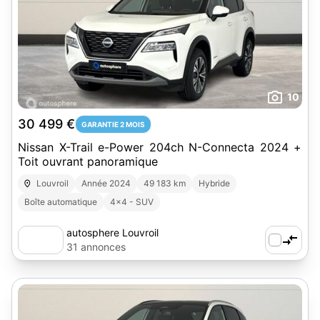
10
30 499 €
GARANTIE 2 MOIS
Nissan X-Trail e-Power 204ch N-Connecta 2024 +
Toit ouvrant panoramique
Louvroil
Année 2024
49 183 km
Hybride
Boîte automatique
4x4 - SUV
autosphere Louvroil
31 annonces