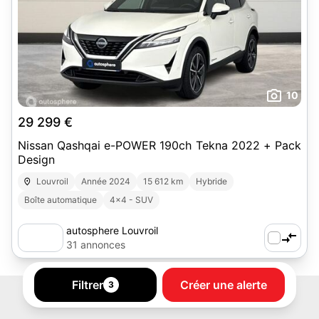
10
29 299 €
Nissan Qashqai e-POWER 190ch Tekna 2022 + Pack
Design
Louvroil
Année 2024
15 612 km
Hybride
Boîte automatique
4x4 - SUV
autosphere Louvroil
31 annonces
Filtrer
Créer une alerte
3