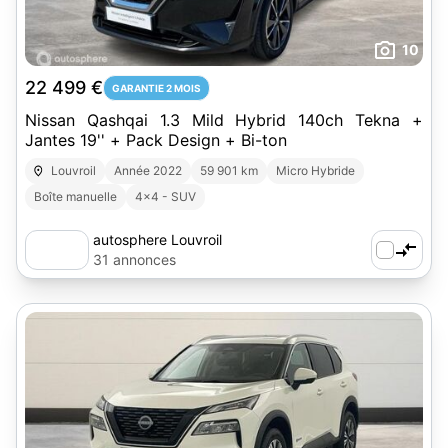
10
22 499 €
GARANTIE 2 MOIS
Nissan Qashqai 1.3 Mild Hybrid 140ch Tekna +
Jantes 19'' + Pack Design + Bi-ton
Louvroil
Année 2022
59 901 km
Micro Hybride
Boîte manuelle
4x4 - SUV
autosphere Louvroil
31 annonces