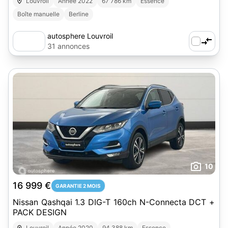
Louvroil
Année 2022
67 786 km
Essence
Boîte manuelle
Berline
autosphere Louvroil
31 annonces
10
16 999 €
GARANTIE 2 MOIS
Nissan Qashqai 1.3 DIG-T 160ch N-Connecta DCT +
PACK DESIGN
Louvroil
Année 2020
94 388 km
Essence