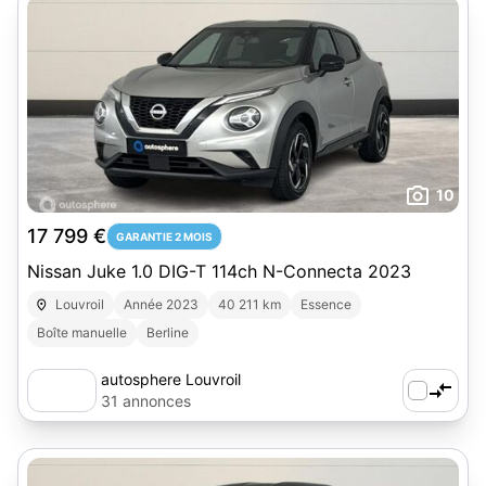
10
17 799 €
GARANTIE 2 MOIS
Nissan Juke 1.0 DIG-T 114ch N-Connecta 2023
Louvroil
Année 2023
40 211 km
Essence
Boîte manuelle
Berline
autosphere Louvroil
31 annonces