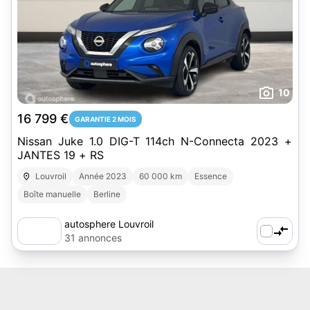
10
16 799 €
GARANTIE 2 MOIS
Nissan Juke 1.0 DIG-T 114ch N-Connecta 2023 +
JANTES 19 + RS
Louvroil
Année 2023
60 000 km
Essence
Boîte manuelle
Berline
autosphere Louvroil
31 annonces