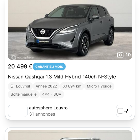
10
20 499 €
GARANTIE 2 MOIS
Nissan Qashqai 1.3 Mild Hybrid 140ch N-Style
Louvroil
Année 2022
60 894 km
Micro Hybride
Boîte manuelle
4x4 - SUV
autosphere Louvroil
31 annonces