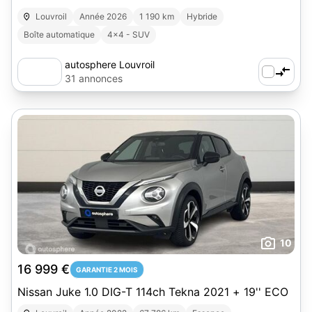
Louvroil
Année 2026
1 190 km
Hybride
Boîte automatique
4x4 - SUV
autosphere Louvroil
31 annonces
10
16 999 €
GARANTIE 2 MOIS
Nissan Juke 1.0 DIG-T 114ch Tekna 2021 + 19'' ECO