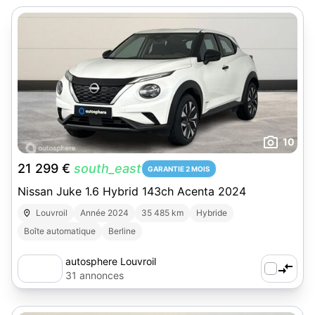
10
21 299 €
south_east
GARANTIE 2 MOIS
Nissan Juke 1.6 Hybrid 143ch Acenta 2024
Louvroil
Année 2024
35 485 km
Hybride
Boîte automatique
Berline
autosphere Louvroil
31 annonces