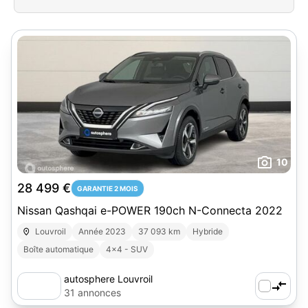
10
28 499 €
GARANTIE 2 MOIS
Nissan Qashqai e-POWER 190ch N-Connecta 2022
Louvroil
Année 2023
37 093 km
Hybride
Boîte automatique
4x4 - SUV
autosphere Louvroil
31 annonces