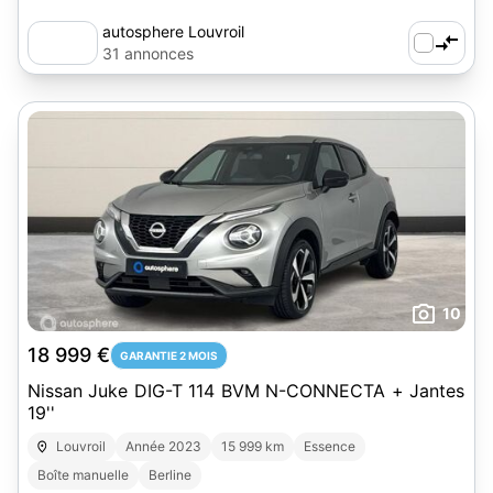
autosphere Louvroil
31 annonces
10
18 999 €
GARANTIE 2 MOIS
Nissan Juke DIG-T 114 BVM N-CONNECTA + Jantes
19''
Louvroil
Année 2023
15 999 km
Essence
Boîte manuelle
Berline