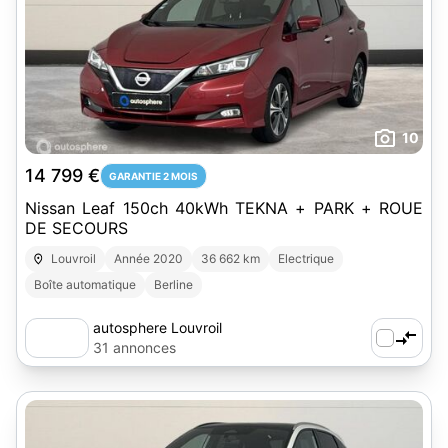
10
14 799 €
GARANTIE 2 MOIS
Nissan Leaf 150ch 40kWh TEKNA + PARK + ROUE
DE SECOURS
Louvroil
Année 2020
36 662 km
Electrique
Boîte automatique
Berline
autosphere Louvroil
31 annonces