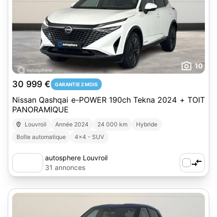
10
30 999 €
GARANTIE 2 MOIS
Nissan Qashqai e-POWER 190ch Tekna 2024 + TOIT
PANORAMIQUE
Louvroil
Année 2024
24 000 km
Hybride
Boîte automatique
4x4 - SUV
autosphere Louvroil
31 annonces