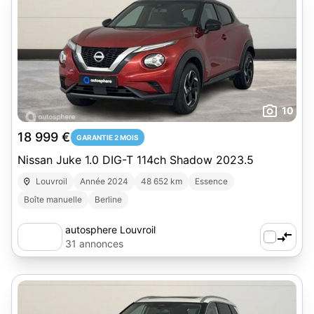
10
18 999 €
GARANTIE 2 MOIS
Nissan Juke 1.0 DIG-T 114ch Shadow 2023.5
Louvroil
Année 2024
48 652 km
Essence
Boîte manuelle
Berline
autosphere Louvroil
31 annonces