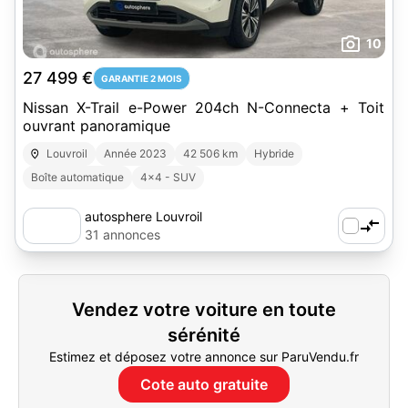
10
27 499 €
GARANTIE 2 MOIS
Nissan X-Trail e-Power 204ch N-Connecta + Toit
ouvrant panoramique
Louvroil
Année 2023
42 506 km
Hybride
Boîte automatique
4x4 - SUV
autosphere Louvroil
31 annonces
Vendez votre voiture en toute
sérénité
Estimez et déposez votre annonce sur ParuVendu.fr
Cote auto gratuite