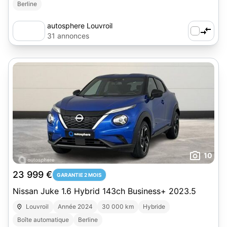
Berline
autosphere Louvroil
31 annonces
10
23 999 €
GARANTIE 2 MOIS
Nissan Juke 1.6 Hybrid 143ch Business+ 2023.5
Louvroil
Année 2024
30 000 km
Hybride
Boîte automatique
Berline