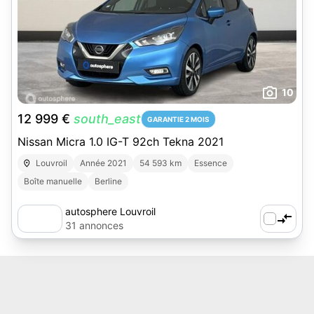
10
12 999 €
south_east
GARANTIE 2 MOIS
Nissan Micra 1.0 IG-T 92ch Tekna 2021
Louvroil
Année 2021
54 593 km
Essence
Boîte manuelle
Berline
autosphere Louvroil
31 annonces