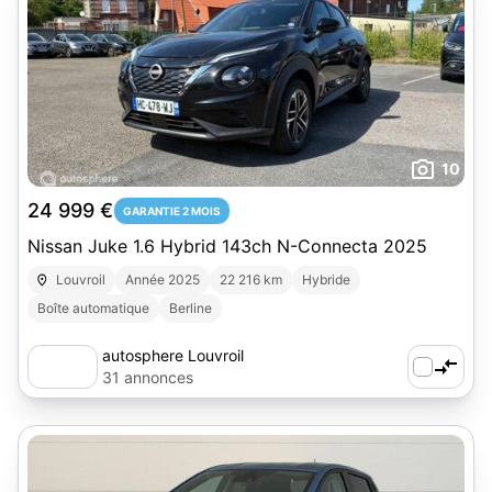
10
24 999 €
GARANTIE 2 MOIS
Nissan Juke 1.6 Hybrid 143ch N-Connecta 2025
Louvroil
Année 2025
22 216 km
Hybride
Boîte automatique
Berline
autosphere Louvroil
31 annonces