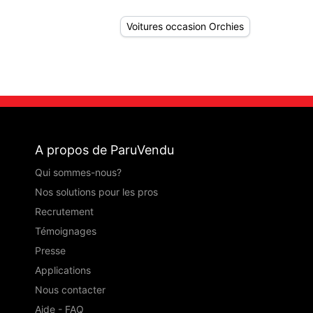
Voitures occasion Orchies
A propos de ParuVendu
Qui sommes-nous?
Nos solutions pour les pros
Recrutement
Témoignages
Presse
Applications
Nous contacter
Aide - FAQ