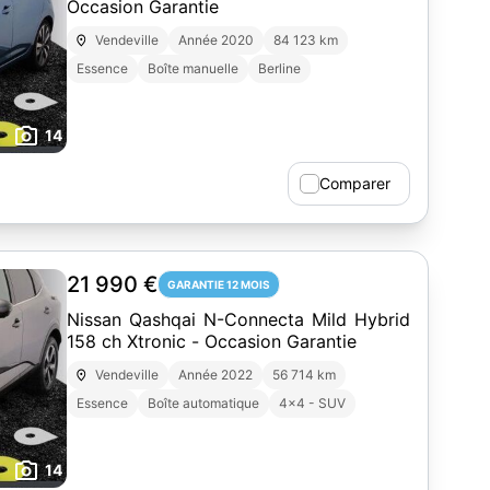
Occasion Garantie
Vendeville
Année 2020
84 123 km
Essence
Boîte manuelle
Berline
14
Comparer
21 990 €
GARANTIE 12 MOIS
Nissan Qashqai N-Connecta Mild Hybrid
158 ch Xtronic - Occasion Garantie
Vendeville
Année 2022
56 714 km
Essence
Boîte automatique
4x4 - SUV
14