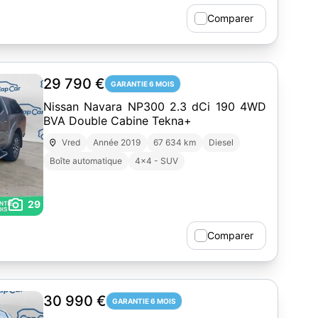
Comparer
29 790 €
GARANTIE 6 MOIS
Nissan Navara NP300 2.3 dCi 190 4WD
BVA Double Cabine Tekna+
Vred
Année 2019
67 634 km
Diesel
Boîte automatique
4x4 - SUV
29
Comparer
30 990 €
GARANTIE 6 MOIS