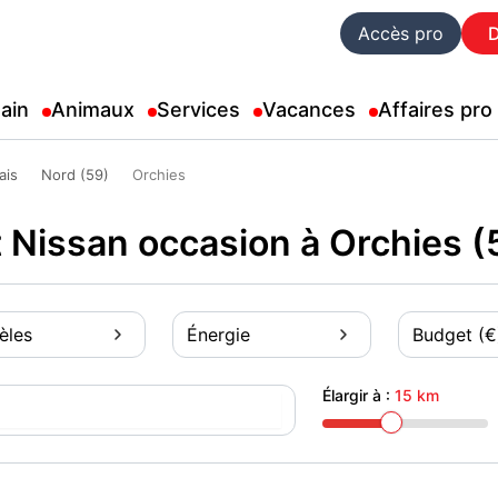
Accès pro
ain
Animaux
Services
Vacances
Affaires pro
ais
Nord (59)
Orchies
 Nissan occasion à Orchies 
èles
Énergie
Budget (€
Élargir à :
15 km