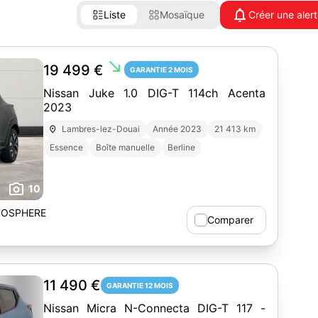
Liste
Mosaïque
Créer une aler
south_east
19 499 €
GARANTIE 2 MOIS
Nissan Juke 1.0 DIG-T 114ch Acenta
2023
Lambres-lez-Douai
Année 2023
21 413 km
Essence
Boîte manuelle
Berline
10
TOSPHERE
Comparer
11 490 €
GARANTIE 12 MOIS
Nissan Micra N-Connecta DIG-T 117 -