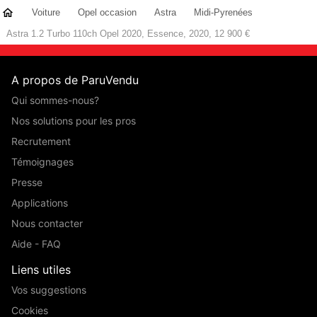
Voiture
Opel occasion
Astra
Midi-Pyrenées
Astra 1.2 Turbo 110ch Opel 2020, Essence, 2020, 12 900 €
A propos de ParuVendu
Qui sommes-nous?
Nos solutions pour les pros
Recrutement
Témoignages
Presse
Applications
Nous contacter
Aide - FAQ
Liens utiles
Vos suggestions
Cookies