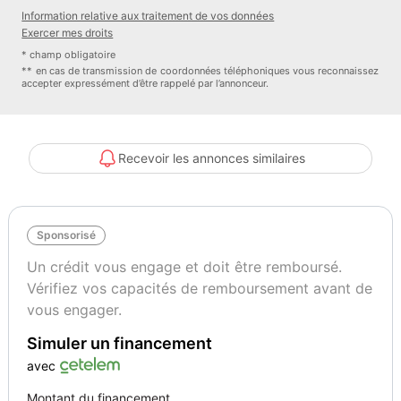
Gris Mineral
110
Information relative aux traitement de vos données
Exercer mes droits
* champ obligatoire
Vignette Crit’Air
Garantie mécanique
** en cas de transmission de coordonnées téléphoniques vous reconnaissez
1
Spoticar-Premium 12 Mois
accepter expressément d’être rappelé par l’annonceur.
Recevoir les annonces similaires
Sponsorisé
Un crédit vous engage et doit être remboursé.
Vérifiez vos capacités de remboursement avant de
vous engager.
Simuler un financement
avec
Montant du financement