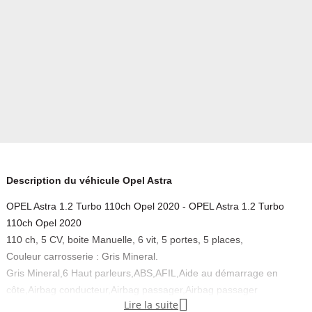
Description du véhicule Opel Astra
OPEL Astra 1.2 Turbo 110ch Opel 2020 - OPEL Astra 1.2 Turbo
110ch Opel 2020
110 ch, 5 CV, boite Manuelle, 6 vit, 5 portes, 5 places,
Couleur carrosserie : Gris Mineral.
Gris Mineral,6 Haut parleurs,ABS,AFIL,Aide au démarrage en
côte,Airbag conducteur,Airbag passager,Airbag passager

Lire la suite
déconnectable,Airbags latéraux avant,Airbags rideaux AV et