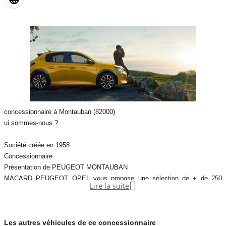
concessionnaire à Montauban (82000)
ui sommes-nous ?
Société créée en 1958
Concessionnaire
Présentation de PEUGEOT MONTAUBAN
MACARD PEUGEOT OPEL vous propose une sélection de + de 250

Lire la suite
véhicules d’occasion de marques Peugeot et autres marques.
Depuis 1935, MACARD PEUGEOT MONTAUBAN commercialise des
Les autres véhicules de ce concessionnaire
véhicules neufs et d'occasion de qualité pour particuliers et professionnels