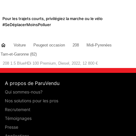
Pour les trajets courts, privilégiez la marche ou le vélo
#SeDéplacerMoinsPolluer
Voiture
Peugeot occasion
208
Midi-Pyrenées
Tarn-et-Garonne (82)
208 1.5 BlueHDi 100 Premium, Diesel, 2022, 12 800 €
A propos de ParuVendu
Qui sommes-nous?
Nos solutions pour les pros
Recrutement
Témoignages
Presse
Applications