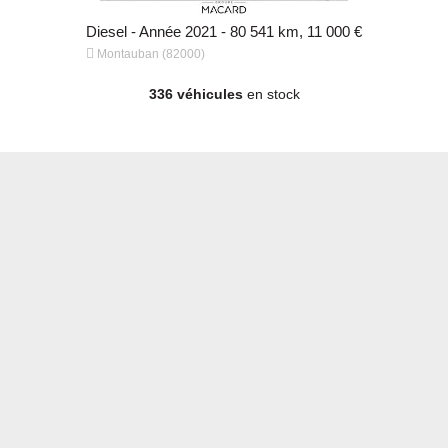
Break - Diesel - Année 2020 - 105 890 km, 17 600 €
Diesel - Année 2021 - 80 541 km, 11 000 €


Montauban (82000)
Montauban 
336 véhicules
en stock
m, 11 000 €