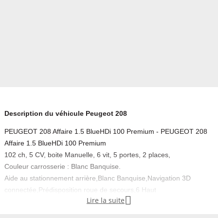
Description du véhicule Peugeot 208
PEUGEOT 208 Affaire 1.5 BlueHDi 100 Premium - PEUGEOT 208
Affaire 1.5 BlueHDi 100 Premium
102 ch, 5 CV, boite Manuelle, 6 vit, 5 portes, 2 places,
Couleur carrosserie : Blanc Banquise.
Aide au stationnement arrière,Blanc Banquise,Navigation 3D
connectée,Prédisposition roue de secours,6 Haut

Lire la suite
parleurs,ABS,Affichage tête haute,AFIL,Aide au freinage
d'urgence,Airbag conducteur,Airbag passager,Airbags latéraux