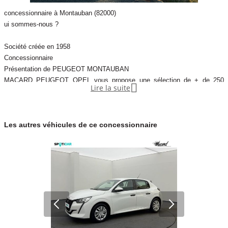
concessionnaire à Montauban (82000)
ui sommes-nous ?
Société créée en 1958
Concessionnaire
Présentation de PEUGEOT MONTAUBAN
MACARD PEUGEOT OPEL vous propose une sélection de + de 250

Lire la suite
véhicules d’occasion de marques Peugeot et autres marques.
Depuis 1935, MACARD PEUGEOT MONTAUBAN commercialise des
Les autres véhicules de ce concessionnaire
véhicules neufs et d'occasion de qualité pour particuliers et professionnels
contrôlés et préparés.
Chez MACARD les occasions SPOTICAR …., il y en a pour tous les
goûts et tous les budgets : véhicules jusqu’à 15 ans d’âge et moins de
200 000 kms.
Nous disposons égalem