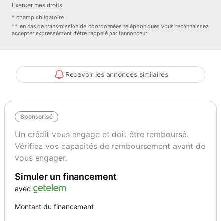
Exercer mes droits
* champ obligatoire
Vignette Crit’Air
Garantie mécanique
** en cas de transmission de coordonnées téléphoniques vous reconnaissez
2
Spoticar-Premium 12 Mois
accepter expressément d’être rappelé par l’annonceur.
Recevoir les annonces similaires
Sponsorisé
Un crédit vous engage et doit être remboursé.
Vérifiez vos capacités de remboursement avant de
vous engager.
Simuler un financement
avec
Montant du financement