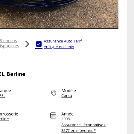

8 photos
Assurance Auto Tarif

isponibles
en ligne en 1 min
EL Berline
arque
Modèle
PEL
Corsa
arrosserie
Année
rline
2008
Assurance : économisez
357€ en moyenne*