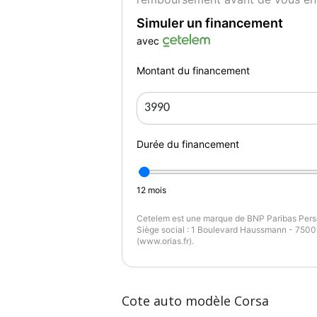
rideaux AV, Climatisation manuelle, Conduit
Simuler un financement
avec
Equipements : Extinction differee des phar
tolees 14", volant_reglable, Roue de secou
Montant du financement
Anthracite, Systeme "entree facile" memor
portes), esp
Couleur
Pu
BLEU FONCE
7
Durée du financement
12
mois
Cetelem est une marque de BNP Paribas Perso
Siège social : 1 Boulevard Haussmann - 75009
(www.orias.fr).
Cote auto modèle Corsa