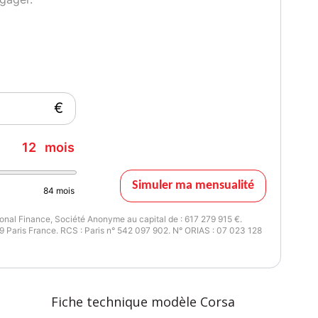
e a droite, Peinture metallisee, Radio CD30.
es "Follow me home", Jantes acier 14" avec enjoliveurs, Jantes
rs (kit anti-crevaison si jantes 17"), Sellerie tissu "Punch"
isation de la position des sieges conducteur/passager (sur 3
€
issance réelle
5
12
mois
Simuler ma mensualité
84
mois
nal Finance, Société Anonyme au capital de : 617 279 915 €.
 Paris France. RCS : Paris n° 542 097 902. N° ORIAS : 07 023 128
Fiche technique modèle Corsa