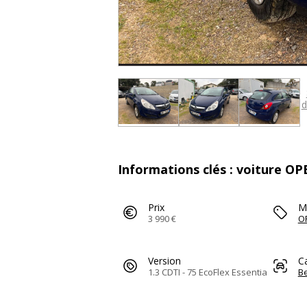
d
Informations clés : voiture OP
Prix
M
3 990 €
O
Version
C
1.3 CDTI - 75 EcoFlex Essentia
Be