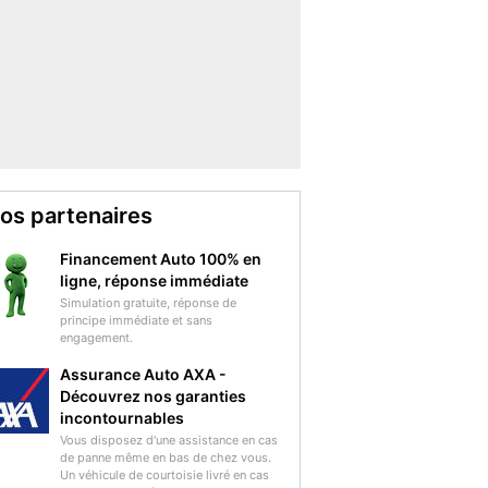
os partenaires
Financement Auto 100% en
ligne, réponse immédiate
Simulation gratuite, réponse de
principe immédiate et sans
engagement.
Assurance Auto AXA -
Découvrez nos garanties
incontournables
Vous disposez d'une assistance en cas
de panne même en bas de chez vous.
Un véhicule de courtoisie livré en cas