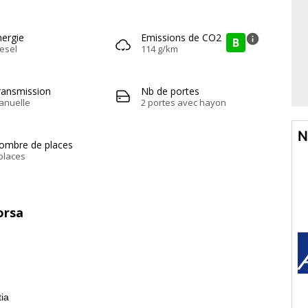
nergie
Emissions de CO2
info
B
esel
114 g/km
ransmission
Nb de portes
anuelle
2 portes avec hayon
N
ombre de places
places
orsa
tia