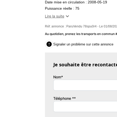
Date mise en circulation : 2008-05-19
Puissance réelle : 75
Puissance fiscale : 4

Lire la suite
Emission co2 : 114
Réf. annonce : ParuVendu 78spu0r4 - Le 01/08/20
Consommation moyenne : 4.3
Couleur extérieure : BLEU FONCE
Au quotidien, prenez les transports en commun

Signaler un problème sur cette annonce
Equipements supplémentaires : 1 Clef r
reglables en hauteur, 3eme feu stop, Ai
passager, Airbags passager deconnectabl
Je souhaite être recontact
Alarme sonore de non extinction des feux,
cas de freinage d'urgence, Allumage aut
Nom*
airbags, Allume-cigare et cendrier amovi
rangement integres aux portes AV, Cache
banquette AR, Calandre chromee, Carrosser
et AR (reglables en hauteur a l'AV), Cein
Téléphone **
pretensionneurs et limiteurs d'effort, Cein
d'effort, Clignotants lateraux additionnel
d'energie, Commande centrales de radio et