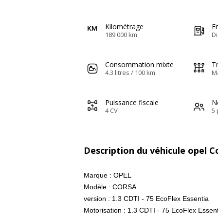
Kilométrage
E
189 000 km
Di
Consommation mixte
T
4.3 litres / 100 km
M
Puissance fiscale
N
4 CV
5 
Description du véhicule opel C
Marque : OPEL
Modèle : CORSA
version : 1.3 CDTI - 75 EcoFlex Essentia
Motorisation : 1.3 CDTI - 75 EcoFlex Essen