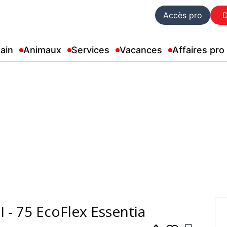
Accès pro
ain
Animaux
Services
Vacances
Affaires pro
- 75 EcoFlex Essentia