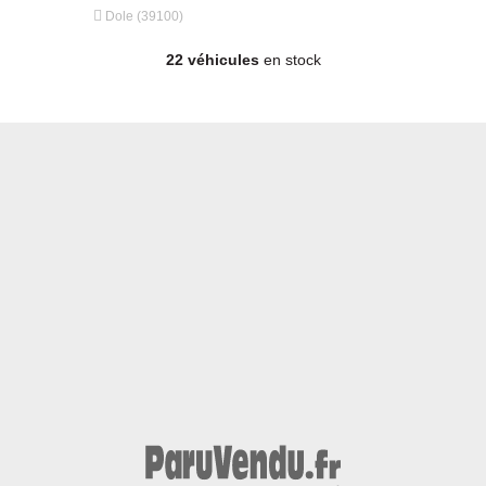


Dole (39100)
Dole (3910
22 véhicules
en stock
Berline - Essence - Année 2024 - 8 800 km, 15 990 €