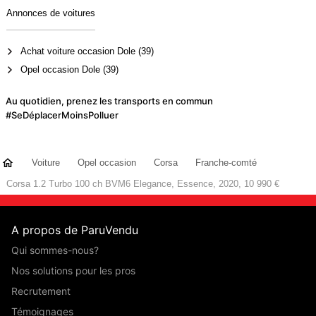
Annonces de voitures
Achat voiture occasion Dole (39)
Opel occasion Dole (39)
Au quotidien, prenez les transports en commun
#SeDéplacerMoinsPolluer
Voiture
Opel occasion
Corsa
Franche-comté
Corsa 1.2 Turbo 100 ch BVM6 Elegance, Essence, 2020, 10 990 €
A propos de ParuVendu
Qui sommes-nous?
Nos solutions pour les pros
Recrutement
Témoignages