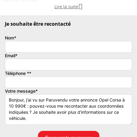
garantie nationale.

Lire la suite
Couleur
Vignette Crit’Air
Gris clair
1
Je souhaite être recontacté
Garantie mécanique
Nom*
12 mois
Email*
Téléphone **
Votre message*