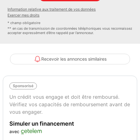
Vignette Crit’Air
Garantie mécanique
Information relative aux traitement de vos données
1
12 mois
Exercer mes droits
* champ obligatoire
** en cas de transmission de coordonnées téléphoniques vous reconnaissez
accepter expressément d’être rappelé par l’annonceur.
Recevoir les annonces similaires
Sponsorisé
Un crédit vous engage et doit être remboursé.
Vérifiez vos capacités de remboursement avant de
vous engager.
Simuler un financement
avec