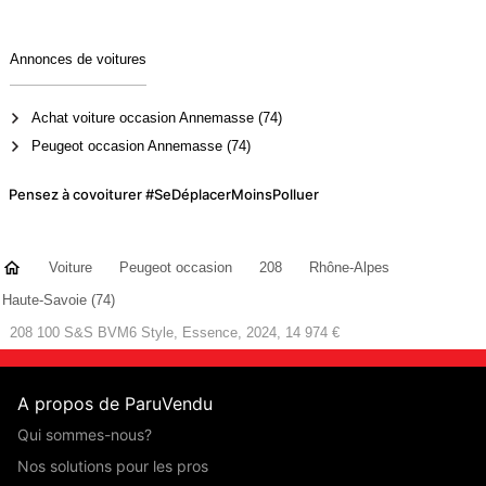
Annonces de voitures
Achat voiture occasion Annemasse (74)
Peugeot occasion Annemasse (74)
Pensez à covoiturer #SeDéplacerMoinsPolluer
Voiture
Peugeot occasion
208
Rhône-Alpes
Haute-Savoie (74)
208 100 S&S BVM6 Style, Essence, 2024, 14 974 €
A propos de ParuVendu
Qui sommes-nous?
Nos solutions pour les pros