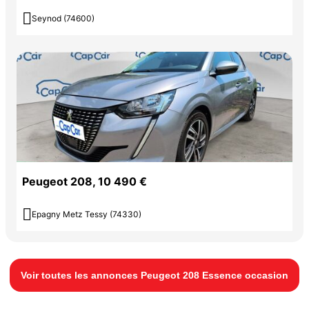

Seynod (74600)
Peugeot 208, 10 490 €

Epagny Metz Tessy (74330)
Voir toutes les annonces Peugeot 208 Essence occasion