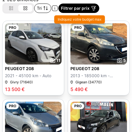
Tri
Filtrer par prix
Indiquez votre budget max
PRO
PRO
11
5
PEUGEOT 208
PEUGEOT 208
2021 - 45100 km - Auto
2013 - 185000 km -
Manuelle
Givry (71640)
Gigean (34770)
13 500 €
5 490 €
PRO
PRO