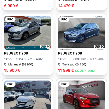
6 990 €
14 470 €
PRO
PRO
20
20
PEUGEOT 208
PEUGEOT 208
2022 - 40589 km - Auto
2021 - 33000 km - Manuelle
Malauzat (63200)
Trélissac (24750)
15 900 €
11 999 €
south_east
PRO
PRO