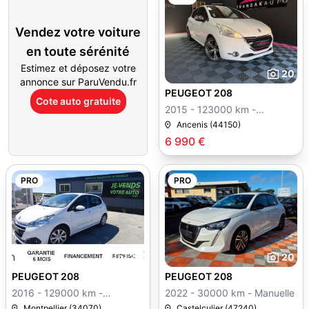
Vendez votre voiture
en toute sérénité
Estimez et déposez votre
20
annonce sur ParuVendu.fr
PEUGEOT 208
Cote auto gratuite
2015 - 123000 km -
Manuelle
Ancenis (44150)
6 990 €
PRO
PRO
26
20
PEUGEOT 208
PEUGEOT 208
2016 - 129000 km -
2022 - 30000 km - Manuelle
Manuelle
Montpellier (34070)
Castelculier (47240)