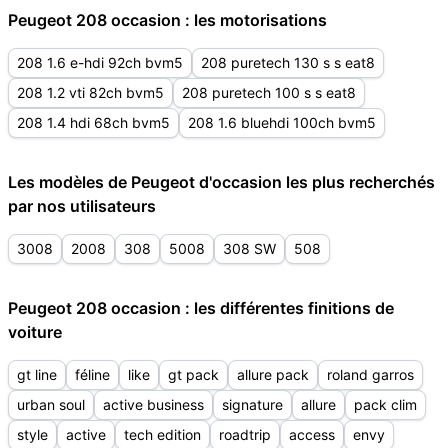
Peugeot 208 occasion : les motorisations
208 1.6 e-hdi 92ch bvm5
208 puretech 130 s s eat8
208 1.2 vti 82ch bvm5
208 puretech 100 s s eat8
208 1.4 hdi 68ch bvm5
208 1.6 bluehdi 100ch bvm5
Les modèles de Peugeot d'occasion les plus recherchés
par nos utilisateurs
3008
2008
308
5008
308 SW
508
Peugeot 208 occasion : les différentes finitions de
voiture
gt line
féline
like
gt pack
allure pack
roland garros
urban soul
active business
signature
allure
pack clim
style
active
tech edition
roadtrip
access
envy