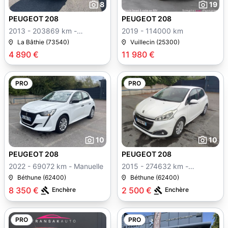
8
19
PEUGEOT 208
PEUGEOT 208
2013 - 203869 km -
2019 - 114000 km
Manuelle
La Bâthie (73540)
Vuillecin (25300)
4 890 €
11 980 €
PRO
PRO
10
10
PEUGEOT 208
PEUGEOT 208
2022 - 69072 km - Manuelle
2015 - 274632 km -
Manuelle
Béthune (62400)
Béthune (62400)
8 350 €
2 500 €
Enchère
Enchère
PRO
PRO