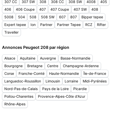
307 CC
307 SW
308
308 CC
308 SW
4008
405
406
406 Coupe
407
407 Coupe
407 SW
408
5008
504
508
508 SW
607
807
Bipper tepee
Expert tepee
Ion
Partner
Partner Tepee
RCZ
Rifter
Traveller
Annonces Peugeot 208 par région
Alsace
Aquitaine
Auvergne
Basse-Normandie
Bourgogne
Bretagne
Centre
Champagne-Ardenne
Corse
Franche-Comté
Haute-Normandie
Île-de-France
Languedoc-Roussillon
Limousin
Lorraine
Midi-Pyrénées
Nord-Pas-de-Calais
Pays de la Loire
Picardie
Poitou-Charentes
Provence-Alpes-Côte d'Azur
Rhône-Alpes