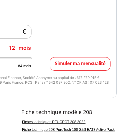
€
12
mois
Simuler ma mensualité
84
mois
nal Finance, Société Anonyme au capital de : 617 279 915 €.
 Paris France. RCS : Paris n° 542 097 902. N° ORIAS : 07 023 128
Fiche technique modèle 208
Fiches techniques PEUGEOT 208 2022
Fiche technique 208 PureTech 100 S&S EAT8 Active Pack