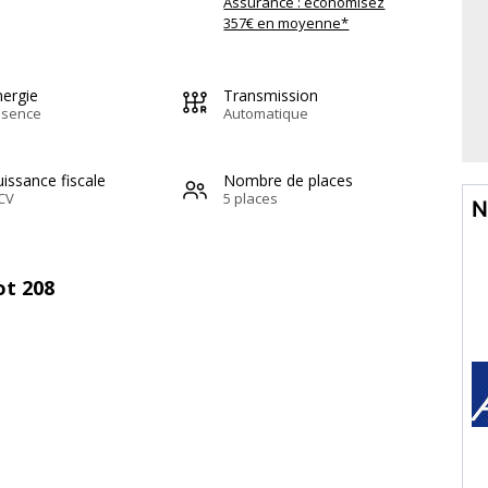
Assurance : économisez
357€ en moyenne*
nergie
Transmission
ssence
Automatique
issance fiscale
Nombre de places
CV
5 places
N
ot 208