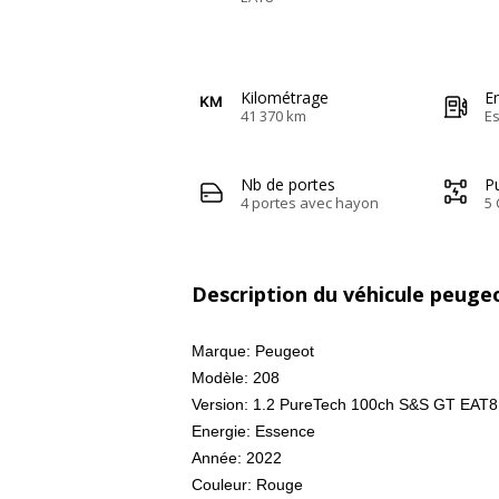
Kilométrage
E
41 370 km
E
Nb de portes
Pu
4 portes avec hayon
5 
Description du véhicule peuge
Marque: Peugeot
Modèle: 208
Version: 1.2 PureTech 100ch S&S GT EAT8
Energie: Essence
Année: 2022
Couleur: Rouge