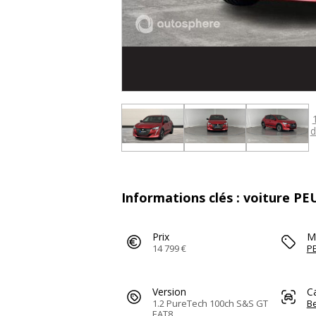
d
Informations clés : voiture P
Prix
M
14 799 €
P
Version
C
1.2 PureTech 100ch S&S GT
Be
EAT8