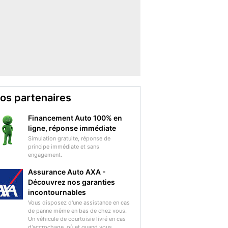
os partenaires
Financement Auto 100% en
ligne, réponse immédiate
Simulation gratuite, réponse de
principe immédiate et sans
engagement.
Assurance Auto AXA -
Découvrez nos garanties
incontournables
Vous disposez d'une assistance en cas
de panne même en bas de chez vous.
Un véhicule de courtoisie livré en cas
d'accrochage, où et quand vous