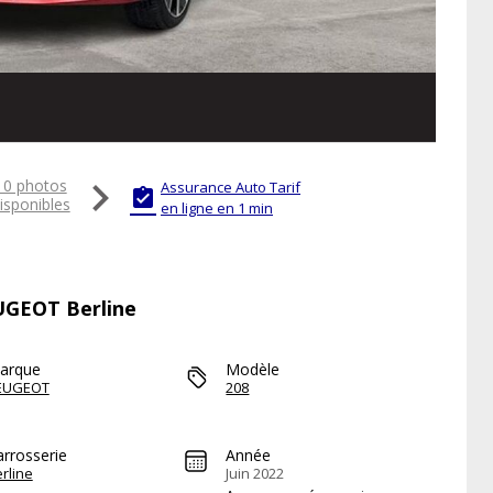

10 photos
Assurance Auto Tarif

isponibles
en ligne en 1 min
EUGEOT Berline
arque
Modèle
EUGEOT
208
arrosserie
Année
rline
Juin 2022