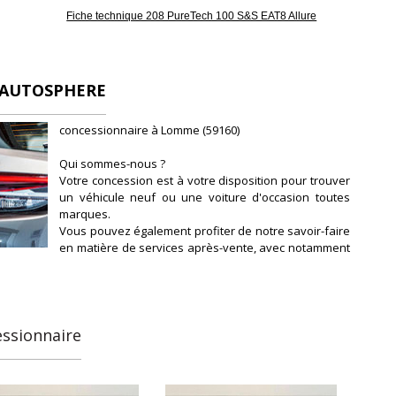
Fiche technique 208 PureTech 100 S&S EAT8 Allure
 AUTOSPHERE
concessionnaire à Lomme (59160)
Qui sommes-nous ?
Votre concession est à votre disposition pour trouver
un véhicule neuf ou une voiture d'occasion toutes
marques.
Vous pouvez également profiter de notre savoir-faire
en matière de services après-vente, avec notamment
l'entretien et la révision de votre véhicule.
Notre concession fait partie du réseau de
concessions d'Autosphere.fr, pour vous
accompagner au mieux dans votre recherche de
véhicules d'occasion.
essionnaire
Autosphere.fr c'est l'expérience de concessionnaires
reconnus parmi un réseau de 250 concessions, avec
plus de 14 000 voitures dans toute la France.