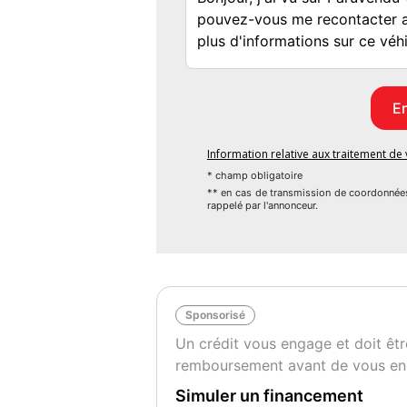
de vitesse, Lunette arrière surteintée, Nav
des vitres séquentielle, Pare-brise acoust
Phares avant LED, Phares de route adaptat
Prise USB, Projecteur PEUGEOT Full 
stationnement AV, Radio numérique DAB,
vitesse, Rétroviseur intérieur électroc
Rétroviseurs rabattables électriquement,
Information relative aux traitement d
Siège passager réglable en hauteur, So
* champ obligatoire
d'obstacles, Système d'éclairage intellige
** en cas de transmission de coordonnée
rappelé par l'annonceur.
de somnolence, Système de prévention des 
bagages, Température extérieure, Troisi
roulant, Verrouillage centralisé à distance,
Vitres arrière surteintées, Vitres avant 
profondeur et hauteur
Sponsorisé
Un crédit vous engage et doit êtr
Garantie : renew Gold 12 mois
remboursement avant de vous en
Couleur
Pu
Rouge
1
Simuler un financement